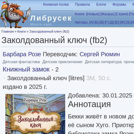
Перейти к основному содержанию
Книжная полка
Правила
Блоги
Форумы
Книги:
[Новые]
[Жанры]
[Серии]
[П
Либрусек
Авторы:
[А]
[Б]
[В]
[Г]
[Д]
[Е]
[Ж]
[З]
[И
Много книг
Вы здесь
Главная
»
Книги
»
Заколдованный ключ (fb2)
Заколдованный ключ (fb2)
Барбара Розе
Переводчик:
Сергей Рюмин
Детская фантастика
Детские приключения
Детская литература: проч
Книжный замок
- 2
Заколдованный ключ [litres]
3M, 50 с.
издано в 2025 г.
Добавлена: 30.01.2025
Аннотация
Бекки живёт в новом д
её сыном Хуго. Приотк
библиотеки замка Розен