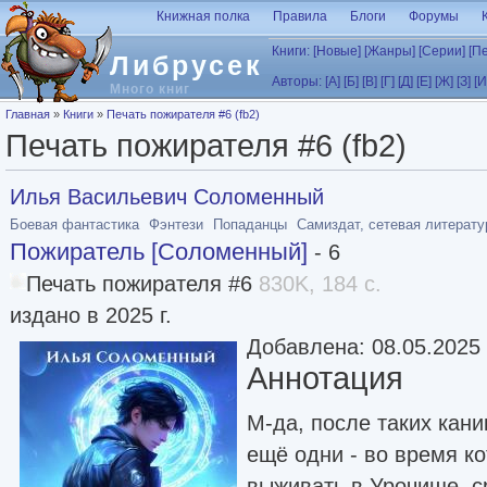
Перейти к основному содержанию
Книжная полка
Правила
Блоги
Форумы
Книги:
[Новые]
[Жанры]
[Серии]
[П
Либрусек
Авторы:
[А]
[Б]
[В]
[Г]
[Д]
[Е]
[Ж]
[З]
[И
Много книг
Вы здесь
Главная
»
Книги
»
Печать пожирателя #6 (fb2)
Печать пожирателя #6 (fb2)
Илья Васильевич Соломенный
Боевая фантастика
Фэнтези
Попаданцы
Самиздат, сетевая литерату
Пожиратель [Соломенный]
- 6
Печать пожирателя #6
830K, 184 с.
издано в 2025 г.
Добавлена: 08.05.2025
Аннотация
М-да, после таких кани
ещё одни - во время к
выживать в Урочище, с