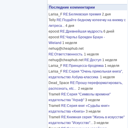
Последние комментарии
Larisa_F
RE:Беляевская премия
2 дня
Telly
RE:Подайте бедному копеечку на книжку с
литреса...
4 дня
epoost
RE:Древнейшая мудрость
6 дней
epoost
RE:Чарльз Брокден Браун -
Wieland
1 неделя
nehug@cheaphub.net
RE:Ответственность.
1 неделя
nehug@cheaphub.net
RE:Доступ
1 неделя
Larisa_F
RE:Принцесса-бродяжка
1 неделя
Larisa_F
RE:Серия "Очень прикольная книга",
издательство Азбука-классика
1 неделя
Dead_Space
RE:Прошу переформатировать,
распознать, etc...
2 недели
Tramell
RE:Серия "Символы времени"
издательства "Аграф"
3 недели
Tramell
RE:Серия книг «Судьбы книг»
издательства «Книга»
3 недели
Tramell
RE:Книжная серия "Жизнь в искусстве"
издательство "Искусство"...
3 недели