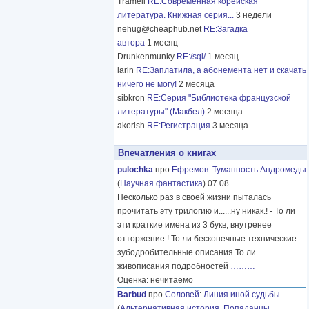
Tramell
RE:Современная корейская
литература. Книжная серия...
3 недели
nehug@cheaphub.net
RE:Загадка
автора
1 месяц
Drunkenmunky
RE:/sql/
1 месяц
larin
RE:Заплатила, а абонемента нет и скачать
ничего не могу!
2 месяца
sibkron
RE:Серия "Библиотека французской
литературы" (Макбел)
2 месяца
akorish
RE:Регистрация
3 месяца
Впечатления о книгах
pulochka
про
Ефремов
:
Туманность Андромеды
(
Научная фантастика
) 07 08
Несколько раз в своей жизни пыталась
прочитать эту трилогию и......ну никак.! - То ли
эти краткие имена из 3 букв, внутренее
отторжение ! То ли бесконечные технические
зубодробительные описания.То ли
живописания подробностей
………
Оценка: нечитаемо
Barbud
про
Соловей
:
Линия иной судьбы
(
Альтернативная история
,
Попаданцы
,