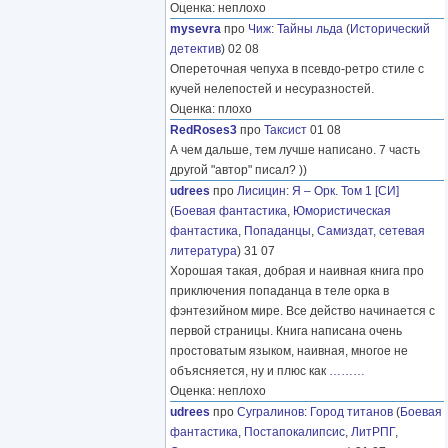
Оценка: неплохо
mysevra
про
Чиж
:
Тайны льда
(
Исторический
детектив
) 02 08
Опереточная чепуха в псевдо-ретро стиле с
кучей нелепостей и несуразностей.
Оценка: плохо
RedRoses3
про
Таксист
01 08
А чем дальше, тем лучше написано. 7 часть
другой "автор" писал? ))
udrees
про
Лисицин
:
Я – Орк. Том 1 [СИ]
(
Боевая фантастика
,
Юмористическая
фантастика
,
Попаданцы
,
Самиздат, сетевая
литература
) 31 07
Хорошая такая, добрая и наивная книга про
приключения попаданца в теле орка в
фэнтезийном мире. Все действо начинается с
первой страницы. Книга написана очень
простоватым языком, наивная, многое не
объясняется, ну и плюс как
………
Оценка: неплохо
udrees
про
Сугралинов
:
Город титанов
(
Боевая
фантастика
,
Постапокалипсис
,
ЛитРПГ
,