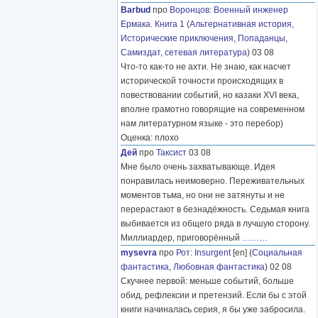
Barbud
про
Воронцов
:
Военный инженер
Ермака. Книга 1
(
Альтернативная история
,
Исторические приключения
,
Попаданцы
,
Самиздат, сетевая литература
) 03 08
Что-то как-то не ахти. Не знаю, как насчет
исторической точности происходящих в
повествовании событий, но казаки XVI века,
вполне грамотно говорящие на современном
нам литературном языке - это перебор)
Оценка: плохо
Дей
про
Таксист
03 08
Мне было очень захватывающе. Идея
понравилась неимоверно. Переживательных
моментов тьма, но они не затянуты и не
перерастают в безнадёжность. Седьмая книга
выбивается из общего ряда в лучшую сторону.
Миллиардер, приговорённый
………
mysevra
про
Рот
:
Insurgent
[en] (
Социальная
фантастика
,
Любовная фантастика
) 02 08
Скучнее первой: меньше событий, больше
обид, рефлексии и претензий. Если бы с этой
книги начиналась серия, я бы уже забросила.