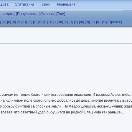
Карта
Статистика
Глюки
Абонемент
ериодика]
[Популярные]
[Страны]
[Теги]
]
[Й]
[К]
[Л]
[М]
[Н]
[О]
[П]
[Р]
[С]
[Т]
[У]
[Ф]
[Х]
[Ц]
[Ч]
[Ш]
[Щ]
[Э]
[Ю]
[Я]
[Прочее]
усичам не только благо – они встревожили ордынцев. И разгром Азака, гибел
а Куликовом поле благополучно добрались до дома, многие вернулись в стро
 борьбу с Литвой за спорные земли. Но Федор Елецкий, князь-ушкуйник, ждет
озревая, что ответный удар обрушится на родной Елец куда как раньше…