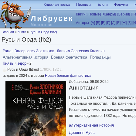
Перейти к основному содержанию
Книжная полка
Правила
Блоги
Форумы
Книги:
[Новые]
[Жанры]
[Серии]
[П
Либрусек
Авторы:
[А]
[Б]
[В]
[Г]
[Д]
[Е]
[Ж]
[З]
[И
Много книг
Вы здесь
Главная
»
Книги
»
Русь и Орда (fb2)
Русь и Орда (fb2)
Роман Валерьевич Злотников
Даниил Сергеевич Калинин
Альтернативная история
Боевая фантастика
Попаданцы
Князь Федор
- 2
Русь и Орда [litres]
1790K, 182 с.
издано в 2024 г. в серии
Новая боевая фантастика
Добавлена: 09.06.2025
Аннотация
Первые шаги князя Федора принесли р
Тохтамыш не простил… Да, раненные н
Рязанское княжества начали успешную
летом следующего, 1382 года. Не под
альтернативная история
Древняя Русь