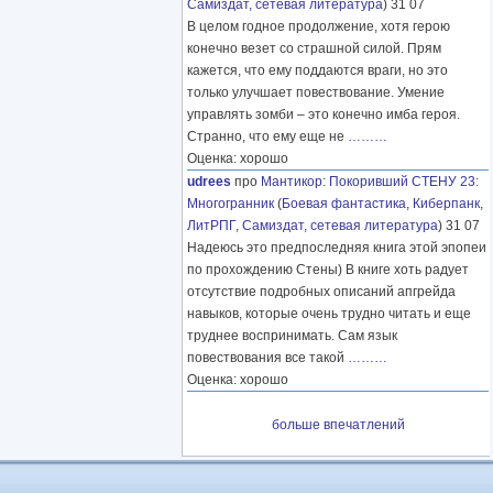
Самиздат, сетевая литература
) 31 07
В целом годное продолжение, хотя герою
конечно везет со страшной силой. Прям
кажется, что ему поддаются враги, но это
только улучшает повествование. Умение
управлять зомби – это конечно имба героя.
Странно, что ему еще не
………
Оценка: хорошо
udrees
про
Мантикор
:
Покоривший СТЕНУ 23:
Многогранник
(
Боевая фантастика
,
Киберпанк
,
ЛитРПГ
,
Самиздат, сетевая литература
) 31 07
Надеюсь это предпоследняя книга этой эпопеи
по прохождению Стены) В книге хоть радует
отсутствие подробных описаний апгрейда
навыков, которые очень трудно читать и еще
труднее воспринимать. Сам язык
повествования все такой
………
Оценка: хорошо
больше впечатлений