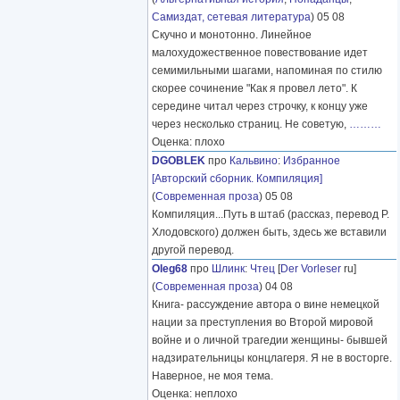
Самиздат, сетевая литература
) 05 08
Скучно и монотонно. Линейное
малохудожественное повествование идет
семимильными шагами, напоминая по стилю
скорее сочинение "Как я провел лето". К
середине читал через строчку, к концу уже
через несколько страниц. Не советую,
………
Оценка: плохо
DGOBLEK
про
Кальвино
:
Избранное
[Авторский сборник. Компиляция]
(
Современная проза
) 05 08
Компиляция...Путь в штаб (рассказ, перевод Р.
Хлодовского) должен быть, здесь же вставили
другой перевод.
Oleg68
про
Шлинк
:
Чтец
[
Der Vorleser
ru]
(
Современная проза
) 04 08
Книга- рассуждение автора о вине немецкой
нации за преступления во Второй мировой
войне и о личной трагедии женщины- бывшей
надзирательницы концлагеря. Я не в восторге.
Наверное, не моя тема.
Оценка: неплохо