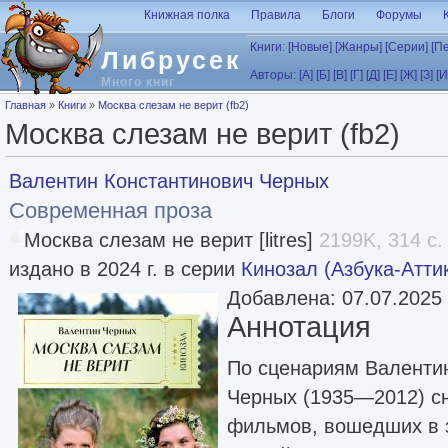
Перейти к основному содержанию
Книжная полка
Правила
Блоги
Форумы
Книги:
[Новые]
[Жанры]
[Серии]
[П
Либрусек
Авторы:
[А]
[Б]
[В]
[Г]
[Д]
[Е]
[Ж]
[З]
[И
Много книг
Вы здесь
Главная
»
Книги
»
Москва слезам не верит (fb2)
Москва слезам не верит (fb2)
Валентин Константинович Черных
Современная проза
Москва слезам не верит [litres]
2199K, 314 с.
издано в 2024 г. в серии
Кинозал (Азбука-Атти
Добавлена: 07.07.2025
Аннотация
По сценариям Валенти
Черных (1935—2012) с
фильмов, вошедших в 