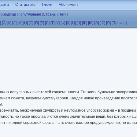
Карта
Статистика
Глюки
Абонемент
ериодика]
[Популярные]
[Страны]
[Теги]
]
[Й]
[К]
[Л]
[М]
[Н]
[О]
[П]
[Р]
[С]
[Т]
[У]
[Ф]
[Х]
[Ц]
[Ч]
[Ш]
[Щ]
[Э]
[Ю]
[Я]
[Прочее]
самых популярных писателей современности. Его книги буквально заворажив
нием сюжета, накалом чувств у героев. Каждое новое произведение писател
ы.
ереживать, бесконечная хрупкость и неутомимое упорство жизни – в поздне
льность, но также прославляются очень значительные вещи, без которых на
нет ни одной серьезной фразы – это очень важное предупреждение, но вы все