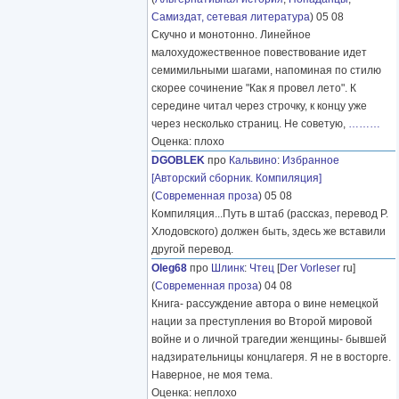
Самиздат, сетевая литература
) 05 08
Скучно и монотонно. Линейное
малохудожественное повествование идет
семимильными шагами, напоминая по стилю
скорее сочинение "Как я провел лето". К
середине читал через строчку, к концу уже
через несколько страниц. Не советую,
………
Оценка: плохо
DGOBLEK
про
Кальвино
:
Избранное
[Авторский сборник. Компиляция]
(
Современная проза
) 05 08
Компиляция...Путь в штаб (рассказ, перевод Р.
Хлодовского) должен быть, здесь же вставили
другой перевод.
Oleg68
про
Шлинк
:
Чтец
[
Der Vorleser
ru]
(
Современная проза
) 04 08
Книга- рассуждение автора о вине немецкой
нации за преступления во Второй мировой
войне и о личной трагедии женщины- бывшей
надзирательницы концлагеря. Я не в восторге.
Наверное, не моя тема.
Оценка: неплохо