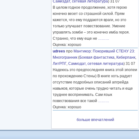
Самиздат, сетевая литература
) 31 07
В целом годное продолжение, хотя герою
конечно везет со страшной силой. Прям
кажется, что ему поддаются враги, но это
только улучшает повествование. Умение
управлять зомби – это конечно имба героя.
Странно, что ему еще не
………
Оценка: хорошо
udrees
про
Мантикор
:
Покоривший СТЕНУ 23:
Многогранник
(
Боевая фантастика
,
Киберпанк
,
ЛитРПГ
,
Самиздат, сетевая литература
) 31 07
Надеюсь это предпоследняя книга этой эпопеи
по прохождению Стены) В книге хоть радует
отсутствие подробных описаний апгрейда
навыков, которые очень трудно читать и еще
труднее воспринимать. Сам язык
повествования все такой
………
Оценка: хорошо
больше впечатлений