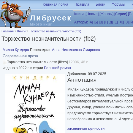
Перейти к основному содержанию
Книжная полка
Правила
Блоги
Форумы
Книги:
[Новые]
[Жанры]
[Серии]
[П
Либрусек
Авторы:
[А]
[Б]
[В]
[Г]
[Д]
[Е]
[Ж]
[З]
[И
Много книг
Вы здесь
Главная
»
Книги
»
Торжество незначительности (fb2)
Торжество незначительности (fb2)
Милан Кундера
Переводчик:
Алла Николаевна Смирнова
Современная проза
Торжество незначительности [litres]
1200K, 48 с.
издано в 2022 г. в серии
Большой роман
Добавлена: 09.07.2025
Аннотация
Милан Кундера принадлежит к числу 
изысканностью стиля, умелым построе
бестселлеров интеллектуальной проз
Дружба, юмор, умение понимать и соп
предсказуемо торжествует незначите
невообразима и невозможна. И здесь 
жизненные ценности