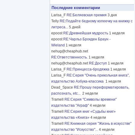
Последние комментарии
Larisa_F
RE:Беляевская премия
3 дня
Telly
RE:Подайте бедному копеечку на книжку с
литреса...
5 дней
epoost
RE:Древнейшая мудрость
1 неделя
epoost
RE:Чарльз Брокден Браун -
Wieland
1 неделя
nehug@cheaphub.net
RE:Ответственность.
1 неделя
nehug@cheaphub.net
RE:Доступ
1 неделя
Larisa_F
RE:Принцесса-бродяжка
1 неделя
Larisa_F
RE:Серия "Очень прикольная книга",
издательство Азбука-классика
1 неделя
Dead_Space
RE:Прошу переформатировать,
распознать, etc...
2 недели
Tramell
RE:Серия "Символы времени"
издательства "Аграф"
4 недели
Tramell
RE:Серия книг «Судьбы книг»
издательства «Книга»
4 недели
Tramell
RE:Книжная серия "Жизнь в искусстве"
издательство "Искусство"...
4 недели