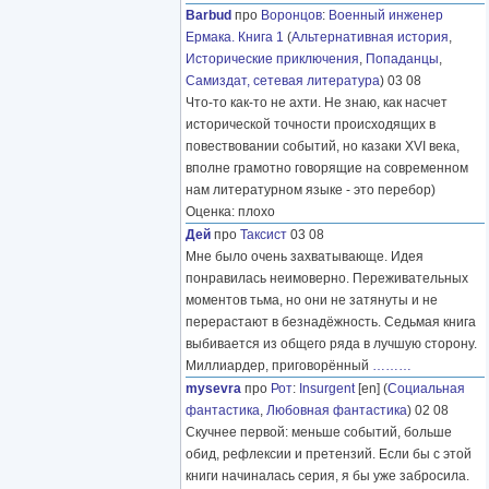
Barbud
про
Воронцов
:
Военный инженер
Ермака. Книга 1
(
Альтернативная история
,
Исторические приключения
,
Попаданцы
,
Самиздат, сетевая литература
) 03 08
Что-то как-то не ахти. Не знаю, как насчет
исторической точности происходящих в
повествовании событий, но казаки XVI века,
вполне грамотно говорящие на современном
нам литературном языке - это перебор)
Оценка: плохо
Дей
про
Таксист
03 08
Мне было очень захватывающе. Идея
понравилась неимоверно. Переживательных
моментов тьма, но они не затянуты и не
перерастают в безнадёжность. Седьмая книга
выбивается из общего ряда в лучшую сторону.
Миллиардер, приговорённый
………
mysevra
про
Рот
:
Insurgent
[en] (
Социальная
фантастика
,
Любовная фантастика
) 02 08
Скучнее первой: меньше событий, больше
обид, рефлексии и претензий. Если бы с этой
книги начиналась серия, я бы уже забросила.