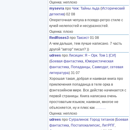
Оценка: неплохо
mysevra
про
Чиж
:
Тайны льда
(
Исторический
детектив
) 02 08
Опереточная чепуха в псевдо-ретро стиле с
кучей нелепостей и несуразностей.
Оценка: плохо
RedRoses3
про
Таксист
01 08
А чем дальше, тем лучше написано. 7 часть
другой "автор" писал? ))
udrees
про
Лисицин
:
Я – Орк. Том 1 [СИ]
(
Боевая фантастика
,
Юмористическая
фантастика
,
Попаданцы
,
Самиздат, сетевая
литература
) 31 07
Хорошая такая, добрая и наивная книга про
приключения попаданца в теле орка в
фэнтезийном мире. Все действо начинается с
первой страницы. Книга написана очень
простоватым языком, наивная, многое не
объясняется, ну и плюс как
………
Оценка: неплохо
udrees
про
Сугралинов
:
Город титанов
(
Боевая
фантастика
,
Постапокалипсис
,
ЛитРПГ
,