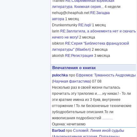
Tramell
RE:Современная корейская
литература. Книжная серия...
4 недели
nehug@cheaphub.net
RE:Загадка
автора
1 месяц
Drunkenmunky
RE:/sql/
1 месяц
larin
RE:Заплатила, а абонемента нет и скачать
ничего не могу!
2 месяца
sibkron
RE:Серия "Библиотека французской
литературы" (Макбел)
2 месяца
akorish
RE:Регистрация
3 месяца
Впечатления о книгах
pulochka
про
Ефремов
:
Туманность Андромеды
(
Научная фантастика
) 07 08
Несколько раз в своей жизни пыталась
прочитать эту трилогию и......ну никак.! - То ли
эти краткие имена из 3 букв, внутренее
отторжение ! То ли бесконечные технические
зубодробительные описания.То ли
живописания подробностей
………
Оценка: нечитаемо
Barbud
про
Соловей
:
Линия иной судьбы
(
Альтернативная история
,
Попаданцы
,