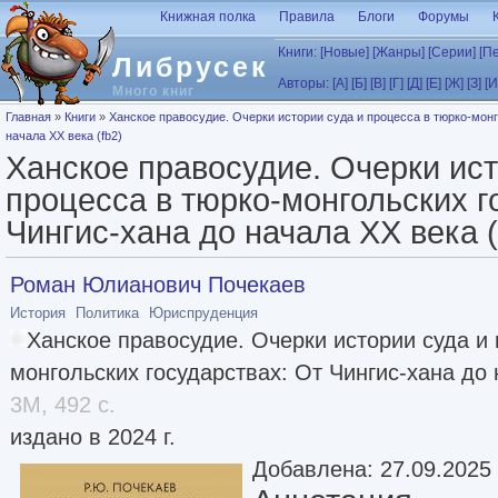
Перейти к основному содержанию
Книжная полка
Правила
Блоги
Форумы
Книги:
[Новые]
[Жанры]
[Серии]
[П
Либрусек
Авторы:
[А]
[Б]
[В]
[Г]
[Д]
[Е]
[Ж]
[З]
[И
Много книг
Вы здесь
Главная
»
Книги
»
Ханское правосудие. Очерки истории суда и процесса в тюрко-монг
начала XX века (fb2)
Ханское правосудие. Очерки ист
процесса в тюрко-монгольских г
Чингис-хана до начала XX века (
Роман Юлианович Почекаев
История
Политика
Юриспруденция
Ханское правосудие. Очерки истории суда и 
монгольских государствах: От Чингис-хана до н
3M, 492 с.
издано в 2024 г.
Добавлена: 27.09.2025