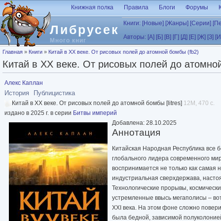
Перейти к основному содержанию
Книжная полка
Правила
Блоги
Форумы
Книги:
[Новые]
[Жанры]
[Серии]
[П
Либрусек
Авторы:
[А]
[Б]
[В]
[Г]
[Д]
[Е]
[Ж]
[З]
[И
Много книг
Вы здесь
Главная
»
Книги
»
Китай в XX веке. От рисовых полей до атомной бомбы (fb2)
Китай в XX веке. От рисовых полей до атомной
Алекс Каплан
История
Публицистика
Китай в XX веке. От рисовых полей до атомной бомбы [litres]
12M, 470 с.
издано в 2025 г. в серии
Битвы империй
Добавлена: 28.10.2025
Аннотация
Китайская Народная Республика все б
глобального лидера современного ми
воспринимается не только как самая н
индустриальная сверхдержава, насто
Технологические прорывы, космически
устремленные ввысь мегаполисы – вот
XXI века. На этом фоне сложно повер
была бедной, зависимой полуколоние