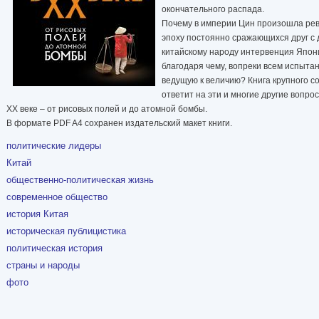
окончательного распада.
Почему в империи Цин произошла рев
эпоху постоянно сражающихся друг с 
китайскому народу интервенция Япон
благодаря чему, вопреки всем испытан
ведущую к величию? Книга крупного с
ответит на эти и многие другие вопро
XX веке – от рисовых полей и до атомной бомбы.
В формате PDF A4 сохранен издательский макет книги.
политические лидеры
Китай
общественно-политическая жизнь
современное общество
история Китая
историческая публицистика
политическая история
страны и народы
фото