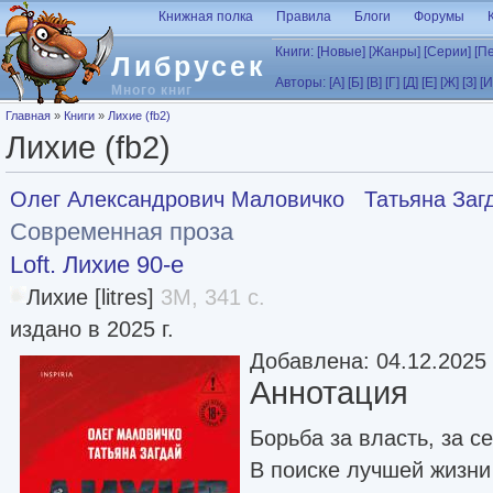
Перейти к основному содержанию
Книжная полка
Правила
Блоги
Форумы
Книги:
[Новые]
[Жанры]
[Серии]
[П
Либрусек
Авторы:
[А]
[Б]
[В]
[Г]
[Д]
[Е]
[Ж]
[З]
[И
Много книг
Вы здесь
Главная
»
Книги
»
Лихие (fb2)
Лихие (fb2)
Олег Александрович Маловичко
Татьяна Заг
Современная проза
Loft. Лихие 90-е
Лихие [litres]
3M, 341 с.
издано в 2025 г.
Добавлена: 04.12.2025
Аннотация
Борьба за власть, за 
В поиске лучшей жизни