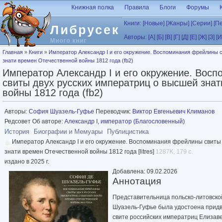
Перейти к основному содержанию
Книжная полка
Правила
Блоги
Форумы
Книги:
[Новые]
[Жанры]
[Серии]
[П
Либрусек
Авторы:
[А]
[Б]
[В]
[Г]
[Д]
[Е]
[Ж]
[З]
[И
Много книг
Вы здесь
Главная
»
Книги
»
Император Александр I и его окружение. Воспоминания фрейлины 
знати времен Отечественной войны 1812 года (fb2)
Император Александр I и его окружение. Вос
свиты двух русских императриц о высшей зна
войны 1812 года (fb2)
Авторы:
София Шуазель-Гуфье
Переводчик:
Виктор Евгеньевич Климанов
Редсовет Об авторе:
Александр I, император (Благословенный)
История
Биографии и Мемуары
Публицистика
Император Александр I и его окружение. Воспоминания фрейлины свиты
знати времен Отечественной войны 1812 года [litres]
1287K, 179 с.
издано в 2025 г.
Добавлена: 09.02.2026
Аннотация
Представительница польско-литовско
Шуазель-Гуфье была удостоена придв
свите российских императриц Елизаве