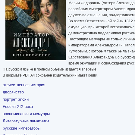
Марии Федоровны (матери Александра 
российским императором Александром 
дружеские отношения, поддерживаемы
Во время Отечественной войны 1812 
оккупацию, при которой встречалась 
демонстративно поддерживая русского
Настоящие мемуары не только личные
императорами Александром I и Напо
Кутузовым, с которым также была знак
царствования Александра I, о русско-
время оккупации и освобождения русс
На русском языке в полном объеме издается впервые.
В формате PDF A4 сохранен издательский макет книги.
отечественная история
дворянство
портрет эпохи
Россия XIX века
воспоминания и мемуары
Литературные памятники
русские императоры