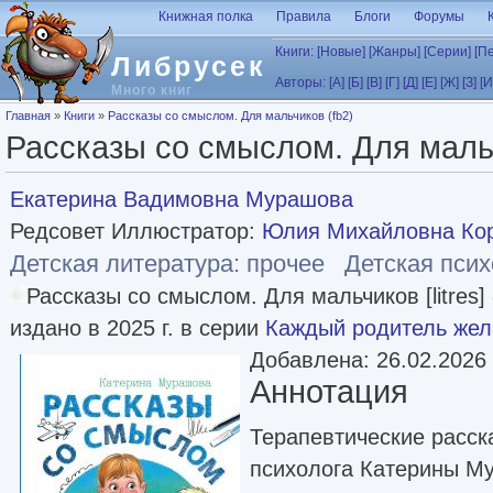
Перейти к основному содержанию
Книжная полка
Правила
Блоги
Форумы
Книги:
[Новые]
[Жанры]
[Серии]
[П
Либрусек
Авторы:
[А]
[Б]
[В]
[Г]
[Д]
[Е]
[Ж]
[З]
[И
Много книг
Вы здесь
Главная
»
Книги
»
Рассказы со смыслом. Для мальчиков (fb2)
Рассказы со смыслом. Для мальч
Екатерина Вадимовна Мурашова
Редсовет Иллюстратор:
Юлия Михайловна Ко
Детская литература: прочее
Детская псих
Рассказы со смыслом. Для мальчиков [litres]
издано в 2025 г. в серии
Каждый родитель жел
Добавлена: 26.02.2026
Аннотация
Терапевтические расск
психолога Катерины М