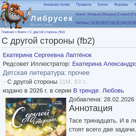
Перейти к основному содержанию
Книжная полка
Правила
Блоги
Форумы
Книги:
[Новые]
[Жанры]
[Серии]
[П
Либрусек
Авторы:
[А]
[Б]
[В]
[Г]
[Д]
[Е]
[Ж]
[З]
[И
Много книг
Вы здесь
Главная
»
Книги
»
С другой стороны (fb2)
С другой стороны (fb2)
Екатерина Сергеевна Лаптёнок
Редсовет Иллюстратор:
Екатерина Александр
Детская литература: прочее
С другой стороны
11M, 63 с.
издано в 2026 г. в серии
В тренде. Любовь
Добавлена: 28.02.2026
Аннотация
Тасе тринадцать. И в л
стоят всего две задачи