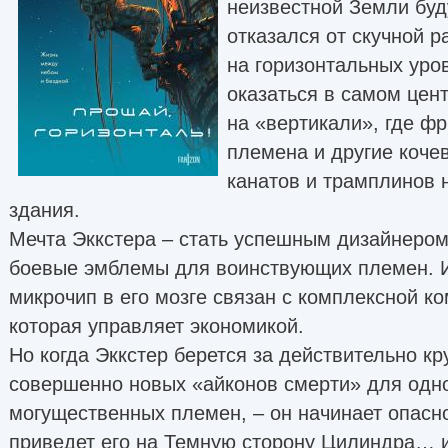
неизвестной Земли буд
отказался от скучной р
на горизонтальных уро
оказаться в самом цен
на «вертикали», где 
племена и другие коче
канатов и трамплинов
здания.
Мечта Эккстера – стать успешным дизайнером
боевые эмблемы для воинствующих племен. И,
микрочип в его мозге связан с комплексной к
которая управляет экономикой.
Но когда Эккстер берется за действительно кр
совершенно новых «айконов смерти» для одно
могущественных племен, – он начинает опасн
приведет его на Темную сторону Цилиндра… и