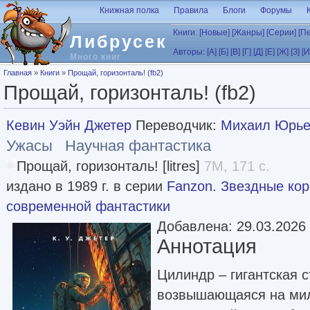
Перейти к основному содержанию
Книжная полка
Правила
Блоги
Форумы
Книги:
[Новые]
[Жанры]
[Серии]
[П
Либрусек
Авторы:
[А]
[Б]
[В]
[Г]
[Д]
[Е]
[Ж]
[З]
[И
Много книг
Вы здесь
Главная
»
Книги
»
Прощай, горизонталь! (fb2)
Прощай, горизонталь! (fb2)
Кевин Уэйн Джетер
Переводчик:
Михаил Юрье
Ужасы
Научная фантастика
Прощай, горизонталь! [litres]
7M, 171 с.
издано в 1989 г. в серии
Fanzon. Звездные ко
современной фантастики
Добавлена: 29.03.2026
Аннотация
Цилиндр – гигантская с
возвышающаяся на мил