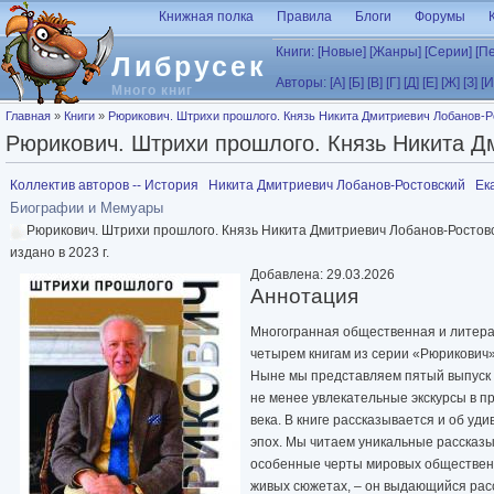
Перейти к основному содержанию
Книжная полка
Правила
Блоги
Форумы
Книги:
[Новые]
[Жанры]
[Серии]
[П
Либрусек
Авторы:
[А]
[Б]
[В]
[Г]
[Д]
[Е]
[Ж]
[З]
[И
Много книг
Вы здесь
Главная
»
Книги
»
Рюрикович. Штрихи прошлого. Князь Никита Дмитриевич Лобанов-Ро
Рюрикович. Штрихи прошлого. Князь Никита Дм
Коллектив авторов -- История
Никита Дмитриевич Лобанов-Ростовский
Ек
Биографии и Мемуары
Рюрикович. Штрихи прошлого. Князь Никита Дмитриевич Лобанов-Ростов
издано в 2023 г.
Добавлена: 29.03.2026
Аннотация
Многогранная общественная и литера
четырем книгам из серии «Рюрикович»
Ныне мы представляем пятый выпуск с
не менее увлекательные экскурсы в 
века. В книге рассказывается и об у
эпох. Мы читаем уникальные рассказы
особенные черты мировых общественны
живых сюжетах, – он выдающийся рас