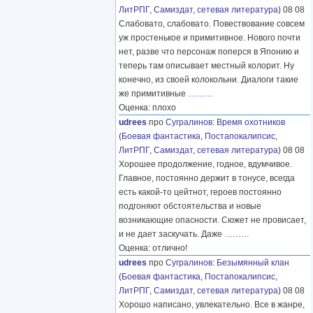
ЛитРПГ
,
Самиздат, сетевая литература
) 08 08
Слабовато, слабовато. Повествование совсем
уж простенькое и примитивное. Нового почти
нет, разве что персонаж поперся в Японию и
теперь там описывает местный колорит. Ну
конечно, из своей колокольни. Диалоги такие
же примитивные
………
Оценка: плохо
udrees
про
Сугралинов
:
Время охотников
(
Боевая фантастика
,
Постапокалипсис
,
ЛитРПГ
,
Самиздат, сетевая литература
) 08 08
Хорошее продолжение, годное, вдумчивое.
Главное, постоянно держит в тонусе, всегда
есть какой-то цейтнот, героев постоянно
подгоняют обстоятельства и новые
возникающие опасности. Сюжет не провисает,
и не дает заскучать. Даже
………
Оценка: отлично!
udrees
про
Сугралинов
:
Безымянный клан
(
Боевая фантастика
,
Постапокалипсис
,
ЛитРПГ
,
Самиздат, сетевая литература
) 08 08
Хорошо написано, увлекательно. Все в жанре,