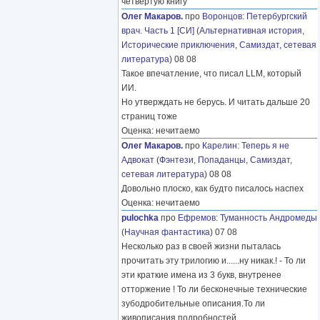
четвёртую книгу
Олег Макаров.
про
Воронцов
:
Петербургский
врач. Часть 1 [СИ]
(
Альтернативная история
,
Исторические приключения
,
Самиздат, сетевая
литература
) 08 08
Такое впечатление, что писал LLM, который
ИИ.
Но утверждать не берусь. И читать дальше 20
страниц тоже
Оценка: нечитаемо
Олег Макаров.
про
Карелин
:
Теперь я не
Адвокат
(
Фэнтези
,
Попаданцы
,
Самиздат,
сетевая литература
) 08 08
Довольно плоско, как будто писалось наспех
Оценка: нечитаемо
pulochka
про
Ефремов
:
Туманность Андромеды
(
Научная фантастика
) 07 08
Несколько раз в своей жизни пыталась
прочитать эту трилогию и......ну никак.! - То ли
эти краткие имена из 3 букв, внутренее
отторжение ! То ли бесконечные технические
зубодробительные описания.То ли
живописания подробностей
………