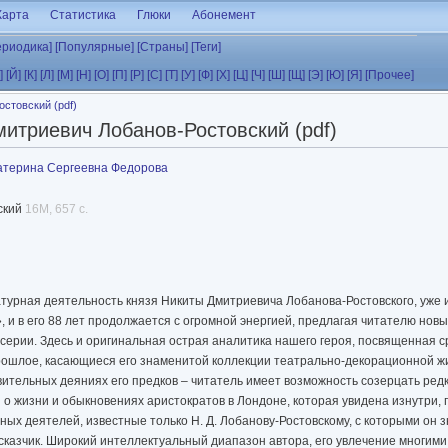
Карта
Статистика
Глюки
Абонемент
ериодика]
[Популярные]
[Страны]
[Теги]
]
[Й]
[К]
[Л]
[М]
[Н]
[О]
[П]
[Р]
[С]
[Т]
[У]
[Ф]
[Х]
[Ц]
[Ч]
[Ш]
[Щ]
[Э]
[Ю]
[Я]
[Прочее]
стовский (pdf)
итриевич Лобанов-Ростовский (pdf)
атерина Сергеевна Федорова
ский
16M, 657 с.
турная деятельность князя Никиты Дмитриевича Лобанова-Ростовского, уже 
, и в его 88 лет продолжается с огромной энергией, предлагая читателю нов
ерии. Здесь и оригинальная острая аналитика нашего героя, посвященная ср
прошлое, касающиеся его знаменитой коллекции театрально-декорационной 
дивительных деяниях его предков – читатель имеет возможность созерцать ре
 о жизни и обыкновениях аристократов в Лондоне, которая увидена изнутри, 
х деятелей, известные только Н. Д. Лобанову-Ростовскому, с которыми он 
сказчик. Широкий интеллектуальный диапазон автора, его увлечение многим