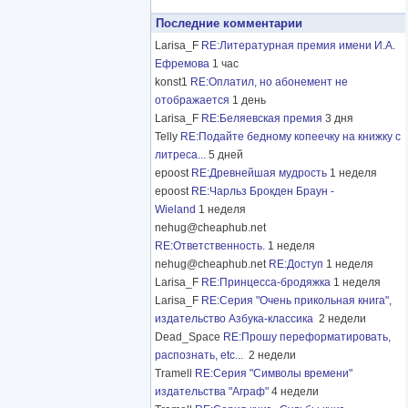
Последние комментарии
Larisa_F
RE:Литературная премия имени И.А.
Ефремова
1 час
konst1
RE:Оплатил, но абонемент не
отображается
1 день
Larisa_F
RE:Беляевская премия
3 дня
Telly
RE:Подайте бедному копеечку на книжку с
литреса...
5 дней
epoost
RE:Древнейшая мудрость
1 неделя
epoost
RE:Чарльз Брокден Браун -
Wieland
1 неделя
nehug@cheaphub.net
RE:Ответственность.
1 неделя
nehug@cheaphub.net
RE:Доступ
1 неделя
Larisa_F
RE:Принцесса-бродяжка
1 неделя
Larisa_F
RE:Серия "Очень прикольная книга",
издательство Азбука-классика
2 недели
Dead_Space
RE:Прошу переформатировать,
распознать, etc...
2 недели
Tramell
RE:Серия "Символы времени"
издательства "Аграф"
4 недели