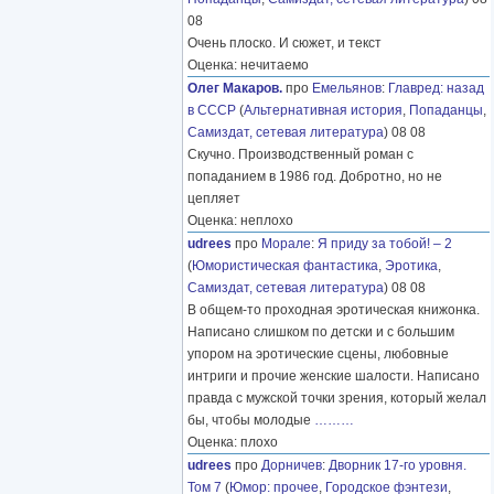
08
Очень плоско. И сюжет, и текст
Оценка: нечитаемо
Олег Макаров.
про
Емельянов
:
Главред: назад
в СССР
(
Альтернативная история
,
Попаданцы
,
Самиздат, сетевая литература
) 08 08
Скучно. Производственный роман с
попаданием в 1986 год. Добротно, но не
цепляет
Оценка: неплохо
udrees
про
Морале
:
Я приду за тобой! – 2
(
Юмористическая фантастика
,
Эротика
,
Самиздат, сетевая литература
) 08 08
В общем-то проходная эротическая книжонка.
Написано слишком по детски и с большим
упором на эротические сцены, любовные
интриги и прочие женские шалости. Написано
правда с мужской точки зрения, который желал
бы, чтобы молодые
………
Оценка: плохо
udrees
про
Дорничев
:
Дворник 17-го уровня.
Том 7
(
Юмор: прочее
,
Городское фэнтези
,