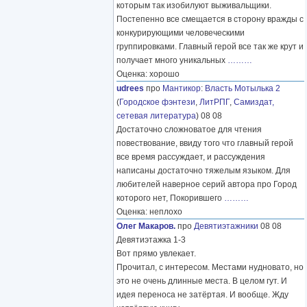
которым так изобилуют выживальщики.
Постепенно все смещается в сторону вражды с
конкурирующими человеческими
группировками. Главный герой все так же крут и
получает много уникальных
………
Оценка: хорошо
udrees
про
Мантикор
:
Власть Мотылька 2
(
Городское фэнтези
,
ЛитРПГ
,
Самиздат,
сетевая литература
) 08 08
Достаточно сложноватое для чтения
повествование, ввиду того что главный герой
все время рассуждает, и рассуждения
написаны достаточно тяжелым языком. Для
любителей наверное серий автора про Город
которого нет, Покорившего
………
Оценка: неплохо
Олег Макаров.
про
Девятиэтажники
08 08
Девятиэтажка 1-3
Вот прямо увлекает.
Прочитал, с интересом. Местами нудновато, но
это не очень длинные места. В целом гут. И
идея переноса не затёртая. И вообще. Жду