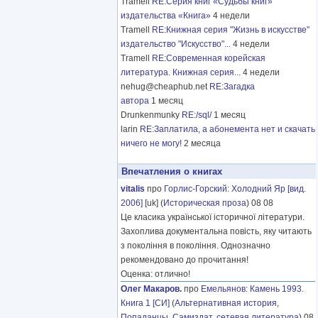
Tramell
RE:Серия книг «Судьбы книг»
издательства «Книга»
4 недели
Tramell
RE:Книжная серия "Жизнь в искусстве"
издательство "Искусство"...
4 недели
Tramell
RE:Современная корейская
литература. Книжная серия...
4 недели
nehug@cheaphub.net
RE:Загадка
автора
1 месяц
Drunkenmunky
RE:/sql/
1 месяц
larin
RE:Заплатила, а абонемента нет и скачать
ничего не могу!
2 месяца
Впечатления о книгах
vitalis
про
Горлис-Горский
:
Холодний Яр [вид.
2006]
[uk] (
Историческая проза
) 08 08
Це класика української історичної літератури.
Захоплива документальна повість, яку читають
з покоління в покоління. Однозначно
рекомендовано до прочитання!
Оценка: отлично!
Олег Макаров.
про
Емельянов
:
Камень 1993.
Книга 1 [СИ]
(
Альтернативная история
,
Попаданцы
,
Самиздат, сетевая литература
) 08