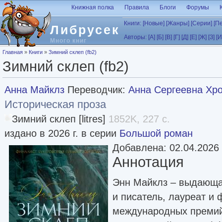
Перейти к основному содержанию
Книжная полка
Правила
Блоги
Форумы
Книги:
[Новые]
[Жанры]
[Серии]
[П
Либрусек
Авторы:
[А]
[Б]
[В]
[Г]
[Д]
[Е]
[Ж]
[З]
[И
Много книг
Вы здесь
Главная
»
Книги
»
Зимний склеп (fb2)
Зимний склеп (fb2)
Анна Майклз
Переводчик:
Анна Сергеевна Хр
Историческая проза
Зимний склеп [litres]
1852K, 227 с.
издано в 2026 г. в серии
Большой роман
Добавлена: 02.04.2026
Аннотация
Энн Майклз – выдающа
и писатель, лауреат и
международных премий