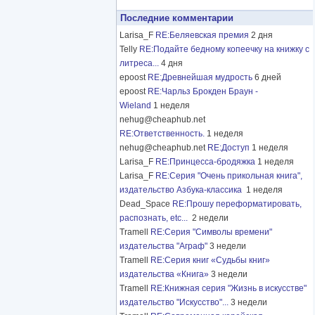
Последние комментарии
Larisa_F
RE:Беляевская премия
2 дня
Telly
RE:Подайте бедному копеечку на книжку с
литреса...
4 дня
epoost
RE:Древнейшая мудрость
6 дней
epoost
RE:Чарльз Брокден Браун -
Wieland
1 неделя
nehug@cheaphub.net
RE:Ответственность.
1 неделя
nehug@cheaphub.net
RE:Доступ
1 неделя
Larisa_F
RE:Принцесса-бродяжка
1 неделя
Larisa_F
RE:Серия "Очень прикольная книга",
издательство Азбука-классика
1 неделя
Dead_Space
RE:Прошу переформатировать,
распознать, etc...
2 недели
Tramell
RE:Серия "Символы времени"
издательства "Аграф"
3 недели
Tramell
RE:Серия книг «Судьбы книг»
издательства «Книга»
3 недели
Tramell
RE:Книжная серия "Жизнь в искусстве"
издательство "Искусство"...
3 недели