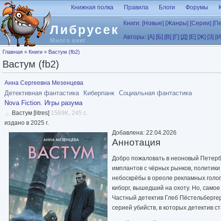
Перейти к основному содержанию
Книжная полка
Правила
Блоги
Форумы
Книги:
[Новые]
[Жанры]
[Серии]
[П
Либрусек
Авторы:
[А]
[Б]
[В]
[Г]
[Д]
[Е]
[Ж]
[З]
[И
Много книг
Вы здесь
Главная
»
Книги
»
Вастум (fb2)
Вастум (fb2)
Анна Сергеевна Мезенцева
Детективная фантастика
Киберпанк
Социальная фантастика
Nova Fiction. Игры разума
Вастум [litres]
1569K, 245 с.
издано в 2025 г.
Добавлена: 22.04.2026
Аннотация
Добро пожаловать в неоновый Петерб
имплантов с чёрных рынков, политики 
небоскрёбы в ореоле рекламных голог
киборг, вышедший на охоту. Но, самое
Частный детектив Глеб Пёстельберге
серией убийств, в которых детектив 