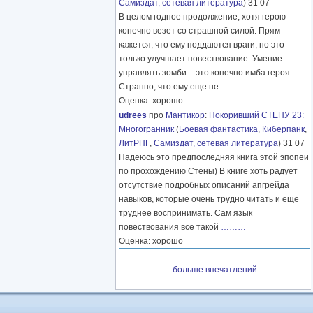
Самиздат, сетевая литература
) 31 07
В целом годное продолжение, хотя герою
конечно везет со страшной силой. Прям
кажется, что ему поддаются враги, но это
только улучшает повествование. Умение
управлять зомби – это конечно имба героя.
Странно, что ему еще не
………
Оценка: хорошо
udrees
про
Мантикор
:
Покоривший СТЕНУ 23:
Многогранник
(
Боевая фантастика
,
Киберпанк
,
ЛитРПГ
,
Самиздат, сетевая литература
) 31 07
Надеюсь это предпоследняя книга этой эпопеи
по прохождению Стены) В книге хоть радует
отсутствие подробных описаний апгрейда
навыков, которые очень трудно читать и еще
труднее воспринимать. Сам язык
повествования все такой
………
Оценка: хорошо
больше впечатлений