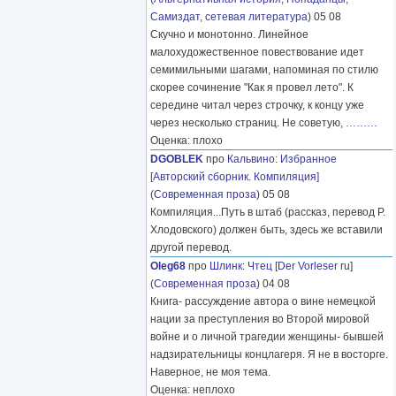
Самиздат, сетевая литература
) 05 08
Скучно и монотонно. Линейное
малохудожественное повествование идет
семимильными шагами, напоминая по стилю
скорее сочинение "Как я провел лето". К
середине читал через строчку, к концу уже
через несколько страниц. Не советую,
………
Оценка: плохо
DGOBLEK
про
Кальвино
:
Избранное
[Авторский сборник. Компиляция]
(
Современная проза
) 05 08
Компиляция...Путь в штаб (рассказ, перевод Р.
Хлодовского) должен быть, здесь же вставили
другой перевод.
Oleg68
про
Шлинк
:
Чтец
[
Der Vorleser
ru]
(
Современная проза
) 04 08
Книга- рассуждение автора о вине немецкой
нации за преступления во Второй мировой
войне и о личной трагедии женщины- бывшей
надзирательницы концлагеря. Я не в восторге.
Наверное, не моя тема.
Оценка: неплохо