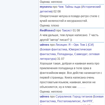
Оценка: неплохо
mysevra
про
Чиж
:
Тайны льда
(
Исторический
детектив
) 02 08
Опереточная чепуха в псевдо-ретро стиле с
кучей нелепостей и несуразностей.
Оценка: плохо
RedRoses3
про
Таксист
01 08
А чем дальше, тем лучше написано. 7 часть
другой "автор" писал? ))
udrees
про
Лисицин
:
Я – Орк. Том 1 [СИ]
(
Боевая фантастика
,
Юмористическая
фантастика
,
Попаданцы
,
Самиздат, сетевая
литература
) 31 07
Хорошая такая, добрая и наивная книга про
приключения попаданца в теле орка в
фэнтезийном мире. Все действо начинается с
первой страницы. Книга написана очень
простоватым языком, наивная, многое не
объясняется, ну и плюс как
………
Оценка: неплохо
udrees
про
Сугралинов
:
Город титанов
(
Боевая
фантастика
,
Постапокалипсис
,
ЛитРПГ
,