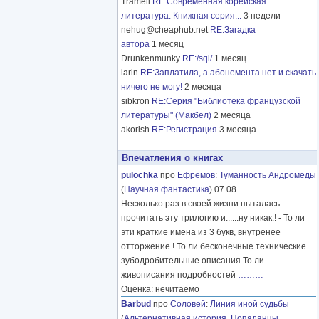
Tramell
RE:Современная корейская
литература. Книжная серия...
3 недели
nehug@cheaphub.net
RE:Загадка
автора
1 месяц
Drunkenmunky
RE:/sql/
1 месяц
larin
RE:Заплатила, а абонемента нет и скачать
ничего не могу!
2 месяца
sibkron
RE:Серия "Библиотека французской
литературы" (Макбел)
2 месяца
akorish
RE:Регистрация
3 месяца
Впечатления о книгах
pulochka
про
Ефремов
:
Туманность Андромеды
(
Научная фантастика
) 07 08
Несколько раз в своей жизни пыталась
прочитать эту трилогию и......ну никак.! - То ли
эти краткие имена из 3 букв, внутренее
отторжение ! То ли бесконечные технические
зубодробительные описания.То ли
живописания подробностей
………
Оценка: нечитаемо
Barbud
про
Соловей
:
Линия иной судьбы
(
Альтернативная история
,
Попаданцы
,