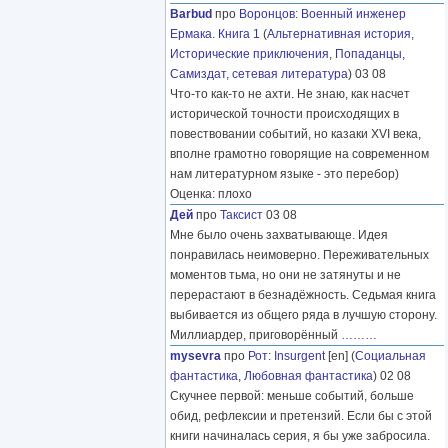
Barbud
про
Воронцов
:
Военный инженер
Ермака. Книга 1
(
Альтернативная история
,
Исторические приключения
,
Попаданцы
,
Самиздат, сетевая литература
) 03 08
Что-то как-то не ахти. Не знаю, как насчет
исторической точности происходящих в
повествовании событий, но казаки XVI века,
вполне грамотно говорящие на современном
нам литературном языке - это перебор)
Оценка: плохо
Дей
про
Таксист
03 08
Мне было очень захватывающе. Идея
понравилась неимоверно. Переживательных
моментов тьма, но они не затянуты и не
перерастают в безнадёжность. Седьмая книга
выбивается из общего ряда в лучшую сторону.
Миллиардер, приговорённый
………
mysevra
про
Рот
:
Insurgent
[en] (
Социальная
фантастика
,
Любовная фантастика
) 02 08
Скучнее первой: меньше событий, больше
обид, рефлексии и претензий. Если бы с этой
книги начиналась серия, я бы уже забросила.