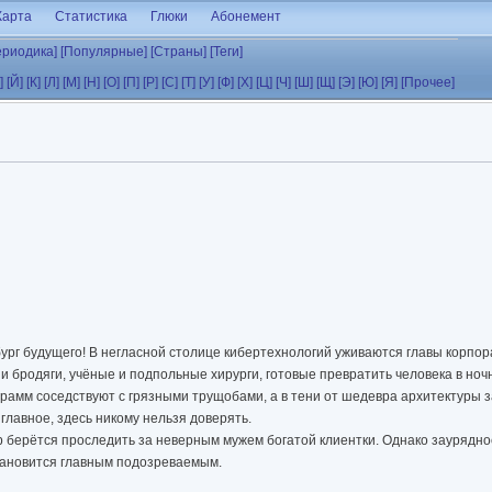
Карта
Статистика
Глюки
Абонемент
ериодика]
[Популярные]
[Страны]
[Теги]
]
[Й]
[К]
[Л]
[М]
[Н]
[О]
[П]
[Р]
[С]
[Т]
[У]
[Ф]
[Х]
[Ц]
[Ч]
[Ш]
[Щ]
[Э]
[Ю]
[Я]
[Прочее]
ург будущего! В негласной столице кибертехнологий уживаются главы корпо
и бродяги, учёные и подпольные хирурги, готовые превратить человека в ноч
рамм соседствуют с грязными трущобами, а в тени от шедевра архитектуры 
 главное, здесь никому нельзя доверять.
р берётся проследить за неверным мужем богатой клиентки. Однако заурядн
становится главным подозреваемым.