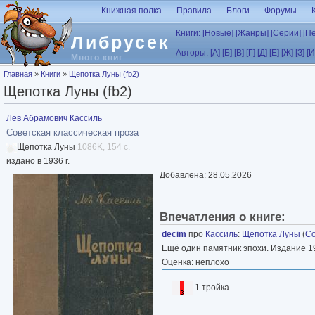
Перейти к основному содержанию
Книжная полка
Правила
Блоги
Форумы
Книги:
[Новые]
[Жанры]
[Серии]
[П
Либрусек
Авторы:
[А]
[Б]
[В]
[Г]
[Д]
[Е]
[Ж]
[З]
[И
Много книг
Вы здесь
Главная
»
Книги
»
Щепотка Луны (fb2)
Щепотка Луны (fb2)
Лев Абрамович Кассиль
Советская классическая проза
Щепотка Луны
1086K, 154 с.
издано в 1936 г.
Добавлена: 28.05.2026
Впечатления о книге:
decim
про
Кассиль
:
Щепотка Луны
(
Со
Ещё один памятник эпохи. Издание 19
Оценка: неплохо
1 тройка