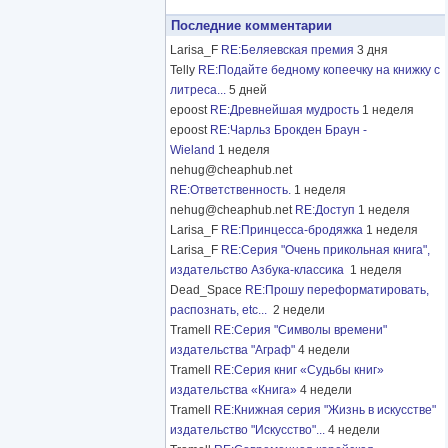
Последние комментарии
Larisa_F
RE:Беляевская премия
3 дня
Telly
RE:Подайте бедному копеечку на книжку с
литреса...
5 дней
epoost
RE:Древнейшая мудрость
1 неделя
epoost
RE:Чарльз Брокден Браун -
Wieland
1 неделя
nehug@cheaphub.net
RE:Ответственность.
1 неделя
nehug@cheaphub.net
RE:Доступ
1 неделя
Larisa_F
RE:Принцесса-бродяжка
1 неделя
Larisa_F
RE:Серия "Очень прикольная книга",
издательство Азбука-классика
1 неделя
Dead_Space
RE:Прошу переформатировать,
распознать, etc...
2 недели
Tramell
RE:Серия "Символы времени"
издательства "Аграф"
4 недели
Tramell
RE:Серия книг «Судьбы книг»
издательства «Книга»
4 недели
Tramell
RE:Книжная серия "Жизнь в искусстве"
издательство "Искусство"...
4 недели