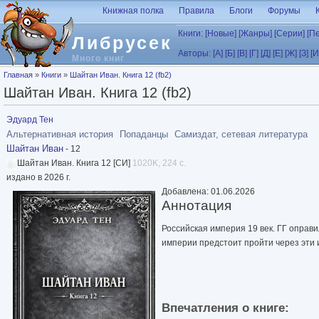
Перейти к основному содержанию
Книжная полка
Правила
Блоги
Форумы
Книги:
[Новые]
[Жанры]
[Серии]
[П
Либрусек
Авторы:
[А]
[Б]
[В]
[Г]
[Д]
[Е]
[Ж]
[З]
[И
Много книг
Вы здесь
Главная
»
Книги
»
Шайтан Иван. Книга 12 (fb2)
Шайтан Иван. Книга 12 (fb2)
Эдуард Тен
Альтернативная история
Попаданцы
Самиздат, сетевая литература
Шайтан Иван
- 12
Шайтан Иван. Книга 12 [СИ]
1020K, 224 с.
издано в 2026 г.
Добавлена: 01.06.2026
Аннотация
Российская империя 19 век. ГГ оправ
империи предстоит пройти через эти 
Впечатления о книге: