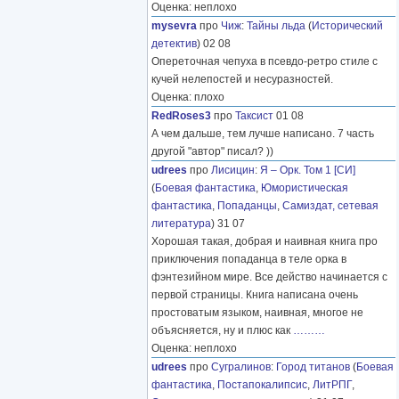
Оценка: неплохо
mysevra
про
Чиж
:
Тайны льда
(
Исторический
детектив
) 02 08
Опереточная чепуха в псевдо-ретро стиле с
кучей нелепостей и несуразностей.
Оценка: плохо
RedRoses3
про
Таксист
01 08
А чем дальше, тем лучше написано. 7 часть
другой "автор" писал? ))
udrees
про
Лисицин
:
Я – Орк. Том 1 [СИ]
(
Боевая фантастика
,
Юмористическая
фантастика
,
Попаданцы
,
Самиздат, сетевая
литература
) 31 07
Хорошая такая, добрая и наивная книга про
приключения попаданца в теле орка в
фэнтезийном мире. Все действо начинается с
первой страницы. Книга написана очень
простоватым языком, наивная, многое не
объясняется, ну и плюс как
………
Оценка: неплохо
udrees
про
Сугралинов
:
Город титанов
(
Боевая
фантастика
,
Постапокалипсис
,
ЛитРПГ
,