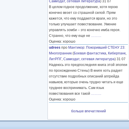
Самиздат, сетевая литература
) 31 07
В целом годное продолжение, хотя герою
конечно везет со страшной силой. Прям
кажется, что ему поддаются враги, но это
только улучшает повествование. Умение
управлять зомби – это конечно имба героя.
Странно, что ему еще не
………
Оценка: хорошо
udrees
про
Мантикор
:
Покоривший СТЕНУ 23:
Многогранник
(
Боевая фантастика
,
Киберпанк
,
ЛитРПГ
,
Самиздат, сетевая литература
) 31 07
Надеюсь это предпоследняя книга этой эпопеи
по прохождению Стены) В книге хоть радует
отсутствие подробных описаний апгрейда
навыков, которые очень трудно читать и еще
труднее воспринимать. Сам язык
повествования все такой
………
Оценка: хорошо
больше впечатлений