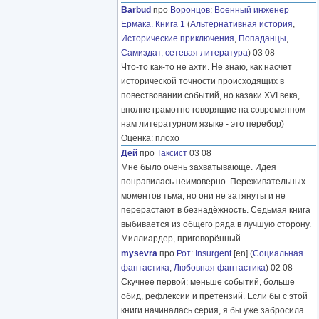
Barbud
про
Воронцов
:
Военный инженер
Ермака. Книга 1
(
Альтернативная история
,
Исторические приключения
,
Попаданцы
,
Самиздат, сетевая литература
) 03 08
Что-то как-то не ахти. Не знаю, как насчет
исторической точности происходящих в
повествовании событий, но казаки XVI века,
вполне грамотно говорящие на современном
нам литературном языке - это перебор)
Оценка: плохо
Дей
про
Таксист
03 08
Мне было очень захватывающе. Идея
понравилась неимоверно. Переживательных
моментов тьма, но они не затянуты и не
перерастают в безнадёжность. Седьмая книга
выбивается из общего ряда в лучшую сторону.
Миллиардер, приговорённый
………
mysevra
про
Рот
:
Insurgent
[en] (
Социальная
фантастика
,
Любовная фантастика
) 02 08
Скучнее первой: меньше событий, больше
обид, рефлексии и претензий. Если бы с этой
книги начиналась серия, я бы уже забросила.