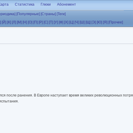
Карта
Статистика
Глюки
Абонемент
ериодика]
[Популярные]
[Страны]
[Теги]
]
[Й]
[К]
[Л]
[М]
[Н]
[О]
[П]
[Р]
[С]
[Т]
[У]
[Ф]
[Х]
[Ц]
[Ч]
[Ш]
[Щ]
[Э]
[Ю]
[Я]
[Прочее]
ился после ранения. В Европе наступает время великих революционных потря
испытания.