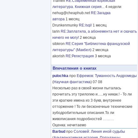
Tramell
RE:Современная корейская
литература. Книжная серия...
4 недели
nehug@cheaphub.net
RE:Загадка
автора
1 месяц
Drunkenmunky
RE:/sql/
1 месяц
larin
RE:Заплатила, а абонемента нет и скачать
ничего не могу!
2 месяца
sibkron
RE:Серия "Библиотека французской
литературы" (Макбел)
2 месяца
akorish
RE:Регистрация
3 месяца
Впечатления о книгах
pulochka
про
Ефремов
:
Туманность Андромеды
(
Научная фантастика
) 07 08
Несколько раз в своей жизни пыталась
прочитать эту трилогию и......ну никак.! - То ли
эти краткие имена из 3 букв, внутренее
отторжение ! То ли бесконечные технические
зубодробительные описания.То ли
живописания подробностей
………
Оценка: нечитаемо
Barbud
про
Соловей
:
Линия иной судьбы
(
Альтернативная история
,
Попаданцы
,