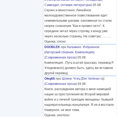
Самиздат, сетевая литература
) 05 08
Скучно и монотонно. Линейное
малохудожественное повествование идет
семимильными шагами, напоминая по стилю
скорее сочинение "Как я провел лето". К
середине читал через строчку, к концу уже
через несколько страниц. Не советую,
………
Оценка: плохо
DGOBLEK
про
Кальвино
:
Избранное
[Авторский сборник. Компиляция]
(
Современная проза
) 05 08
Компиляция...Путь в штаб (рассказ, перевод Р.
Хлодовского) должен быть, здесь же вставили
другой перевод.
Oleg68
про
Шлинк
:
Чтец
[
Der Vorleser
ru]
(
Современная проза
) 04 08
Книга- рассуждение автора о вине немецкой
нации за преступления во Второй мировой
войне и о личной трагедии женщины- бывшей
надзирательницы концлагеря. Я не в восторге.
Наверное, не моя тема.
Оценка: неплохо