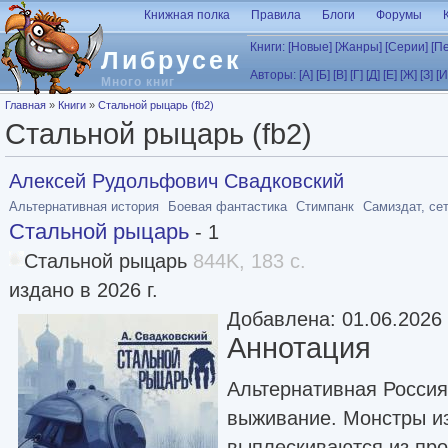
Перейти к основному содержанию
Книжная полка
Правила
Блоги
Форумы
Книги:
[Новые]
[Жанры]
[Серии]
[П
Либрусек
Авторы:
[А]
[Б]
[В]
[Г]
[Д]
[Е]
[Ж]
[З]
[И
Много книг
Вы здесь
Главная
»
Книги
»
Стальной рыцарь (fb2)
Стальной рыцарь (fb2)
Алексей Рудольфович Свадковский
Альтернативная история
Боевая фантастика
Стимпанк
Самиздат, се
Стальной рыцарь
- 1
Стальной рыцарь
844K, 183 с.
издано в 2026 г.
Добавлена: 01.06.2026
Аннотация
Альтернативная Россия,
выживание. Монстры из
выплескиваются из про