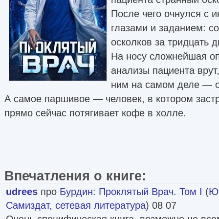
После чего очнулся с 
глазами и заданием: с
осколков за тридцать 
На носу сложнейшая о
анализы пациента врут,
ним на самом деле — о
А самое паршивое — человек, в котором заст
прямо сейчас потягивает кофе в холле.
Впечатления о книге:
udrees
про
Бурдин
:
Проклятый Врач. Том I
(
Ю
Самиздат, сетевая литература
) 08 07
Очень специфическая книга, возможно не всем