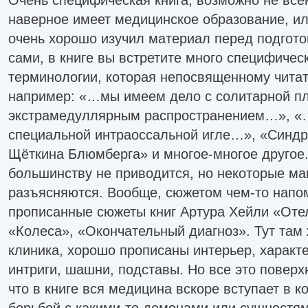
наверное имеет медицинское образование, или
очень хорошо изучил материал перед подгото
сами, в книге вы встретите много специфиче
терминологии, которая непосвященному читат
например: «…мы имеем дело с солитарной п
экстрамедуллярным распространением…», «
специальной интраоссальной игле…», «Синд
Щёткина Блюмберга» и многое-многое другое
большинству не приводится, но некоторые м
разъясняются. Вообще, сюжетом чем-то напо
прописанные сюжеты книг Артура Хейли «Отел
«Колеса», «Окончательный диагноз». Тут там
клиника, хорошо прописаны интерьер, характе
интриги, шашни, подставы. Но все это повер
что в книге вся медицина вскоре вступает в к
борьбой с какими-то демонами или сущностями