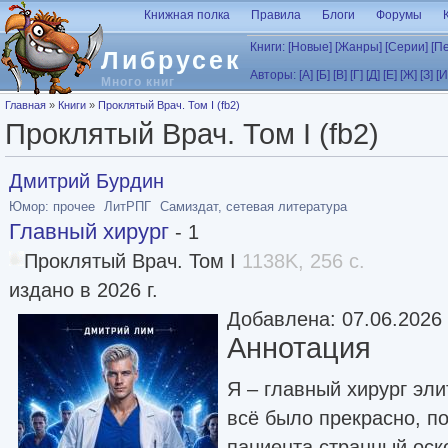
Перейти к основному содержанию
Книжная полка
Правила
Блоги
Форумы
Книги:
[Новые]
[Жанры]
[Серии]
[П
Либрусек
Авторы:
[А]
[Б]
[В]
[Г]
[Д]
[Е]
[Ж]
[З]
[И
Много книг
Вы здесь
Главная
»
Книги
»
Проклятый Врач. Том I (fb2)
Проклятый Врач. Том I (fb2)
Дмитрий Бурдин
Юмор: прочее
ЛитРПГ
Самиздат, сетевая литература
Главный хирург
- 1
Проклятый Врач. Том I
1138K, 256 с.
издано в 2026 г.
Добавлена: 07.06.2026
Аннотация
Я – главный хирург эли
всё было прекрасно, п
пациента странный оско