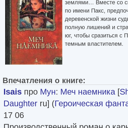
землями… Вместе со с
по имени Пакс, предп
деревенской жизни суд
полную лишений и стра
юг, чтобы сразиться с 
темным властителем.
Впечатления о книге:
Isais
про
Мун
:
Меч наемника
[
Sh
Daughter
ru] (
Героическая фант
17 06
Производственный роман о кар