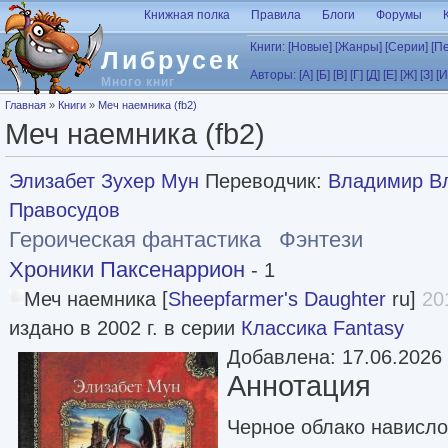
Перейти к основному содержанию
Книжная полка
Правила
Блоги
Форумы
Книги:
[Новые]
[Жанры]
[Серии]
[П
Либрусек
Авторы:
[А]
[Б]
[В]
[Г]
[Д]
[Е]
[Ж]
[З]
[И
Много книг
Вы здесь
Главная
»
Книги
»
Меч наемника (fb2)
Меч наемника (fb2)
Элизабет Зухер Мун
Переводчик:
Владимир В
Правосудов
Героическая фантастика
Фэнтези
Хроники Паксенаррион
- 1
Меч наемника [
Sheepfarmer's Daughter
ru]
20
издано в 2002 г. в серии
Классика Fantasy
Добавлена: 17.06.2026
Аннотация
Черное облако нависл