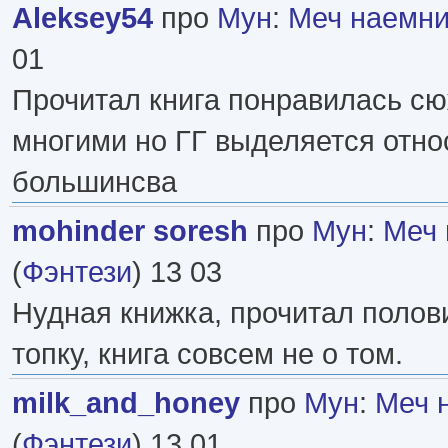
Aleksey54
про
Мун
:
Меч наемни
01
Прочитал книга понравилась сю
многими но ГГ выделяется отно
большинсва
mohinder soresh
про
Мун
:
Меч 
(
Фэнтези
) 13 03
Нудная книжка, прочитал полов
топку, книга совсем не о том.
milk_and_honey
про
Мун
:
Меч 
(
Фэнтези
) 13 01