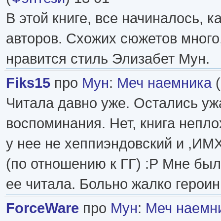
В этой книге, все начиналось, к
авторов. Схожих сюжетов много
нравится стиль Элизабет Мун.
Fiks15
про
Мун
:
Меч наемника
(
Читала давно уже. Остались у
воспоминания. Нет, книга непло
у нее не хеппиэндовский и ,ИМ
(по отношению к ГГ) :Р Мне было
ее читала. Больно жалко герои
ForceWare
про
Мун
:
Меч наемн