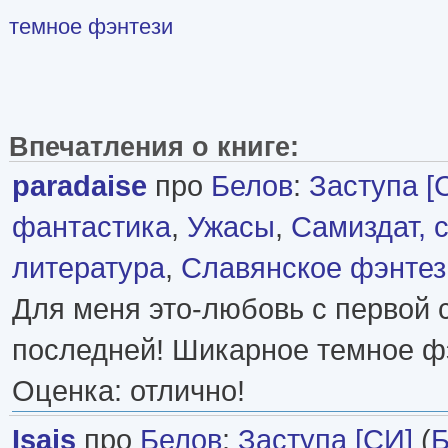
темное фэнтези
Впечатления о книге:
paradaise
про
Белов
:
Заступа [
фантастика
,
Ужасы
,
Самиздат, 
литература
,
Славянское фэнтез
Для меня это-любовь с первой с
последней! Шикарное темное фэ
Оценка: отлично!
Isais
про
Белов
:
Заступа [СИ]
(
Б