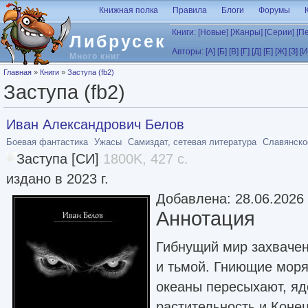
Перейти к основному содержанию
Книжная полка
Правила
Блоги
Форумы
Книги:
[Новые]
[Жанры]
[Серии]
[П
Либрусек
Авторы:
[А]
[Б]
[В]
[Г]
[Д]
[Е]
[Ж]
[З]
[И
Много книг
Вы здесь
Главная
»
Книги
»
Заступа (fb2)
Заступа (fb2)
Иван Александрович Белов
Боевая фантастика
Ужасы
Самиздат, сетевая литература
Славянско
Заступа [СИ]
1800K, 427 с.
издано в 2023 г.
Добавлена: 28.06.2026
Аннотация
Гибнущий мир захвачен
и тьмой. Гниющие моря
океаны пересыхают, я
растительность и Коне