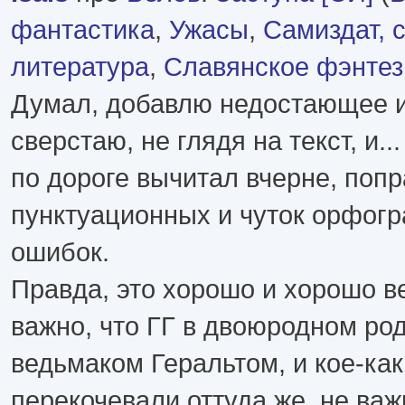
фантастика
,
Ужасы
,
Самиздат, 
литература
,
Славянское фэнтез
Думал, добавлю недостающее и
сверстаю, не глядя на текст, и...
по дороге вычитал вчерне, поп
пунктуационных и чуток орфог
ошибок.
Правда, это хорошо и хорошо в
важно, что ГГ в двоюродном род
ведьмаком Геральтом, и кое-ка
перекочевали оттуда же, не важ