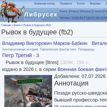
Перейти к основному содержанию
Книжная полка
Правила
Блоги
Форумы
Книги:
[Новые]
[Жанры]
[Серии]
[П
Либрусек
Авторы:
[А]
[Б]
[В]
[Г]
[Д]
[Е]
[Ж]
[З]
[И
Много книг
Вы здесь
Главная
»
Книги
»
Рывок в будущее (fb2)
Рывок в будущее (fb2)
Владимир Викторович Марков-Бабкин
Витали
Альтернативная история
Героическая фантастика
Попаданцы
Петр Третий
- 3
Рывок в будущее [litres]
1309K, 158 с.
издано в 2026 г. в серии
Военная боевая фант
Добавлена: 07.07.2026
Аннотация
Позади русско-шведска
бывший профессор-тепл
III отличился при штур