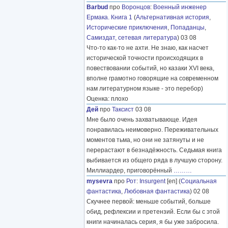
Barbud
про
Воронцов
:
Военный инженер
Ермака. Книга 1
(
Альтернативная история
,
Исторические приключения
,
Попаданцы
,
Самиздат, сетевая литература
) 03 08
Что-то как-то не ахти. Не знаю, как насчет
исторической точности происходящих в
повествовании событий, но казаки XVI века,
вполне грамотно говорящие на современном
нам литературном языке - это перебор)
Оценка: плохо
Дей
про
Таксист
03 08
Мне было очень захватывающе. Идея
понравилась неимоверно. Переживательных
моментов тьма, но они не затянуты и не
перерастают в безнадёжность. Седьмая книга
выбивается из общего ряда в лучшую сторону.
Миллиардер, приговорённый
………
mysevra
про
Рот
:
Insurgent
[en] (
Социальная
фантастика
,
Любовная фантастика
) 02 08
Скучнее первой: меньше событий, больше
обид, рефлексии и претензий. Если бы с этой
книги начиналась серия, я бы уже забросила.