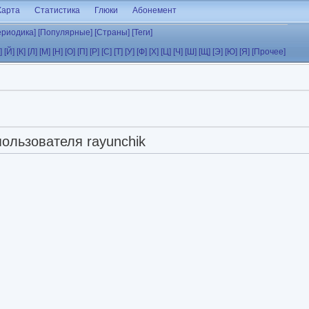
Карта
Статистика
Глюки
Абонемент
ериодика]
[Популярные]
[Страны]
[Теги]
]
[Й]
[К]
[Л]
[М]
[Н]
[О]
[П]
[Р]
[С]
[Т]
[У]
[Ф]
[Х]
[Ц]
[Ч]
[Ш]
[Щ]
[Э]
[Ю]
[Я]
[Прочее]
пользователя rayunchik