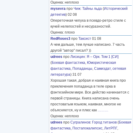
Оценка: неплохо
mysevra
про
Чиж
:
Тайны льда
(
Исторический
детектив
) 02 08
Опереточная чепуха в псевдо-ретро стиле с
кучей нелепостей и несуразностей.
Оценка: плохо
RedRoses3
про
Таксист
01 08
А чем дальше, тем лучше написано. 7 часть
другой "автор" писал? ))
udrees
про
Лисицин
:
Я – Орк. Том 1 [СИ]
(
Боевая фантастика
,
Юмористическая
фантастика
,
Попаданцы
,
Самиздат, сетевая
литература
) 31 07
Хорошая такая, добрая и наивная книга про
приключения попаданца в теле орка в
фэнтезийном мире. Все действо начинается с
первой страницы. Книга написана очень
простоватым языком, наивная, многое не
объясняется, ну и плюс как
………
Оценка: неплохо
udrees
про
Сугралинов
:
Город титанов
(
Боевая
фантастика
,
Постапокалипсис
,
ЛитРПГ
,