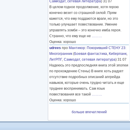
Самиздат, сетевая литература
) 31 07
В целом годное продолжение, хотя герою
конечно везет со страшной силой. Прям
кажется, что ему поддаются враги, но это
только улучшает повествование. Умение
управлять зомби – это конечно имба героя.
Странно, что ему еще не
………
Оценка: хорошо
udrees
про
Мантикор
:
Покоривший СТЕНУ 23:
Многогранник
(
Боевая фантастика
,
Киберпанк
,
ЛитРПГ
,
Самиздат, сетевая литература
) 31 07
Надеюсь это предпоследняя книга этой эпопеи
по прохождению Стены) В книге хоть радует
отсутствие подробных описаний апгрейда
навыков, которые очень трудно читать и еще
труднее воспринимать. Сам язык
повествования все такой
………
Оценка: хорошо
больше впечатлений