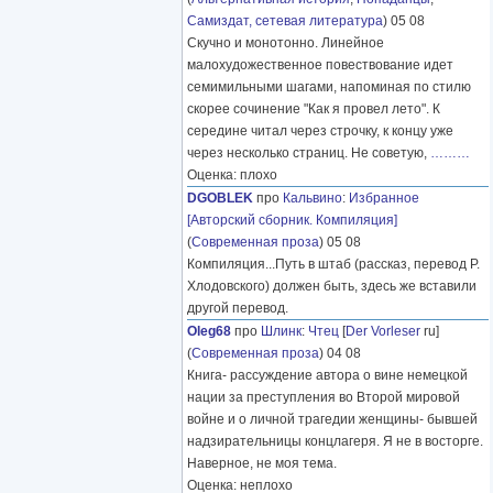
Самиздат, сетевая литература
) 05 08
Скучно и монотонно. Линейное
малохудожественное повествование идет
семимильными шагами, напоминая по стилю
скорее сочинение "Как я провел лето". К
середине читал через строчку, к концу уже
через несколько страниц. Не советую,
………
Оценка: плохо
DGOBLEK
про
Кальвино
:
Избранное
[Авторский сборник. Компиляция]
(
Современная проза
) 05 08
Компиляция...Путь в штаб (рассказ, перевод Р.
Хлодовского) должен быть, здесь же вставили
другой перевод.
Oleg68
про
Шлинк
:
Чтец
[
Der Vorleser
ru]
(
Современная проза
) 04 08
Книга- рассуждение автора о вине немецкой
нации за преступления во Второй мировой
войне и о личной трагедии женщины- бывшей
надзирательницы концлагеря. Я не в восторге.
Наверное, не моя тема.
Оценка: неплохо