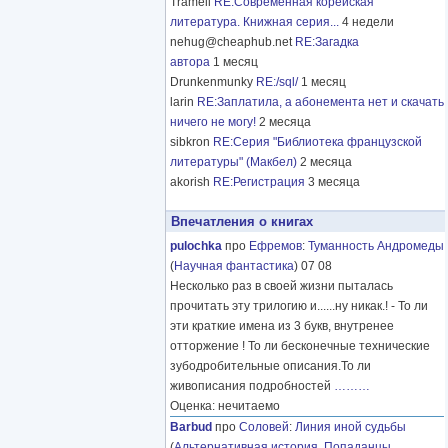
Tramell
RE:Современная корейская
литература. Книжная серия...
4 недели
nehug@cheaphub.net
RE:Загадка
автора
1 месяц
Drunkenmunky
RE:/sql/
1 месяц
larin
RE:Заплатила, а абонемента нет и скачать
ничего не могу!
2 месяца
sibkron
RE:Серия "Библиотека французской
литературы" (Макбел)
2 месяца
akorish
RE:Регистрация
3 месяца
Впечатления о книгах
pulochka
про
Ефремов
:
Туманность Андромеды
(
Научная фантастика
) 07 08
Несколько раз в своей жизни пыталась
прочитать эту трилогию и......ну никак.! - То ли
эти краткие имена из 3 букв, внутренее
отторжение ! То ли бесконечные технические
зубодробительные описания.То ли
живописания подробностей
………
Оценка: нечитаемо
Barbud
про
Соловей
:
Линия иной судьбы
(
Альтернативная история
,
Попаданцы
,