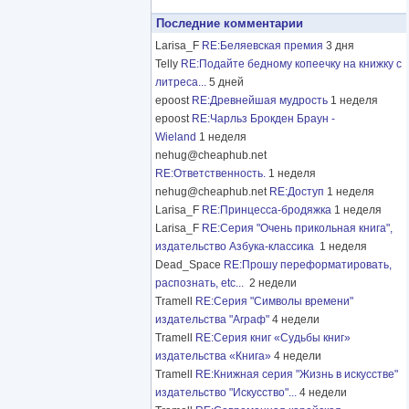
Последние комментарии
Larisa_F
RE:Беляевская премия
3 дня
Telly
RE:Подайте бедному копеечку на книжку с
литреса...
5 дней
epoost
RE:Древнейшая мудрость
1 неделя
epoost
RE:Чарльз Брокден Браун -
Wieland
1 неделя
nehug@cheaphub.net
RE:Ответственность.
1 неделя
nehug@cheaphub.net
RE:Доступ
1 неделя
Larisa_F
RE:Принцесса-бродяжка
1 неделя
Larisa_F
RE:Серия "Очень прикольная книга",
издательство Азбука-классика
1 неделя
Dead_Space
RE:Прошу переформатировать,
распознать, etc...
2 недели
Tramell
RE:Серия "Символы времени"
издательства "Аграф"
4 недели
Tramell
RE:Серия книг «Судьбы книг»
издательства «Книга»
4 недели
Tramell
RE:Книжная серия "Жизнь в искусстве"
издательство "Искусство"...
4 недели