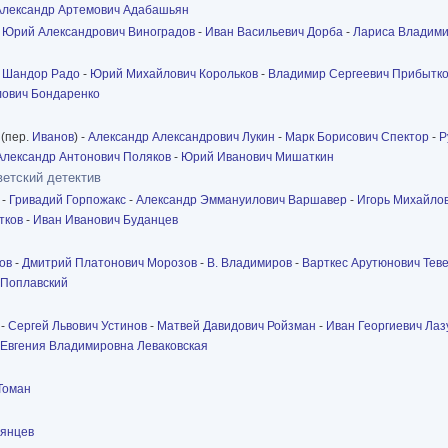
Александр Артемович Адабашьян
-
Юрий Александрович Виноградов
-
Иван Васильевич Дорба
-
Лариса Владими
-
Шандор Радо
-
Юрий Михайлович Корольков
-
Владимир Сергеевич Прибытк
лович Бондаренко
(пер.
Иванов
) -
Александр Александрович Лукин
-
Марк Борисович Спектор
-
Р
Александр Антонович Поляков
-
Юрий Иванович Мишаткин
ветский детектив
-
Гривадий Горпожакс
-
Александр Эммануилович Варшавер
-
Игорь Михайлов
тков
-
Иван Иванович Буданцев
ов
-
Дмитрий Платонович Морозов
-
В. Владимиров
-
Варткес Арутюнович Тев
 Поплавский
-
Сергей Львович Устинов
-
Матвей Давидович Ройзман
-
Иван Георгиевич Лаз
Евгения Владимировна Леваковская
Томан
рянцев