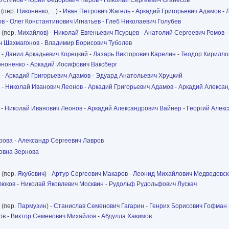
(пер.
Никоненко
, ...) -
Иван Петрович Жагель
-
Аркадий Григорьевич Адамов
-
ов
-
Олег Константинович Игнатьев
-
Глеб Николаевич Голубев
(пер.
Михайлов
) -
Николай Евгеньевич Псурцев
-
Анатолий Сергеевич Ромов
ч Шахмагонов
-
Владимир Борисович Туболев
-
Данил Аркадьевич Корецкий
-
Лазарь Викторович Карелин
-
Теодор Кирилло
ононенко
-
Аркадий Иосифович Ваксберг
-
Аркадий Григорьевич Адамов
-
Эдуард Анатольевич Хруцкий
-
Николай Иванович Леонов
-
Аркадий Григорьевич Адамов
-
Аркадий Алексан
-
Николай Иванович Леонов
-
Аркадий Александрович Вайнер
-
Георгий Алек
рова
-
Александр Сергеевич Лавров
овна Зернова
(пер.
Якубович
) -
Артур Сергеевич Макаров
-
Леонид Михайлович Медведовск
люков
-
Николай Яковлевич Москвин
-
Рудольф Рудольфович Лускач
(пер.
Пармузин
) -
Станислав Семенович Гагарин
-
Генрих Борисович Гофман
ов
-
Виктор Семенович Михайлов
-
Абдулла Хакимов