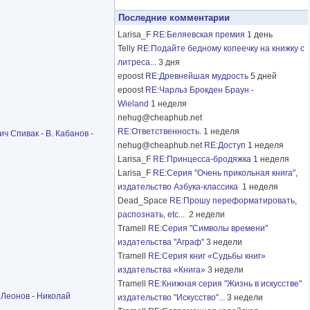
Последние комментарии
Larisa_F
RE:Беляевская премия
1 день
Telly
RE:Подайте бедному копеечку на книжку с
литреса...
3 дня
epoost
RE:Древнейшая мудрость
5 дней
epoost
RE:Чарльз Брокден Браун -
Wieland
1 неделя
nehug@cheaphub.net
RE:Ответственность.
1 неделя
ич Спивак
-
В. Кабанов
-
nehug@cheaphub.net
RE:Доступ
1 неделя
Larisa_F
RE:Принцесса-бродяжка
1 неделя
Larisa_F
RE:Серия "Очень прикольная книга",
издательство Азбука-классика
1 неделя
Dead_Space
RE:Прошу переформатировать,
распознать, etc...
2 недели
Tramell
RE:Серия "Символы времени"
издательства "Аграф"
3 недели
Tramell
RE:Серия книг «Судьбы книг»
издательства «Книга»
3 недели
Tramell
RE:Книжная серия "Жизнь в искусстве"
 Леонов
-
Николай
издательство "Искусство"...
3 недели