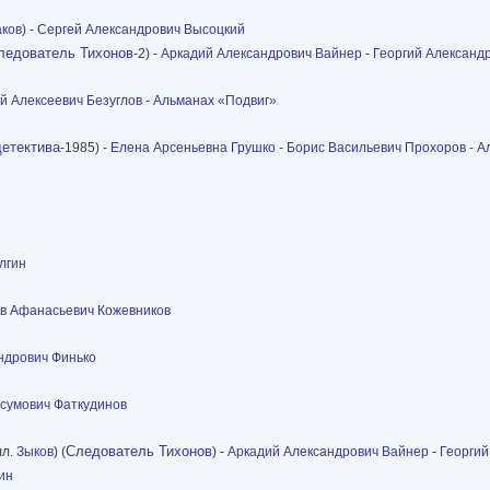
ков
) -
Сергей Александрович Высоцкий
ледователь Тихонов
-2) -
Аркадий Александрович Вайнер
-
Георгий Александ
й Алексеевич Безуглов
-
Альманах «Подвиг»
детектива
-1985) -
Елена Арсеньевна Грушко
-
Борис Васильевич Прохоров
-
А
лгин
в Афанасьевич Кожевников
ндрович Финько
сумович Фаткудинов
Следователь Тихонов
лл.
Зыков
) (
) -
Аркадий Александрович Вайнер
-
Георгий
ин