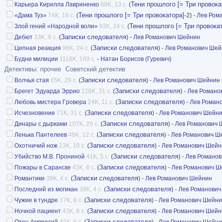
Тени прошлого [= Три провока
Карьера Кирилла Лавриненко
68K, 13 с.
(
Тени прошлого [= Три провокатора]
«Дама Туз»
74K, 16 с.
(
-2) -
Лев Ром
Тени прошлого [= Три провока
Злой гений «Народной воли»
93K, 24 с.
(
Записки следователя
Дебют
33K, 8 с.
(
) -
Лев Романович Шейнин
Записки следователя
Цепная реакция
96K, 24 с.
(
) -
Лев Романович Шей
Будни милиции
1118K, 169 с.
-
Натан Борисов (Гуревич)
Детективы: прочее
Советский детектив
Записки следователя
Волчья стая
65K, 29 с.
(
) -
Лев Романович Шейнин
Записки следователя
Брегет Эдуарда Эррио
128K, 31 с.
(
) -
Лев Романо
Записки следователя
Любовь мистера Гpoвера
24K, 11 с.
(
) -
Лев Роман
Записки следователя
Исчезновение
71K, 31 с.
(
) -
Лев Романович Шейн
Записки следователя
Динары с дырками
107K, 26 с.
(
) -
Лев Романович 
Записки следователя
Ленька Пантелеев
48K, 12 с.
(
) -
Лев Романович Ш
Записки следователя
Охотничий нож
23K, 10 с.
(
) -
Лев Романович Шейн
Записки следователя
Убийство М.В. Прониной
41K, 5 с.
(
) -
Лев Романо
Записки следователя
Пожары в Саранске
43K, 6 с.
(
) -
Лев Романович Ш
Записки следователя
Романтики
39K, 4 с.
(
) -
Лев Романович Шейнин
Записки следователя
Последний из могикан
39K, 4 с.
(
) -
Лев Романович
Записки следователя
Чужие в тундре
17K, 8 с.
(
) -
Лев Романович Шейн
Записки следователя
Ночной пациент
43K, 6 с.
(
) -
Лев Романович Шейн
Записки следователя
Отец Амвросий
42K, 6 с.
(
) -
Лев Романович Шейн