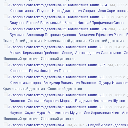
Антология советского детектива-13. Компиляция. Книги 1-14
16M, 3055 с.
Константинович Пеунов
-
Игорь Дмитриевич Скорин
-
Иван Харитонович
Антология советского детектива-10. Компиляция. Книги 1-11
18M, 3439 с.
Бодунов
-
Евгений Васильевич Чебалин
-
Николай Трофимович Сизов
Антология советского детектива-25. Компиляция. Книги 1-26
28M, 3234 с.
Булыкин
-
Александр Петрович Кулешов
-
Вениамин Ефимович Росин
-
Полицейский детектив
Криминальный детектив
Советский детектив
Антология советского детектива-9. Компиляция. Книги 1-11
13M, 2042 с.
Михаил Кириллович Гребенюк
-
Леонид Александрович Сапожников
-
Се
Шпионский детектив
Советский детектив
Антология советского детектива-8. Компиляция. Книги 1-17
15M, 2166 с.
Корнешов
-
Ефим Иосифович Гринин
Антология советского детектива-7. Компиляция. Книги 1-11
15M, 2529 с.
(
Коллектив авторов
-
Владимир Васильевич Волосков
-
Эдуард Исаакови
Криминальный детектив
Советский детектив
Антология советского детектива-6. Компиляция. Книги 1-11
13M, 1862 с.
(
Волосков
-
Соломон Маркович Марвич
-
Владимир Николаевич Шустов
-
Антология советского детектива-5. Компиляция. Книги 1-11
16M, 3364 с.
Наумов
-
Хаджи-Мурат Магометович Мугуев
-
Лев Израилевич Квин
-
Але
Шпионский детектив
Советский детектив
Антология советского детектива-4
13M, 2734 с.
-
Овидий Александрович 