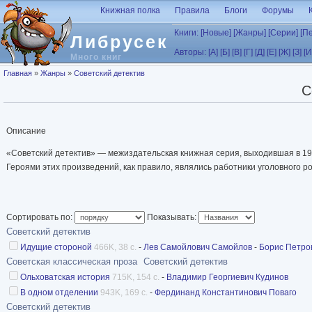
Перейти к основному содержанию
Книжная полка
Правила
Блоги
Форумы
Книги:
[Новые]
[Жанры]
[Серии]
[П
Либрусек
Авторы:
[А]
[Б]
[В]
[Г]
[Д]
[Е]
[Ж]
[З]
[И
Много книг
Вы здесь
Главная
»
Жанры
»
Советский детектив
С
Описание
«Советский детектив» — межиздательская книжная серия, выходившая в 1990
Героями этих произведений, как правило, являлись работники уголовного
Сортировать по:
Показывать:
Советский детектив
Идущие стороной
466K, 38 с.
-
Лев Самойлович Самойлов
-
Борис Петро
Советская классическая проза
Советский детектив
Ольховатская история
715K, 154 с.
-
Владимир Георгиевич Кудинов
В одном отделении
943K, 169 с.
-
Фердинанд Константинович Поваго
Советский детектив