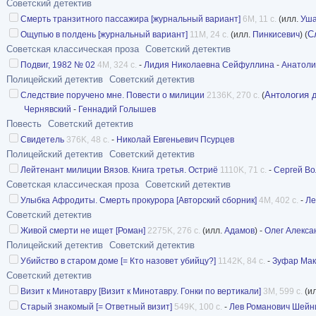
Советский детектив
Смерть транзитного пассажира [журнальный вариант]
6M, 11 с.
(илл.
Уша
С
Ощупью в полдень [журнальный вариант]
11M, 24 с.
(илл.
Пинкисевич
) (
Советская классическая проза
Советский детектив
Подвиг, 1982 № 02
4M, 324 с.
-
Лидия Николаевна Сейфуллина
-
Анатоли
Полицейский детектив
Советский детектив
Антология 
Следствие поручено мне. Повести о милиции
2136K, 270 с.
(
Чернявский
-
Геннадий Голышев
Повесть
Советский детектив
Свидетель
376K, 48 с.
-
Николай Евгеньевич Псурцев
Полицейский детектив
Советский детектив
Лейтенант милиции Вязов. Книга третья. Остриё
1110K, 71 с.
-
Сергей Во
Советская классическая проза
Советский детектив
Улыбка Афродиты. Смерть прокурора [Авторский сборник]
4M, 402 с.
-
Ле
Советский детектив
Живой смерти не ищет [Роман]
2275K, 276 с.
(илл.
Адамов
) -
Олег Алекса
Полицейский детектив
Советский детектив
Убийство в старом доме [= Кто назовет убийцу?]
1142K, 84 с.
-
Зуфар Мак
Советский детектив
Визит к Минотавру [Визит к Минотавру. Гонки по вертикали]
3M, 599 с.
(и
Старый знакомый [= Ответный визит]
549K, 100 с.
-
Лев Романович Шейн