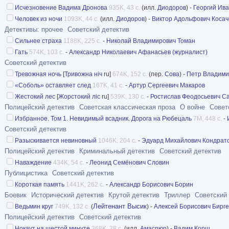
Исчезновение Вадима Дронова
935K, 43 с.
(илл.
Диодоров
) -
Георгий Ив
Человек из ночи
1093K, 44 с.
(илл.
Диодоров
) -
Виктор Адольфович Косач
Детективы: прочее
Советский детектив
Сильнее страха
1188K, 225 с.
-
Николай Владимирович Томан
Гать
574K, 103 с.
-
Александр Николаевич Афанасьев (журналист)
Советский детектив
Тревожная ночь
[
Тривожна ніч
ru]
674K, 152 с.
(пер.
Сова
) -
Петр Владими
«Соболь» оставляет след
167K, 41 с.
-
Артур Сергеевич Макаров
Жестокий лес
[
Жорстокий ліс
ru]
539K, 130 с.
-
Ростислав Феодосьевич С
Полицейский детектив
Советская классическая проза
О войне
Совет
Избранное. Том 1. Невидимый всадник. Дорога на Рюбецаль
7M, 448 с.
-
Советский детектив
Разыскивается невиновный
1046K, 204 с.
-
Эдуард Михайлович Кондрат
Полицейский детектив
Криминальный детектив
Советский детектив
Наваждение
434K, 54 с.
-
Леонид Семёнович Словин
Публицистика
Советский детектив
Короткая память
1441K, 262 с.
-
Александр Борисович Борин
Боевик
Исторический детектив
Крутой детектив
Триллер
Советский
Лейтенант Высик
Ведьмин круг
749K, 132 с.
(
) -
Алексей Борисович Бирг
Полицейский детектив
Советский детектив
Нокаут на шестой минуте
368K, 28 с.
(илл.
Амаспюр
) -
Вадим Корш