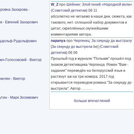
W_Z
про
Шейнин
:
Злой гений «Народной воли»
ровна Захарова
-
(
Советский детектив
) 08 11
абсолютно не читаемо в наши дни. сюжета, как
ов
-
Евгений Захарович
такового, нет. сплошной набор документов и
цитат, скреплённых скучнейшими
комментариями автора.
napanya
про
Чергинец
:
За секунду да выстралу
удольф Рудольфович
[
За секунду до выстрела
be] (
Советский
детектив
) 06 06
Прошлый год в журнале "Полымя" прошёл под
ич Голосовский
-
Виктор
знаком детективщика Чергинца. Роман "Вам -
задание" переведён на белорусский язык и
растянут аж на три номера. 2017 год
екелян
-
Виктор
открывается переводом романа "За секунду до
выстрела". Автор
………
утин
-
Марк Зосимович
больше впечатлений