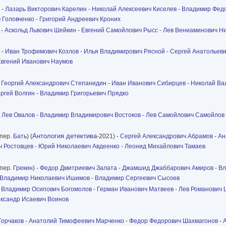
-
Лазарь Викторович Карелин
-
Николай Алексеевич Киселев
-
Владимир Федо
 Головченко
-
Григорий Андреевич Кроних
-
Аскольд Львович Шейкин
-
Евгений Самойлович Рысс
-
Лев Вениаминович Н
-
Иван Трофимович Козлов
-
Илья Владимирович Рясной
-
Сергей Анатольеви
Евгений Иванович Наумов
-
Георгий Александрович Степанидин
-
Иван Иванович Сибирцев
-
Николай Ва
ргей Волгин
-
Владимир Григорьевич Прядко
-
Лев Овалов
-
Владимир Владимирович Востоков
-
Лев Самойлович Самойлов
Антология детектива
пер.
Бать
) (
-2021) -
Сергей Александрович Абрамов
-
Ан
ч Ростовцев
-
Юрий Николаевич Авдеенко
-
Леонид Михайлович Тамаев
пер.
Грекин
) -
Федор Дмитриевич Залата
-
Джамшид Джаббарович Амиров
-
Вл
Владимир Николаевич Ишимов
-
Владимир Сергеевич Сысоев
-
Владимир Осипович Богомолов
-
Герман Иванович Матвеев
-
Лев Романович
ксандр Исаевич Воинов
Горчаков
-
Анатолий Тимофеевич Марченко
-
Федор Федорович Шахмагонов
-