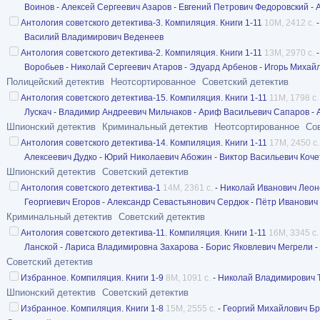
Воинов
-
Алексей Сергеевич Азаров
-
Евгений Петрович Федоровский
-
Антология советского детектива-3. Компиляция. Книги 1-11
10M, 2412 с.
Василий Владимирович Веденеев
Антология советского детектива-2. Компиляция. Книги 1-11
13M, 2970 с.
Воробьев
-
Николай Сергеевич Атаров
-
Эдуард Арбенов
-
Игорь Михай
Полицейский детектив
Неотсортированное
Советский детектив
Антология советского детектива-15. Компиляция. Книги 1-11
11M, 1798 с.
Лускач
-
Владимир Андреевич Мильчаков
-
Ариф Васильевич Сапаров
-
Шпионский детектив
Криминальный детектив
Неотсортированное
Со
Антология советского детектива-14. Компиляция. Книги 1-11
17M, 2450 с.
Алексеевич Дудко
-
Юрий Николаевич Абожин
-
Виктор Васильевич Коче
Шпионский детектив
Советский детектив
Антология советского детектива-1
14M, 2361 с.
-
Николай Иванович Леон
Георгиевич Егоров
-
Александр Севастьянович Сердюк
-
Пётр Иванович
Криминальный детектив
Советский детектив
Антология советского детектива-11. Компиляция. Книги 1-11
16M, 3345 с.
Ланской
-
Лариса Владимировна Захарова
-
Борис Яковлевич Мегрели
-
Советский детектив
Избранное. Компиляция. Книги 1-9
8M, 1091 с.
-
Николай Владимирович 
Шпионский детектив
Советский детектив
Избранное. Компиляция. Книги 1-8
15M, 2555 с.
-
Георгий Михайлович Б