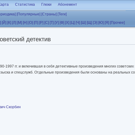
Карта
Статистика
Глюки
Абонемент
ериодика]
[Популярные]
[Страны]
[Теги]
]
[Й]
[К]
[Л]
[М]
[Н]
[О]
[П]
[Р]
[С]
[Т]
[У]
[Ф]
[Х]
[Ц]
[Ч]
[Ш]
[Щ]
[Э]
[Ю]
[Я]
[Прочее]
оветский детектив
-1997 гг. и включившая в себя детективные произведения многих советских 
 розыска и спецслужб. Отдельные произведения были основаны на реальных с
вич Скорбин