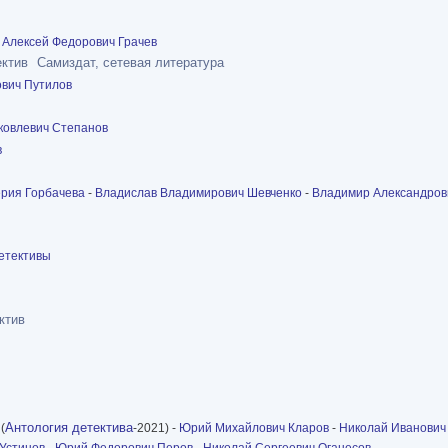
-
Алексей Федорович Грачев
ектив
Самиздат, сетевая литература
ович Путилов
ковлевич Степанов
в
рия Горбачева
-
Владислав Владимирович Шевченко
-
Владимир Александров
Детективы
ктив
Антология детектива
(
-2021) -
Юрий Михайлович Кларов
-
Николай Иванович
 Устинов
-
Юрий Федорович Перов
-
Николай Сергеевич Оганесов