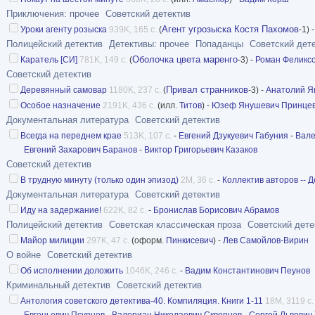
Приключения: прочее
Советский детектив
Агент угрозыска Костя Пахомов
Уроки агенту розыска
939K, 165 с.
(
-1) 
Полицейский детектив
Детективы: прочее
Попаданцы
Советский дет
Оболочка цвета маренго
Каратель [СИ]
781K, 149 с.
(
-3) -
Роман Феликс
Советский детектив
Привал странников
Деревянный самовар
1180K, 237 с.
(
-3) -
Анатолий Я
Особое назначение
2191K, 436 с.
(илл.
Титов
) -
Юзеф Янушевич Принце
Документальная литература
Советский детектив
Всегда на переднем крае
513K, 107 с.
-
Евгений Дзукуевич Габуния
-
Вале
Евгений Захарович Баранов
-
Виктор Григорьевич Казаков
Советский детектив
В трудную минуту (только один эпизод)
2M, 36 с.
-
Коллектив авторов -- 
Документальная литература
Советский детектив
Иду на задержание!
622K, 82 с.
-
Бронислав Борисович Абрамов
Полицейский детектив
Советская классическая проза
Советский дете
Майор милиции
297K, 47 с.
(оформ.
Пинкисевич
) -
Лев Самойлов-Вирин
О войне
Советский детектив
Об исполнении доложить
1046K, 246 с.
-
Вадим Константинович Пеунов
Криминальный детектив
Советский детектив
Антология советского детектива-40. Компиляция. Книги 1-11
18M, 3119 с.
Евгеньевич Псурцев
-
Валериан Николаевич Скворцов
-
Сергей Львович