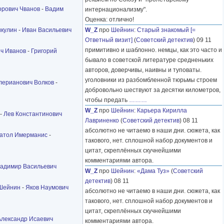
рович Чванов
-
Вадим
интернационализму".
Оценка: отлично!
икулин
-
Иван Васильевич
W_Z
про
Шейнин
:
Старый знакомый [=
Ответный визит]
(
Советский детектив
) 09 11
примитивно и шаблонно. немцы, как это часто и
ч Иванов
-
Григорий
бывало в советской литературе средненьких
авторов, доверчивы, наивны и туповаты.
уголовники из разбомбленной тюрьмы строем
лерианович Волков
-
добровольно шествуют за десятки километров,
чтобы предать
………
W_Z
про
Шейнин
:
Карьера Кирилла
-
Лев Константинович
Лавриненко
(
Советский детектив
) 08 11
абсолютно не читаемо в наши дни. сюжета, как
атол Имерманис
-
такового, нет. сплошной набор документов и
цитат, скреплённых скучнейшими
комментариями автора.
адимир Васильевич
W_Z
про
Шейнин
:
«Дама Туз»
(
Советский
детектив
) 08 11
 Шейнин
-
Яков Наумович
абсолютно не читаемо в наши дни. сюжета, как
такового, нет. сплошной набор документов и
цитат, скреплённых скучнейшими
Александр Исаевич
комментариями автора.