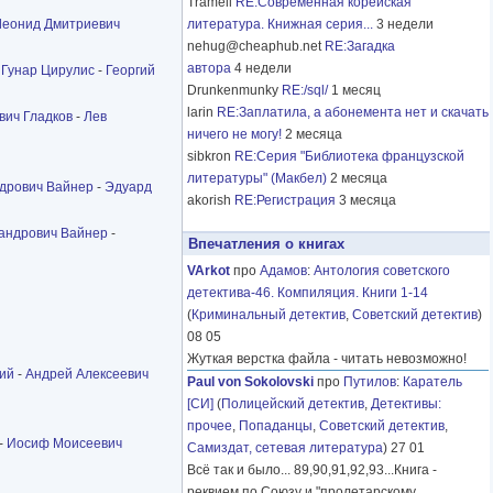
Tramell
RE:Современная корейская
Леонид Дмитриевич
литература. Книжная серия...
3 недели
nehug@cheaphub.net
RE:Загадка
автора
4 недели
-
Гунар Цирулис
-
Георгий
Drunkenmunky
RE:/sql/
1 месяц
larin
RE:Заплатила, а абонемента нет и скачать
вич Гладков
-
Лев
ничего не могу!
2 месяца
sibkron
RE:Серия "Библиотека французской
литературы" (Макбел)
2 месяца
дрович Вайнер
-
Эдуард
akorish
RE:Регистрация
3 месяца
сандрович Вайнер
-
Впечатления о книгах
VArkot
про
Адамов
:
Антология советского
детектива-46. Компиляция. Книги 1-14
(
Криминальный детектив
,
Советский детектив
)
08 05
Жуткая верстка файла - читать невозможно!
ий
-
Андрей Алексеевич
Paul von Sokolovski
про
Путилов
:
Каратель
[СИ]
(
Полицейский детектив
,
Детективы:
прочее
,
Попаданцы
,
Советский детектив
,
-
Иосиф Моисеевич
Самиздат, сетевая литература
) 27 01
Всё так и было... 89,90,91,92,93...Книга -
реквием по Союзу и "пролетарскому