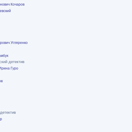
анович Кочаров
евский
рович Угляренко
амбук
ский детектив
Ирина Гуро
ов
 детектив
ер