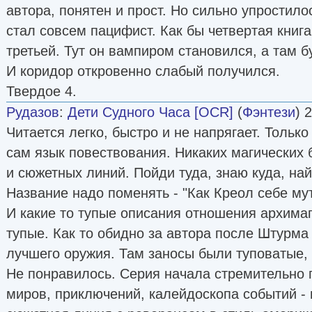
автора, понятен и прост. Но сильно упростилос
стал совсем пацифист. Как бы четвертая книг
третьей. Тут он вампиром становился, а там б
И коридор откровенно слабый получился.
Твердое 4.
Рудазов
:
Дети Судного Часа [OCR]
(
Фэнтези
) 
Читается легко, быстро и не напрягает. Тольк
сам язык повествования. Никаких магических 
и сюжетных линий. Пойди туда, знаю куда, най
Название надо поменять - "Как Креол себе му
И какие то тупые описания отношения архимаг
тупые. Как то обидно за автора после Штурма
лучшего оружия. Там заносы были туповатые, 
Не понравилось. Серия начала стремительно 
миров, приключений, калейдоскопа событий - 