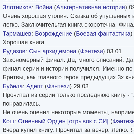
Злотников
:
Война
(
Альтернативная история
) 0
Очень хорошая утопия. Сказка об упущенных 
легко. Заключительгая книга скоротечна. Фина
Тармашев
:
Возрождение
(
Боевая фантастика
)
Хорошая книга
Рудазов
:
Сын архидемона
(
Фэнтези
) 03 01
Закономерный финал. Да, много описаний. Да
финал серии и истории получился. Именно по
Бритвы, как главного героя предыдущих 3х кни
Бубела
:
Адепт
(
Фэнтези
) 29 03
Прочитал из серии только последнюю книгу - "
понравилась.
Не очень оценил некоторые моменты, наприме
Кош
:
Огненный Орден [отрывок с СИ]
(
Фэнтез
Вчера купил книгу. Прочитал за вечер. Легко. Я