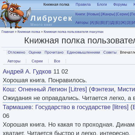
Перейти к основному содержанию
Книжная полка
Правила
Блоги
Форумы
Книги:
[Новые]
[Жанры]
[Серии]
[П
Либрусек
Авторы:
[А]
[Б]
[В]
[Г]
[Д]
[Е]
[Ж]
[З]
[И
Много книг
Вы здесь
Главная
»
Книжная полка
»
Книжная полка пользователя maxymax
Книжная полка пользоват
Главные вкладки
Отложено
Оценки
Прочитано
Единомышленники
Советы
Впечатл
Вторичные вкладки
Авторы
Серии
Все
Андрей А. Гудков
11 02
Хорошая книга. Понравилось.
Кош
:
Огненный Легион [Litres]
(
Фэнтези
,
Мисти
Ожидания не оправдались. Читается легко, а 
Тармашев
:
Государство в государстве [litres]
(
06
Хорошая книга. Но какая то проходная. Динам
хватает. Читается быстро и легко, интересно.