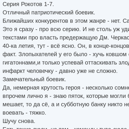
Серия Рокотов 1-7.
Отличный патриотический боевик.
Ближайших конкурентов в этом жанре - нет. С
Это я сразу - про всю серию. И не столь уж уд
текстами про власть предержащую Дм. Черка
40-ка летия, тут - всё ясно. Он, в конце-концов
факт. Злопыхателей у его было - хучь ковшом 
гигатоннами,и только успевай оттаскивать зло
инфаркт человечку - давно уже не сложно.
Замечательный боевик.
Да, немерная крутость героя - несколько сомне
впрочем лично я - знаю пяток, которые могли б
мешает, то да сё, а и субботную банку никто н
воевать - тяжко.
Шучу снова.