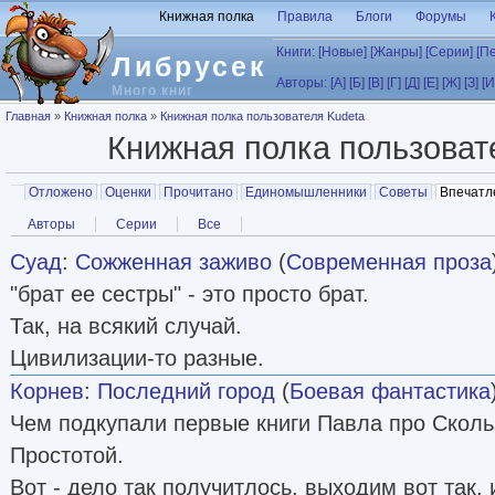
Перейти к основному содержанию
Книжная полка
Правила
Блоги
Форумы
Книги:
[Новые]
[Жанры]
[Серии]
[П
Либрусек
Авторы:
[А]
[Б]
[В]
[Г]
[Д]
[Е]
[Ж]
[З]
[И
Много книг
Вы здесь
Главная
»
Книжная полка
»
Книжная полка пользователя Kudeta
Книжная полка пользова
Главные вкладки
Отложено
Оценки
Прочитано
Единомышленники
Советы
Впечатл
Вторичные вкладки
Авторы
Серии
Все
Суад
:
Сожженная заживо
(
Современная проза
"брат ее сестры" - это просто брат.
Так, на всякий случай.
Цивилизации-то разные.
Корнев
:
Последний город
(
Боевая фантастика
Чем подкупали первые книги Павла про Сколь
Простотой.
Вот - дело так получитлось, выходим вот так,