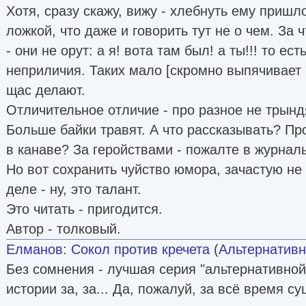
Хотя, сразу скажу, вижу - хлебнуть ему пришл
ложкой, что даже и говорить тут не о чем. За 
- они не орут: а я! вота там был! а ты!!! то ес
неприличия. Таких мало [скромно выпячивает - я
щас делают.
Отличительное отличие - про разное не трындя
Больше байки травят. А что рассказывать? Пр
в канаве? За геройствами - пожалте в журнал
Но вот сохранить чуйство юмора, зачастую не 
деле - ну, это талант.
Это читать - пригодится.
Автор - толковый.
Елманов
:
Сокол против кречета
(
Альтернативн
Без сомнения - лучшая серия "альтернативной
истории за, за... Да, пожалуй, за всё время с