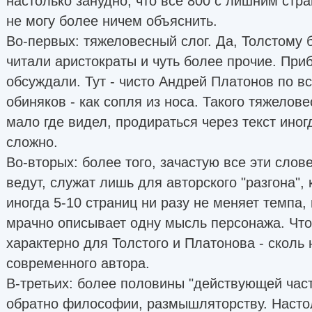
настолько занудно, что все 800 с лишним стр
не могу более ничем объяснить.
Во-первых: тяжеловесный слог. Да, Толстому 
читали аристократы и чуть более прочие. Пр
обсуждали. Тут - чисто Андрей Платонов по вс
обиняков - как сопля из носа. Такого тяжелов
мало где видел, продираться через текст иног
сложно.
Во-вторых: более того, зачастую все эти слове
ведут, служат лишь для авторского "разгона",
иногда 5-10 страниц ни разу не меняет темпа, 
мрачно описывает одну мысль персонажа. Что,
характерно для Толстого и Платонова - сколь 
современного автора.
В-третьих: более половины "действующей част
обратно философии, размышляторству. Насто