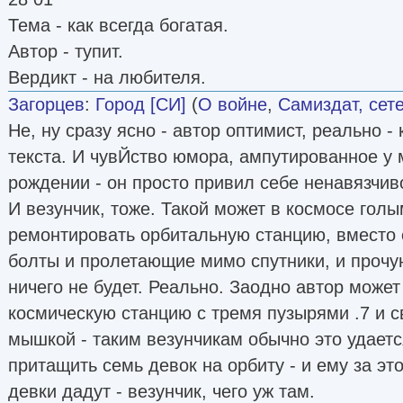
Тема - как всегда богатая.
Автор - тупит.
Вердикт - на любителя.
Загорцев
:
Город [СИ]
(
О войне
,
Самиздат, сет
Не, ну сразу ясно - автор оптимист, реально -
текста. И чувЙство юмора, ампутированное у 
рождении - он просто привил себе ненавязчиво
И везунчик, тоже. Такой может в космосе гол
ремонтировать орбитальную станцию, вместо о
болты и пролетающие мимо спутники, и прочу
ничего не будет. Реально. Заодно автор может
космическую станцию с тремя пузырями .7 и 
мышкой - таким везунчикам обычно это удаетс
притащить семь девок на орбиту - и ему за это
девки дадут - везунчик, чего уж там.