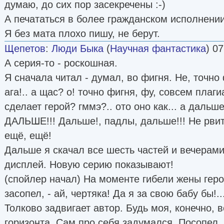
думаю, до сих пор засекречены :-)
А печататься в более гражданском исполнении
Я без мата плохо пишу, не берут.
Щепетов
:
Люди Быка
(
Научная фантастика
) 07
А серия-то - роскошная.
Я сначала читал - думал, во фигня. Не, точно 
ага!.. а щас? о! точно фигня, фу, совсем плагиа
сделает герой? гммэ?.. ото оно как... а дальш
ДАЛЬШЕ!!! Дальше!, падлы, дальше!!! Не рвит
ещё, ещё!
Дальше я скачал все шесть частей и вечерам
дисплей. Новую серию показывают!
(спойлер начал) На моменте гибели жены геро
засопел, - ай, чертяка! Да я за свою бабу бы!..
Толково задвигает автор. Будь моя, конечно, 
горизонта. Сам про себя задумался. Посопел. 