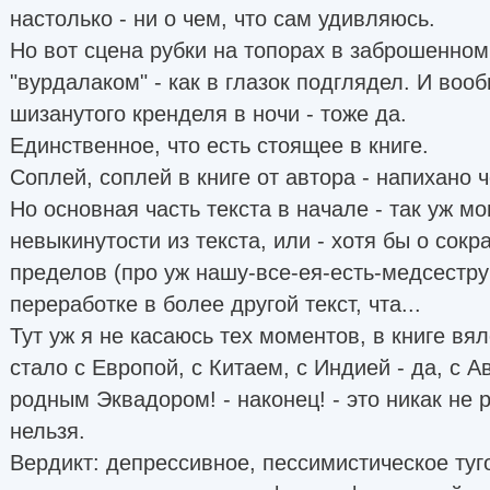
настолько - ни о чем, что сам удивляюсь.
Но вот сцена рубки на топорах в заброшенном
"вурдалаком" - как в глазок подглядел. И во
шизанутого кренделя в ночи - тоже да.
Единственное, что есть стоящее в книге.
Соплей, соплей в книге от автора - напихано 
Но основная часть текста в начале - так уж м
невыкинутости из текста, или - хотя бы о сок
пределов (про уж нашу-все-ея-есть-медсестру -
переработке в более другой текст, чта...
Тут уж я не касаюсь тех моментов, в книге вя
стало с Европой, с Китаем, с Индией - да, с А
родным Эквадором! - наконец! - это никак не 
нельзя.
Вердикт: депрессивное, пессимистическое туг