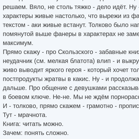
решаем. Вяло, не столь тяжко - дело идёт. Ну 
характеры живые настолько, что вырежи из ф
текстом - аки живые встанут. Толково было на
помянутой выше фанеры в характерах не замеч
максимум.
Прямо скажу - про Скользского - забавные кни
неудачник (см. мелкая блатота) влип - и выкр
живо выводит яркого героя - который хочет то
постпродукты жратвы в какис. Ну - и продолжа
дальше. Про общение с девушками рассказыва
в боевом ключе. Не-не. Мы не ждём порнорас
И - толково, прямо скажем - грамотно - пропи
Тут - мрачнота.
Книга: читать можно.
Зачем: понять сложно.