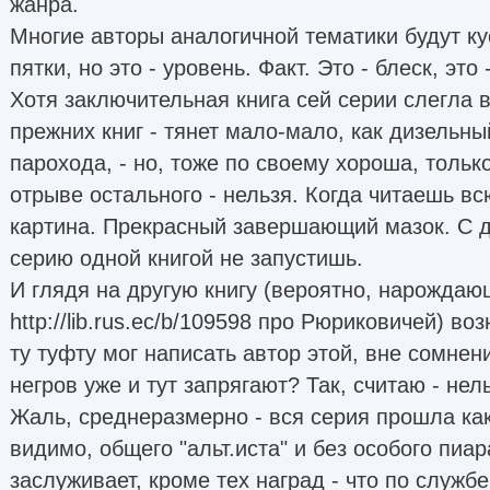
жанра.
Многие авторы аналогичной тематики будут ку
пятки, но это - уровень. Факт. Это - блеск, это
Хотя заключительная книга сей серии слегла в
прежних книг - тянет мало-мало, как дизельн
парохода, - но, тоже по своему хороша, только
отрыве остального - нельзя. Когда читаешь вс
картина. Прекрасный завершающий мазок. С д
серию одной книгой не запустишь.
И глядя на другую книгу (вероятно, нарождаю
http://lib.rus.ec/b/109598 про Рюриковичей) во
ту туфту мог написать автор этой, вне сомнен
негров уже и тут запрягают? Так, считаю - нел
Жаль, среднеразмерно - вся серия прошла как
видимо, общего "альт.иста" и без особого пиар
заслуживает, кроме тех наград - что по службе