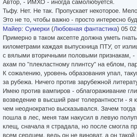
Автор, - ИМХО - иногда самолюбуется.
Тьфу. Нет. Не так. Пропускает некоторое. Мел
Это не то, чтобы важно - просто интересно буд
Майер
:
Сумерки
(
Любовная фантастика
) 05 02
Примерно в таком аксепте должна уметь гнать
километрами каждая выпускница ПТУ, от изли
с вялыми вторичными половыми признакам, - 
ахам по "плекластному плинтсу" на еблом, па
К сожалению, уровень образования упал, таку
за рубежа. Ничего против зарубежной литерат
Имею против вампиров - облагораживание глис
возведение в высший ранг толерантности - я к
чем неоднократно высказывался. Зачем тогда н
пошла в лес, меня там накусил в левую пол
клещ, сначала я страдала, но после смогла п
всем сердцем, ведь он не виноват, а он такой 