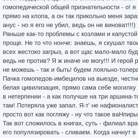
гомопедической общей признательности - о! я
прямо на клопа, а он так прикольно меня зара
анус - но я его не убил, ведь он не виноват!!!)
Раньше как-то проблемы с козлами и капустой
проще. Не то что нонче: знаешь, я скушал тво
всех жестоко загрыз, а вот щас мало-мало буд
ведь не против? Я ж иначе не могу!!! И герой р
не можешь - так и быть! будем лояльно-толер
Пачка гомопедов-имбецилов на выезде, честно
белая цивилизация, прямо сама себе могилку 
в нетерпении - а как получше на три аршина-т
там! Потеряла уже запал. Я-т' не нафионалист
просто вот как погляжу - ну что такое ваНпи
Так вот сложилось в книгах, суть - филиал вра
его популязировать - сливаем. Когда начнут 