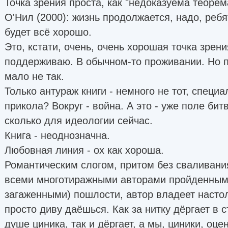
Точка зрения проста, как "недоказуема теоре
О'Нил (2000): жизнь продолжается, надо, ребят
будет всё хорошо.
Это, кстати, очень, очень хорошая точка зрени
поддерживаю. В обычном-то проживании. Но пр
мало не так.
Только антураж книги - немного не тот, специ
прикола? Вокруг - война. А это - уже поле бит
сколько для идеологии сейчас.
Книга - неоднозначна.
Любовная линия - ох как хороша.
Романтическим слогом, притом без сваливани
всеми многотиражными авторами пройденными,
загаженными) пошлости, автор владеет настол
просто диву даёшься. Как за нитку дёргает в 
душе циника, так и дёргает, а мы, циники, оце