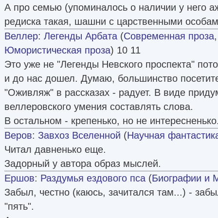
А про семью (упоминалось о наличии у него а
редиска такая, шашни с царственными особами 
Веллер
:
Легенды Арбата
(
Современная проза
Юмористическая проза
) 10 11
Это уже не "Легенды Невского проспекта" пото
и до нас дошел. Думаю, большинство посетите
"Оживляж" в рассказах - радует. В виде прид
веллеровского умения составлять слова.
В остальном - крепенько, но не интересненько
Веров
:
Завхоз Вселенной
(
Научная фантастик
Читал давненько еще.
Задорный у автора образ мыслей.
Ершов
:
Раздумья ездового пса
(
Биографии и 
Забыл, честно (каюсь, зачитался там...) - забы
"пять".