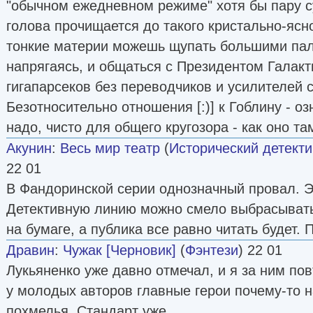
"обычном ежедневном режиме" хотя бы пару су
голова прочищается до такого кристально-ясно
тонкие материи можешь щупать большими паль
напрягаясь, и общаться с Президентом Галакт
гигапарсеков без переводчиков и усилителей с
Безотносительно отношения [:)] к Гоблину - о
надо, чисто для общего кругозора - как оно т
Акунин
:
Весь мир театр
(
Исторический детекти
22 01
В Фандоринской серии однозначный провал. 
Детективную линию можно смело выбрасывать 
на бумаге, а публика все равно читать будет. 
Дравин
:
Чужак [Черновик]
(
Фэнтези
) 22 01
Лукьяненко уже давно отмечал, и я за ним по
у молодых авторов главные герои почему-то 
похмелья. Стандарт уже.