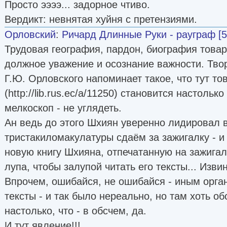
Просто ээээ... задорное чтиво.
Вердикт: невнятая хуйня с претензиями.
Орловский
:
Ричард Длинные Руки - рауграф [5
Трудовая география, пардон, биография това
должное уважение и осознание важности. Тво
Г.Ю. Орловского напоминает такое, что тут т
(http://lib.rus.ec/a/11250) становится настольк
мелкоскоп - не углядеть.
Ан ведь до этого Шхиян уверенно лидировал в
тристакиломакулатуры сдаём за зажигалку - 
новую книгу Шхияна, отпечатанную на зажигал
лупа, чтобы залупой читать его тексты... Изв
Впрочем, ошибайся, не ошибайся - иным орган
тексты - и так было нереально, но там хоть о
настолько, что - в обсчем, да.
И тут явление!!!