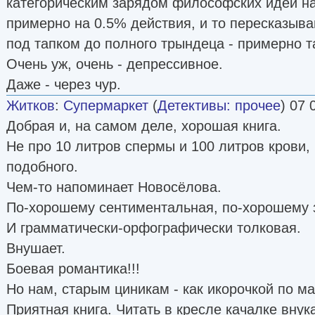
категорическим зарядом философских идей на
примерно на 0.5% действия, и то пересказыв
под тапком до полного трындеца - примерно т
Очень уж, очень - депрессивное.
Даже - через чур.
Житков
:
Супермаркет
(
Детективы: прочее
) 07 
Добрая и, на самом деле, хорошая книга.
Не про 10 литров спермы и 100 литров крови, 
подобного.
Чем-то напоминает Новосёлова.
По-хорошему сентиментальная, по-хорошему 
И грамматически-орфографически толковая.
Внушает.
Боевая романтика!!!
Но нам, старым циникам - как икорочкой по м
Приятная книга. Читать в кресле качалке вну