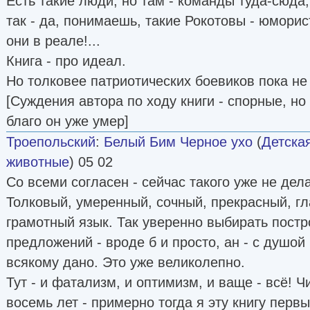
Есть такие люди, но там - команды туда-сюда, 
так - да, понимаешь, такие Рокотовы - юморис
они в реале!...
Книга - про идеал.
Но толковее патриотических боевиков пока не
[Суждения автора по ходу книги - спорные, но 
благо он уже умер]
Троепольский
:
Белый Бим Черное ухо
(
Детска
животные
) 05 02
Со всеми согласен - сейчас такого уже не дел
Толковый, умеренный, сочный, прекрасный, гл
грамотный язык. Так уверенно выбирать постр
предложений - вроде б и просто, ан - с душой
всякому дано. Это уже великолепно.
Тут - и фатализм, и оптимизм, и ваще - всё! Ч
восемь лет - примерно тогда я эту книгу первы