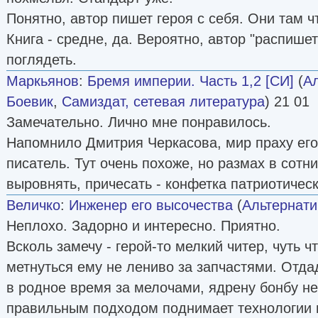
Понятно, автор пишет героя с себя. Они там чт
Книга - средне, да. Вероятно, автор "распише
поглядеть.
Маркьянов
:
Бремя империи. Часть 1,2 [СИ]
(
Ал
Боевик
,
Самиздат, сетевая литература
) 21 01
Замечательно. Лично мне понравилось.
Напомнило Дмитрия Черкасова, мир праху его
писатель. Тут очень похоже, но размах в сотн
выровнять, причесать - конфетка патриотическ
Величко
:
Инженер его высочества
(
Альтернати
Неплохо. Задорно и интересно. Приятно.
Всколь замечу - герой-то мелкий читер, чуть ч
метнуться ему не лениво за запчастями. Отда
в родное время за мелочами, ядрену бонбу не
правильным подходом поднимает технологии 