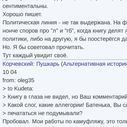
сентиментальны.
Хорошо пишет.
Политическая линия - не так выдержана. На 
нонче споров про "л" и "гб", когда книгу делят
политики, либо на другую, я бы поостерёгся да
Но. Я бы советовал прочитать.
Тут каждый увидит своё.
Корчевский
:
Пушкарь
(
Альтернативная истори
10 04
from: oleg35
> to Kudeta:
> Книгу в глаза не видел, но Ваш комментарий
> Какой слог, какие аллегории! Батенька, Вы с
> печататься не подумывали?
Пробовал. Мои работы по камуфляжу, это толь