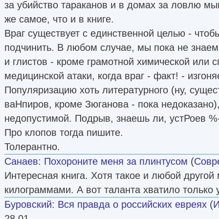
за убийство тараканов и в домах за ловлю мыш
же самое, что и в книге.
Враг существует с единственной целью - чтоб
подчинить. В любом случае, мы пока не знаем
и глистов - кроме грамотной химической или 
медицинской атаки, когда враг - факт! - изгон
Популяризацию хоть литературного (ну, сущес
ваНпиров, кроме Зюганова - пока недоказано),
недопустимой. Подрыв, знаешь ли, устРоев %
Про клопов тогда пишите.
Толерантно.
Санаев
:
Похороните меня за плинтусом
(
Совр
Интересная книга. Хотя такое и любой другой 
килограммами. А вот таланта хватило только 
Буровский
:
Вся правда о российских евреях
(
И
28 01