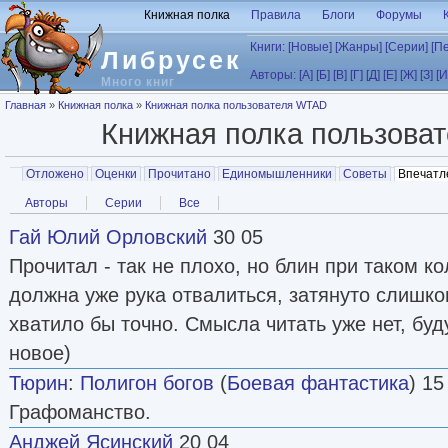
Перейти к основному содержанию
Книжная полка
Правила
Блоги
Форумы
Книги:
[Новые]
[Жанры]
[Серии]
[П
Либрусек
Авторы:
[А]
[Б]
[В]
[Г]
[Д]
[Е]
[Ж]
[З]
[И
Много книг
Вы здесь
Главная
»
Книжная полка
»
Книжная полка пользователя WTAD
Книжная полка пользова
Главные вкладки
Отложено
Оценки
Прочитано
Единомышленники
Советы
Впечатл
Вторичные вкладки
Авторы
Серии
Все
Гай Юлий Орловский
30 05
Прочитал - так не плохо, но блин при таком ко
должна уже рука отвалиться, затянуто слишком
хватило бы точно. Смысла читать уже нет, буд
новое)
Тюрин
:
Полигон богов
(
Боевая фантастика
) 15
Графоманство.
Анджей Ясинский
20 04