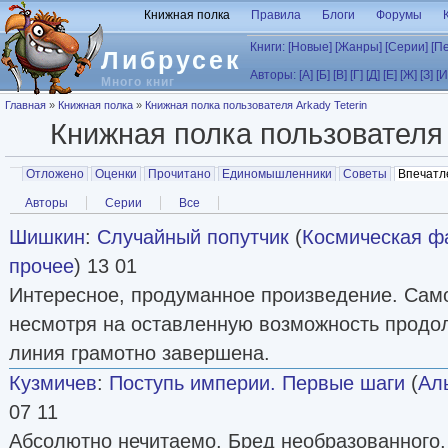
Перейти к основному содержанию
Книжная полка
Правила
Блоги
Форумы
Книги:
[Новые]
[Жанры]
[Серии]
[П
Либрусек
Авторы:
[А]
[Б]
[В]
[Г]
[Д]
[Е]
[Ж]
[З]
[И
Много книг
Вы здесь
Главная
»
Книжная полка
»
Книжная полка пользователя Arkady Teterin
Книжная полка пользовател
Главные вкладки
Отложено
Оценки
Прочитано
Единомышленники
Советы
Впечатл
Вторичные вкладки
Авторы
Серии
Все
Шишкин
:
Случайный попутчик
(
Космическая ф
прочее
) 13 01
Интересное, продуманное произведение. Само
несмотря на оставленную возможность продо
линия грамотно завершена.
Кузмичев
:
Поступь империи. Первые шаги
(
Ал
07 11
Абсолютно нечитаемо. Бред необразованного,