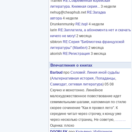
Tramell
RE:Современная корейская
литература. Книжная серия...
3 недели
nehug@cheaphub.net
RE:Загадка
автора
4 недели
Drunkenmunky
RE:/sql/
4 недели
larin
RE:Заплатила, а абонемента нет и скачать
ничего не могу!
2 месяца
sibkron
RE:Серия "Библиотека французской
литературы" (Макбел)
2 месяца
akorish
RE:Регистрация
3 месяца
Впечатления о книгах
Barbud
про
Соловей
:
Линия иной судьбы
(
Альтернативная история
,
Попаданцы
,
Самиздат, сетевая литература
) 05 08
Скучно и монотонно. Линейное
малохудожественное повествование идет
семимильными шагами, напоминая по стилю
скорее сочинение "Как я провел лето". К
середине читал через строчку, к концу уже
через несколько страниц. Не советую,
………
Оценка: плохо
DGOBLEK
про
Кальвино
:
Избранное