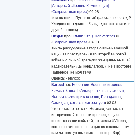
[Авторский сборник. Компиляция]
(
Современная проза
) 05 08
Компиляция...Путь в штаб (рассказ, перевод Р.
Хлодовского) должен быть, здесь же вставили
другой перевод.
Oleg68
про
Шлинк
:
Чтец
[
Der Vorleser
ru]
(
Современная проза
) 04 08
Книга- рассуждение автора о вине немецкой
нации за преступления во Второй мировой
войне и о личной трагедии женщины- бывшей
надзирательницы концлагеря. Я не в восторге.
Наверное, не моя тема.
Оценка: неплохо
Barbud
про
Воронцов
:
Военный инженер
Ермака. Книга 1
(
Альтернативная история
,
Исторические приключения
,
Попаданцы
,
Самиздат, сетевая литература
) 03 08
Что-то как-то не ахти. Не знаю, как насчет
исторической точности происходящих в
повествовании событий, но казаки XVI века,
вполне грамотно говорящие на современном
нам литературном языке - это перебор)