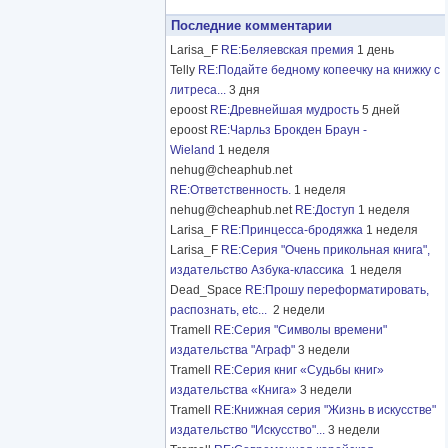
Последние комментарии
Larisa_F
RE:Беляевская премия
1 день
Telly
RE:Подайте бедному копеечку на книжку с
литреса...
3 дня
epoost
RE:Древнейшая мудрость
5 дней
epoost
RE:Чарльз Брокден Браун -
Wieland
1 неделя
nehug@cheaphub.net
RE:Ответственность.
1 неделя
nehug@cheaphub.net
RE:Доступ
1 неделя
Larisa_F
RE:Принцесса-бродяжка
1 неделя
Larisa_F
RE:Серия "Очень прикольная книга",
издательство Азбука-классика
1 неделя
Dead_Space
RE:Прошу переформатировать,
распознать, etc...
2 недели
Tramell
RE:Серия "Символы времени"
издательства "Аграф"
3 недели
Tramell
RE:Серия книг «Судьбы книг»
издательства «Книга»
3 недели
Tramell
RE:Книжная серия "Жизнь в искусстве"
издательство "Искусство"...
3 недели