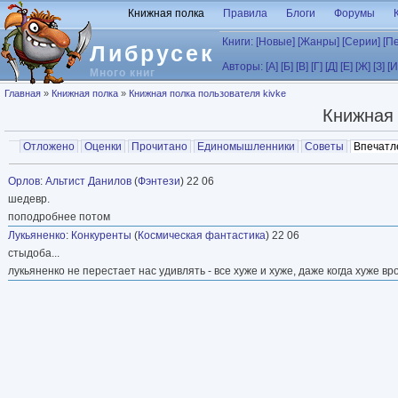
Перейти к основному содержанию
Книжная полка
Правила
Блоги
Форумы
Книги:
[Новые]
[Жанры]
[Серии]
[П
Либрусек
Авторы:
[А]
[Б]
[В]
[Г]
[Д]
[Е]
[Ж]
[З]
[И
Много книг
Вы здесь
Главная
»
Книжная полка
»
Книжная полка пользователя kivke
Книжная
Главные вкладки
Отложено
Оценки
Прочитано
Единомышленники
Советы
Впечатл
Вторичные вкладки
Орлов
:
Альтист Данилов
(
Фэнтези
) 22 06
шедевр.
поподробнее потом
Лукьяненко
:
Конкуренты
(
Космическая фантастика
) 22 06
стыдоба...
лукьяненко не перестает нас удивлять - все хуже и хуже, даже когда хуже вр