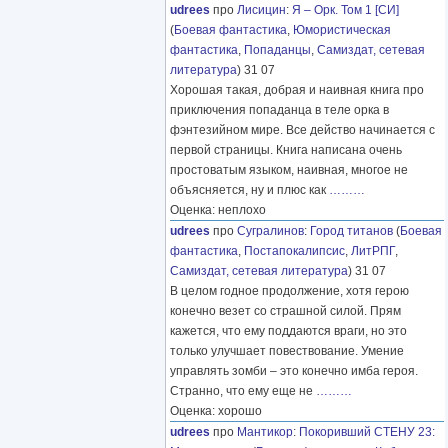
udrees
про
Лисицин
:
Я – Орк. Том 1 [СИ]
(
Боевая фантастика
,
Юмористическая
фантастика
,
Попаданцы
,
Самиздат, сетевая
литература
) 31 07
Хорошая такая, добрая и наивная книга про
приключения попаданца в теле орка в
фэнтезийном мире. Все действо начинается с
первой страницы. Книга написана очень
простоватым языком, наивная, многое не
объясняется, ну и плюс как
………
Оценка: неплохо
udrees
про
Сугралинов
:
Город титанов
(
Боевая
фантастика
,
Постапокалипсис
,
ЛитРПГ
,
Самиздат, сетевая литература
) 31 07
В целом годное продолжение, хотя герою
конечно везет со страшной силой. Прям
кажется, что ему поддаются враги, но это
только улучшает повествование. Умение
управлять зомби – это конечно имба героя.
Странно, что ему еще не
………
Оценка: хорошо
udrees
про
Мантикор
:
Покоривший СТЕНУ 23: