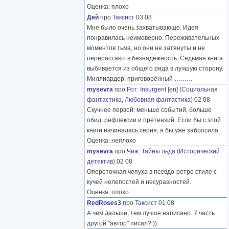
Оценка: плохо
Дей
про
Таксист
03 08
Мне было очень захватывающе. Идея
понравилась неимоверно. Переживательных
моментов тьма, но они не затянуты и не
перерастают в безнадёжность. Седьмая книга
выбивается из общего ряда в лучшую сторону.
Миллиардер, приговорённый
………
mysevra
про
Рот
:
Insurgent
[en] (
Социальная
фантастика
,
Любовная фантастика
) 02 08
Скучнее первой: меньше событий, больше
обид, рефлексии и претензий. Если бы с этой
книги начиналась серия, я бы уже забросила.
Оценка: неплохо
mysevra
про
Чиж
:
Тайны льда
(
Исторический
детектив
) 02 08
Опереточная чепуха в псевдо-ретро стиле с
кучей нелепостей и несуразностей.
Оценка: плохо
RedRoses3
про
Таксист
01 08
А чем дальше, тем лучше написано. 7 часть
другой "автор" писал? ))