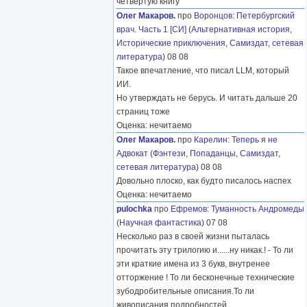
четвёртую книгу
Олег Макаров.
про
Воронцов
:
Петербургский
врач. Часть 1 [СИ]
(
Альтернативная история
,
Исторические приключения
,
Самиздат, сетевая
литература
) 08 08
Такое впечатление, что писал LLM, который
ИИ.
Но утверждать не берусь. И читать дальше 20
страниц тоже
Оценка: нечитаемо
Олег Макаров.
про
Карелин
:
Теперь я не
Адвокат
(
Фэнтези
,
Попаданцы
,
Самиздат,
сетевая литература
) 08 08
Довольно плоско, как будто писалось наспех
Оценка: нечитаемо
pulochka
про
Ефремов
:
Туманность Андромеды
(
Научная фантастика
) 07 08
Несколько раз в своей жизни пыталась
прочитать эту трилогию и......ну никак.! - То ли
эти краткие имена из 3 букв, внутренее
отторжение ! То ли бесконечные технические
зубодробительные описания.То ли
живописания подробностей
………