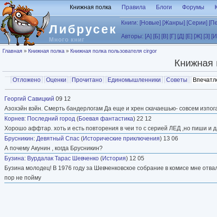
Перейти к основному содержанию
Книжная полка
Правила
Блоги
Форумы
Книги:
[Новые]
[Жанры]
[Серии]
[П
Либрусек
Авторы:
[А]
[Б]
[В]
[Г]
[Д]
[Е]
[Ж]
[З]
[И
Много книг
Вы здесь
Главная
»
Книжная полка
»
Книжная полка пользователя cirgor
Книжная 
Главные вкладки
Отложено
Оценки
Прочитано
Единомышленники
Советы
Впечатл
Вторичные вкладки
Георгий Савицкий
09 12
Азохэйн вэйн. Смерть бандерлогам Да еще и хрен скачаешью- совсем изпога
Корнев
:
Последний город
(
Боевая фантастика
) 22 12
Хорошо аффтар. хоть и есть повторения в чеи то с серией ЛЕД ,но пиши и 
Брусникин
:
Девятный Спас
(
Исторические приключения
) 13 06
А почему Акунин , когда Брусникин?
Бузина
:
Вурдалак Тарас Шевченко
(
История
) 12 05
Бузина молодец! В 1976 году за Шевченковское собрание в комисе мне отва
пор не пойму