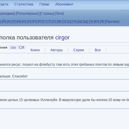
Карта
Статистика
Глюки
Абонемент
ериодика]
[Популярные]
[Страны]
[Теги]
]
[Й]
[К]
[Л]
[М]
[Н]
[О]
[П]
[Р]
[С]
[Т]
[У]
[Ф]
[Х]
[Ц]
[Ч]
[Ш]
[Щ]
[Э]
[Ю]
[Я]
[Прочее]
полка пользователя
cirgor
ения
(активная вкладка)
css
СИ
Книги
Авторы
Серии
Все
нился ресус. пошел на флибусту там хоть этих гребаных понтов по левым за
дальше. Спасибо!
лили целых 15 целковых !Аллилуйя. В макулатуре дали бы копеек 20 кому он 