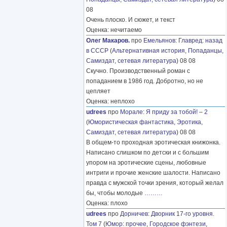
08
Очень плоско. И сюжет, и текст
Оценка: нечитаемо
Олег Макаров.
про
Емельянов
:
Главред: назад
в СССР
(
Альтернативная история
,
Попаданцы
,
Самиздат, сетевая литература
) 08 08
Скучно. Производственный роман с
попаданием в 1986 год. Добротно, но не
цепляет
Оценка: неплохо
udrees
про
Морале
:
Я приду за тобой! – 2
(
Юмористическая фантастика
,
Эротика
,
Самиздат, сетевая литература
) 08 08
В общем-то проходная эротическая книжонка.
Написано слишком по детски и с большим
упором на эротические сцены, любовные
интриги и прочие женские шалости. Написано
правда с мужской точки зрения, который желал
бы, чтобы молодые
………
Оценка: плохо
udrees
про
Дорничев
:
Дворник 17-го уровня.
Том 7
(
Юмор: прочее
,
Городское фэнтези
,