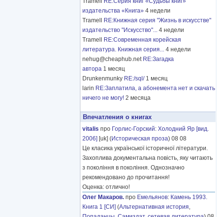
Tramell
RE:Серия книг «Судьбы книг»
издательства «Книга»
4 недели
Tramell
RE:Книжная серия "Жизнь в искусстве"
издательство "Искусство"...
4 недели
Tramell
RE:Современная корейская
литература. Книжная серия...
4 недели
nehug@cheaphub.net
RE:Загадка
автора
1 месяц
Drunkenmunky
RE:/sql/
1 месяц
larin
RE:Заплатила, а абонемента нет и скачать
ничего не могу!
2 месяца
Впечатления о книгах
vitalis
про
Горлис-Горский
:
Холодний Яр [вид.
2006]
[uk] (
Историческая проза
) 08 08
Це класика української історичної літератури.
Захоплива документальна повість, яку читають
з покоління в покоління. Однозначно
рекомендовано до прочитання!
Оценка: отлично!
Олег Макаров.
про
Емельянов
:
Камень 1993.
Книга 1 [СИ]
(
Альтернативная история
,
Попаданцы
,
Самиздат, сетевая литература
) 08