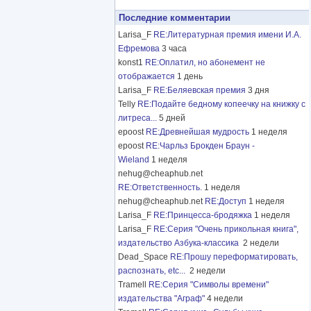
Последние комментарии
Larisa_F
RE:Литературная премия имени И.А.
Ефремова
3 часа
konst1
RE:Оплатил, но абонемент не
отображается
1 день
Larisa_F
RE:Беляевская премия
3 дня
Telly
RE:Подайте бедному копеечку на книжку с
литреса...
5 дней
epoost
RE:Древнейшая мудрость
1 неделя
epoost
RE:Чарльз Брокден Браун -
Wieland
1 неделя
nehug@cheaphub.net
RE:Ответственность.
1 неделя
nehug@cheaphub.net
RE:Доступ
1 неделя
Larisa_F
RE:Принцесса-бродяжка
1 неделя
Larisa_F
RE:Серия "Очень прикольная книга",
издательство Азбука-классика
2 недели
Dead_Space
RE:Прошу переформатировать,
распознать, etc...
2 недели
Tramell
RE:Серия "Символы времени"
издательства "Аграф"
4 недели