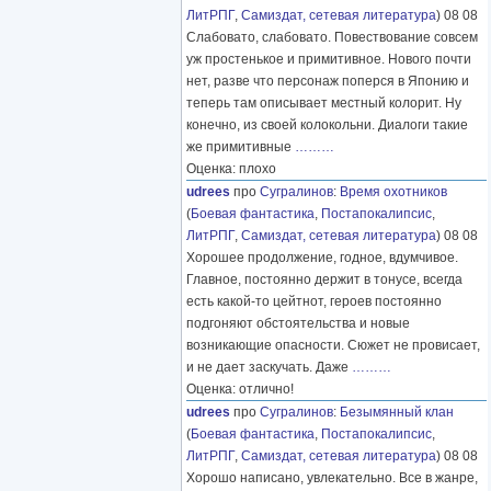
ЛитРПГ
,
Самиздат, сетевая литература
) 08 08
Слабовато, слабовато. Повествование совсем
уж простенькое и примитивное. Нового почти
нет, разве что персонаж поперся в Японию и
теперь там описывает местный колорит. Ну
конечно, из своей колокольни. Диалоги такие
же примитивные
………
Оценка: плохо
udrees
про
Сугралинов
:
Время охотников
(
Боевая фантастика
,
Постапокалипсис
,
ЛитРПГ
,
Самиздат, сетевая литература
) 08 08
Хорошее продолжение, годное, вдумчивое.
Главное, постоянно держит в тонусе, всегда
есть какой-то цейтнот, героев постоянно
подгоняют обстоятельства и новые
возникающие опасности. Сюжет не провисает,
и не дает заскучать. Даже
………
Оценка: отлично!
udrees
про
Сугралинов
:
Безымянный клан
(
Боевая фантастика
,
Постапокалипсис
,
ЛитРПГ
,
Самиздат, сетевая литература
) 08 08
Хорошо написано, увлекательно. Все в жанре,