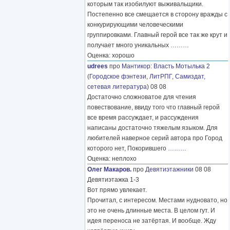
которым так изобилуют выживальщики.
Постепенно все смещается в сторону вражды с
конкурирующими человеческими
группировками. Главный герой все так же крут и
получает много уникальных
………
Оценка: хорошо
udrees
про
Мантикор
:
Власть Мотылька 2
(
Городское фэнтези
,
ЛитРПГ
,
Самиздат,
сетевая литература
) 08 08
Достаточно сложноватое для чтения
повествование, ввиду того что главный герой
все время рассуждает, и рассуждения
написаны достаточно тяжелым языком. Для
любителей наверное серий автора про Город
которого нет, Покорившего
………
Оценка: неплохо
Олег Макаров.
про
Девятиэтажники
08 08
Девятиэтажка 1-3
Вот прямо увлекает.
Прочитал, с интересом. Местами нудновато, но
это не очень длинные места. В целом гут. И
идея переноса не затёртая. И вообще. Жду