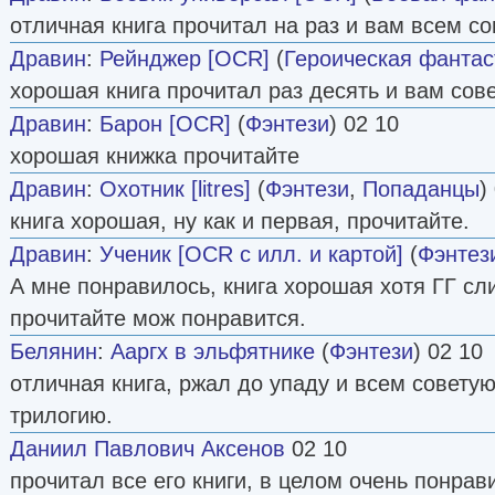
отличная книга прочитал на раз и вам всем с
Дравин
:
Рейнджер [OCR]
(
Героическая фантас
хорошая книга прочитал раз десять и вам сов
Дравин
:
Барон [OCR]
(
Фэнтези
) 02 10
хорошая книжка прочитайте
Дравин
:
Охотник [litres]
(
Фэнтези
,
Попаданцы
)
книга хорошая, ну как и первая, прочитайте.
Дравин
:
Ученик [OCR с илл. и картой]
(
Фэнтез
А мне понравилось, книга хорошая хотя ГГ сл
прочитайте мож понравится.
Белянин
:
Ааргх в эльфятнике
(
Фэнтези
) 02 10
отличная книга, ржал до упаду и всем совету
трилогию.
Даниил Павлович Аксенов
02 10
прочитал все его книги, в целом очень понра