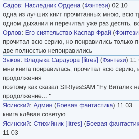
Садов
:
Наследник Ордена
(
Фэнтези
) 02 10
одна из лучших книг прочитанных мною, всю 
одном дыхании и перечитал уже раз десять, в
Орлов
:
Его сиятельство Каспар Фрай
(
Фэнтези
прочитал всю серию, но понравились только 
две полностью непонравились
Зыков
:
Владыка Сардуора [litres]
(
Фэнтези
) 11
мне книга понравилась, прочитал всю серию, 
продолжения
поэтому как сказал SIRIyesSAM "Ну Виталик 
продолжение... "
Ясинский
:
Админ
(
Боевая фантастика
) 11 03
книга клёвая советую
Ясинский
:
Стихийник [litres]
(
Боевая фантасти
11 03