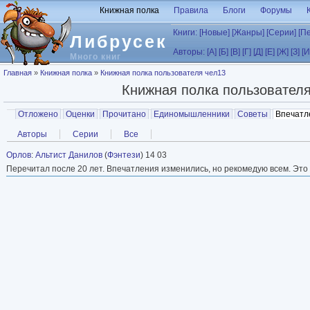
Перейти к основному содержанию
Книжная полка
Правила
Блоги
Форумы
Книги:
[Новые]
[Жанры]
[Серии]
[П
Либрусек
Авторы:
[А]
[Б]
[В]
[Г]
[Д]
[Е]
[Ж]
[З]
[И
Много книг
Вы здесь
Главная
»
Книжная полка
»
Книжная полка пользователя чел13
Книжная полка пользовател
Главные вкладки
Отложено
Оценки
Прочитано
Единомышленники
Советы
Впечатл
Вторичные вкладки
Авторы
Серии
Все
Орлов
:
Альтист Данилов
(
Фэнтези
) 14 03
Перечитал после 20 лет. Впечатления изменились, но рекомедую всем. Это 