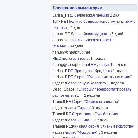
Последние комментарии
Larisa_F
RE:Беляевская премия
2 дня
Telly
RE:Подайте бедному копеечку на книжку с
литреса...
4 дня
epoost
RE:Древнейшая мудрость
6 дней
epoost
RE:Чарльз Брокден Браун -
Wieland
1 неделя
nehug@cheaphub.net
RE:Ответственность.
1 неделя
nehug@cheaphub.net
RE:Доступ
1 неделя
Larisa_F
RE:Принцесса-бродяжка
1 неделя
Larisa_F
RE:Серия "Очень прикольная книга",
издательство Азбука-классика
1 неделя
Dead_Space
RE:Прошу переформатировать,
распознать, etc...
2 недели
Tramell
RE:Серия "Символы времени"
издательства "Аграф"
3 недели
Tramell
RE:Серия книг «Судьбы книг»
издательства «Книга»
3 недели
Tramell
RE:Книжная серия "Жизнь в искусстве"
издательство "Искусство"...
3 недели