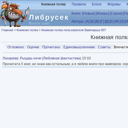
Перейти к основному содержанию
Книжная полка
Правила
Блоги
Форумы
Книги:
[Новые]
[Жанры]
[Серии]
[П
Либрусек
Авторы:
[А]
[Б]
[В]
[Г]
[Д]
[Е]
[Ж]
[З]
[И
Много книг
Вы здесь
Главная
»
Книжная полка
»
Книжная полка пользователя Вампирша 007
Книжная полк
Главные вкладки
Отложено
Оценки
Прочитано
Единомышленники
Советы
Впечатл
Вторичные вкладки
Лазарева
:
Рыцарь ночи
(
Любовная фантастика
) 15 03
Прочитата 5 книг, не знаю как остальным, а я люблю книги про вампиров. се