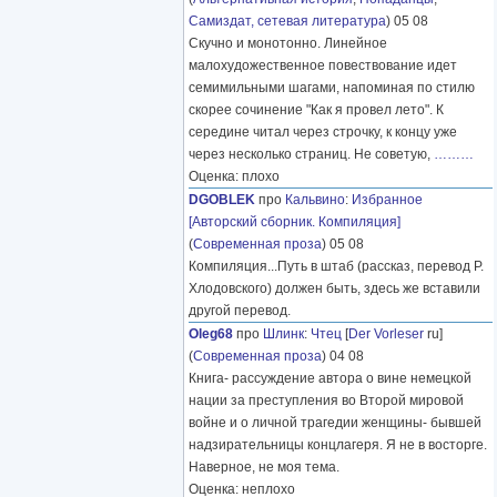
Самиздат, сетевая литература
) 05 08
Скучно и монотонно. Линейное
малохудожественное повествование идет
семимильными шагами, напоминая по стилю
скорее сочинение "Как я провел лето". К
середине читал через строчку, к концу уже
через несколько страниц. Не советую,
………
Оценка: плохо
DGOBLEK
про
Кальвино
:
Избранное
[Авторский сборник. Компиляция]
(
Современная проза
) 05 08
Компиляция...Путь в штаб (рассказ, перевод Р.
Хлодовского) должен быть, здесь же вставили
другой перевод.
Oleg68
про
Шлинк
:
Чтец
[
Der Vorleser
ru]
(
Современная проза
) 04 08
Книга- рассуждение автора о вине немецкой
нации за преступления во Второй мировой
войне и о личной трагедии женщины- бывшей
надзирательницы концлагеря. Я не в восторге.
Наверное, не моя тема.
Оценка: неплохо