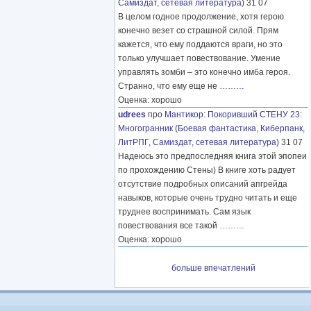
Самиздат, сетевая литература
) 31 07
В целом годное продолжение, хотя герою
конечно везет со страшной силой. Прям
кажется, что ему поддаются враги, но это
только улучшает повествование. Умение
управлять зомби – это конечно имба героя.
Странно, что ему еще не
………
Оценка: хорошо
udrees
про
Мантикор
:
Покоривший СТЕНУ 23:
Многогранник
(
Боевая фантастика
,
Киберпанк
,
ЛитРПГ
,
Самиздат, сетевая литература
) 31 07
Надеюсь это предпоследняя книга этой эпопеи
по прохождению Стены) В книге хоть радует
отсутствие подробных описаний апгрейда
навыков, которые очень трудно читать и еще
труднее воспринимать. Сам язык
повествования все такой
………
Оценка: хорошо
больше впечатлений