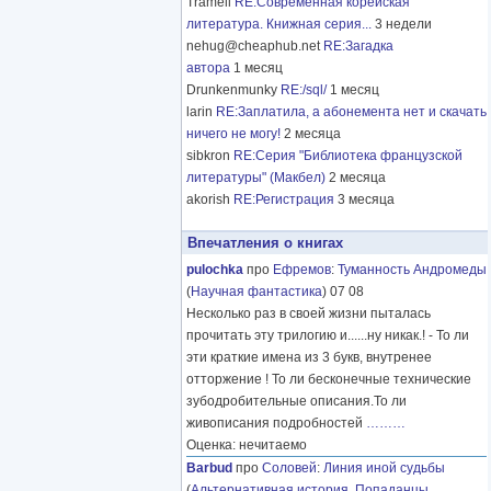
Tramell
RE:Современная корейская
литература. Книжная серия...
3 недели
nehug@cheaphub.net
RE:Загадка
автора
1 месяц
Drunkenmunky
RE:/sql/
1 месяц
larin
RE:Заплатила, а абонемента нет и скачать
ничего не могу!
2 месяца
sibkron
RE:Серия "Библиотека французской
литературы" (Макбел)
2 месяца
akorish
RE:Регистрация
3 месяца
Впечатления о книгах
pulochka
про
Ефремов
:
Туманность Андромеды
(
Научная фантастика
) 07 08
Несколько раз в своей жизни пыталась
прочитать эту трилогию и......ну никак.! - То ли
эти краткие имена из 3 букв, внутренее
отторжение ! То ли бесконечные технические
зубодробительные описания.То ли
живописания подробностей
………
Оценка: нечитаемо
Barbud
про
Соловей
:
Линия иной судьбы
(
Альтернативная история
,
Попаданцы
,