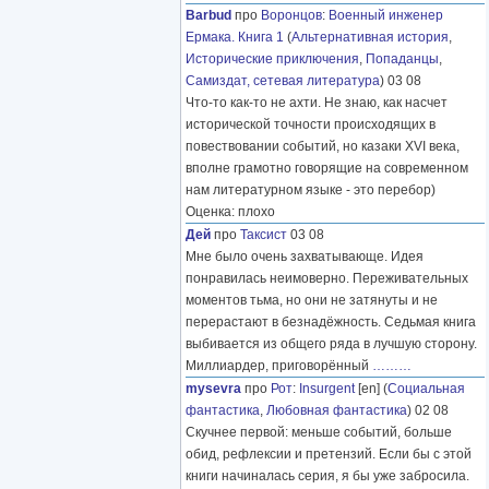
Barbud
про
Воронцов
:
Военный инженер
Ермака. Книга 1
(
Альтернативная история
,
Исторические приключения
,
Попаданцы
,
Самиздат, сетевая литература
) 03 08
Что-то как-то не ахти. Не знаю, как насчет
исторической точности происходящих в
повествовании событий, но казаки XVI века,
вполне грамотно говорящие на современном
нам литературном языке - это перебор)
Оценка: плохо
Дей
про
Таксист
03 08
Мне было очень захватывающе. Идея
понравилась неимоверно. Переживательных
моментов тьма, но они не затянуты и не
перерастают в безнадёжность. Седьмая книга
выбивается из общего ряда в лучшую сторону.
Миллиардер, приговорённый
………
mysevra
про
Рот
:
Insurgent
[en] (
Социальная
фантастика
,
Любовная фантастика
) 02 08
Скучнее первой: меньше событий, больше
обид, рефлексии и претензий. Если бы с этой
книги начиналась серия, я бы уже забросила.