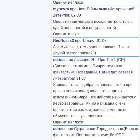
Оценка: неплохо
mysevra
про
Чиж
:
Тайны льда
(
Исторический
детектив
) 02 08
Опереточная чепуха в псевдо-ретро стиле с
кучей нелепостей и несуразностей.
Оценка: плохо
RedRoses3
про
Таксист
01 08
А чем дальше, тем лучше написано. 7 часть
другой "автор" писал? ))
udrees
про
Лисицин
:
Я – Орк. Том 1 [СИ]
(
Боевая фантастика
,
Юмористическая
фантастика
,
Попаданцы
,
Самиздат, сетевая
литература
) 31 07
Хорошая такая, добрая и наивная книга про
приключения попаданца в теле орка в
фэнтезийном мире. Все действо начинается с
первой страницы. Книга написана очень
простоватым языком, наивная, многое не
объясняется, ну и плюс как
………
Оценка: неплохо
udrees
про
Сугралинов
:
Город титанов
(
Боевая
фантастика
,
Постапокалипсис
,
ЛитРПГ
,