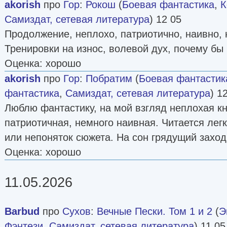
akorish
про
Гор
:
Рокош
(
Боевая фантастика
,
К
Самиздат, сетевая литература
) 12 05
Продолжение, неплохо, патриотично, наивно, 
Тренировки на износ, волевой дух, почему бы 
Оценка: хорошо
akorish
про
Гор
:
Побратим
(
Боевая фантастик
фантастика
,
Самиздат, сетевая литература
) 1
Люблю фантастику, на мой взгляд неплохая кн
патриотичная, немного наивная. Читается легк
или непоняток сюжета. На сон грядущий заход
Оценка: хорошо
11.05.2026
Barbud
про
Сухов
:
Вечные Пески. Том 1 и 2
(
Э
Фэнтези
,
Самиздат, сетевая литература
) 11 05