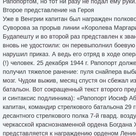
Рапопортом, но тот ни разу не подал ему руки
Второе представление на Героя
Уже в Венгрии капитан был награжден полков
Суворова за прорыв линии «Королева Маргари
Будапешту и во второй раз представлен к зван
вновь не удостоили: он перевыполнил боевую
нарушил приказ. А ведь его отряд в ходе опе
(!) человек. 25 декабря 1944 г. Рапопорт долж
получил тяжелое ранение: пуля снайпера выби
мозг. Чудом выжив, месяц спустя он сбежал из
батальон. Вот сокращенный текст второго пр
и синтаксис подлинника): «Рапопорт Иосиф А
капитан, командир стрелкового батальона 29 
десантного стрелкового полка 7-й гвард. воз
черкасской краснознаменной ордена Богдана 
представляется к награждению орденом Лени