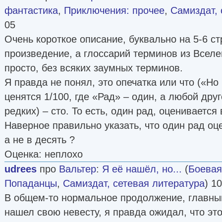
фантастика
,
Приключения: прочее
,
Самиздат, 
05
Очень короткое описание, буквально на 5-6 ст
произведение, а глоссарий терминов из Всел
просто, без всяких заумных терминов.
Я правда не понял, это опечатка или что («Но
ценятся 1/100, где «Рад» – один, а любой дру
редких) – сто. То есть, один рад, оценивается 
Наверное правильно указать, что один рад оц
а не в десять ?
Оценка: неплохо
udrees
про
Вальтер
:
Я её нашёл, но...
(
Боевая
Попаданцы
,
Самиздат, сетевая литература
) 1
В общем-то нормальное продолжение, главны
нашел свою невесту, я правда ожидал, что эт