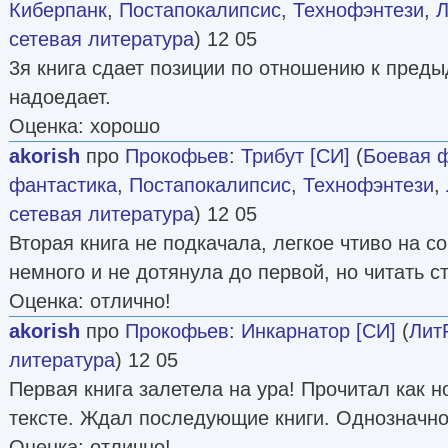
Киберпанк
,
Постапокалипсис
,
Технофэнтези
,
Л
сетевая литература
) 12 05
3я книга сдает позиции по отношению к преды
надоедает.
Оценка: хорошо
akorish
про
Прокофьев
:
Трибут [СИ]
(
Боевая 
фантастика
,
Постапокалипсис
,
Технофэнтези
,
сетевая литература
) 12 05
Вторая книга не подкачала, легкое чтиво на с
немного и не дотянула до первой, но читать ст
Оценка: отлично!
akorish
про
Прокофьев
:
Инкарнатор [СИ]
(
Лит
литература
) 12 05
Первая книга залетела на ура! Прочитал как н
тексте. Ждал последующие книги. Однозначн
Оценка: отлично!