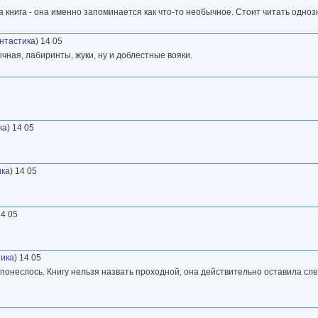
та книга - она именно запоминается как что-то необычное. Стоит читать одноз
нтастика
) 14 05
чная, лабиринты, жуки, ну и доблестные вояки.
ка
) 14 05
ика
) 14 05
14 05
ика
) 14 05
к понеслось. Книгу нельзя назвать проходной, она действительно оставила сле