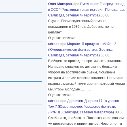
Олег Макаров.
про
Емельянов
:
Главред: назад
в СССР
(
Альтернативная история
,
Попаданцы
,
Самиздат, сетевая литература
) 08 08
Скучно. Производственный роман с
попаданием в 1986 год. Добротно, но не
цепляет
Оценка: неплохо
udrees
про
Морале
:
Я приду за тобой! – 2
(
Юмористическая фантастика
,
Эротика
,
Самиздат, сетевая литература
) 08 08
В общем-то проходная эротическая книжонка.
Написано слишком по детски и с большим
упором на эротические сцены, любовные
интриги и прочие женские шалости. Написано
правда с мужской точки зрения, который желал
бы, чтобы молодые
………
Оценка: плохо
udrees
про
Дорничев
:
Дворник 17-го уровня.
Том 7
(
Юмор: прочее
,
Городское фэнтези
,
ЛитРПГ
,
Самиздат, сетевая литература
) 08 08
Слабовато, слабовато. Повествование совсем
уж простенькое и примитивное. Нового почти