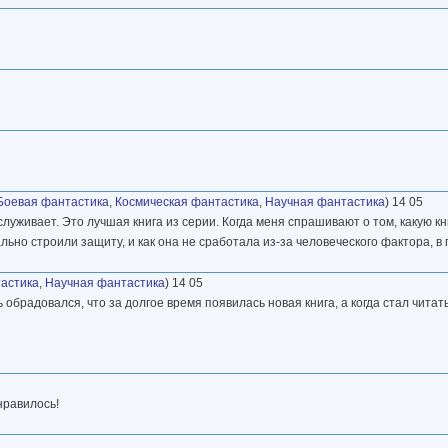
Боевая фантастика
,
Космическая фантастика
,
Научная фантастика
) 14 05
луживает. Это лучшая книга из серии. Когда меня спрашивают о том, какую к
ьно строили защиту, и как она не сработала из-за человеческого фактора, в
астика
,
Научная фантастика
) 14 05
ь обрадовался, что за долгое время появилась новая книга, а когда стал чита
онравилось!