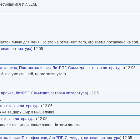
ересующимся ИИ/LLM.
той лично для меня. Но это не отменяет, того, что время потрачено не зря.
тевая литература
) 12 05
антастика
,
Постапокалипсис
,
ЛитРПГ
,
Самиздат, сетевая литература
) 12 05
а была уже лишней, много затянутого.
 прочее
,
ЛитРПГ
,
Самиздат, сетевая литература
) 12 05
.
т, сетевая литература
) 12 05
Что же за Дар? Сыр в мышеловке.
сетевая литература
) 12 05
новые союзники и новые враги. Читаем дальше.
покалипсис
,
Технофэнтези
,
ЛитРПГ
,
Самиздат, сетевая литература
) 12 05