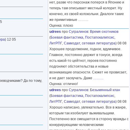
нет, разве что персонаж поперся в Японию и
теперь там описывает местный колорит. Ну
конечно, из своей колокольни. Диалоги такие
же примитивные
………
05
Оценка: плохо
udrees
про
Сугралинов
:
Время охотников
(
Боевая фантастика
,
Постапокалипсис
,
ура
) 12 05
ЛитРПГ
,
Самиздат, сетевая литература
) 08 08
Хорошее продолжение, годное, вдумчивое.
Главное, постоянно держит в тонусе, всегда
есть какой-то цейтнот, героев постоянно
подгоняют обстоятельства и новые
возникающие опасности. Сюжет не провисает,
и не дает заскучать. Даже
………
реводчиками? Да по тому,
Оценка: отлично!
udrees
про
Сугралинов
:
Безымянный клан
(
Боевая фантастика
,
Постапокалипсис
,
ЛитРПГ
,
Самиздат, сетевая литература
) 08 08
Хорошо написано, увлекательно. Все в жанре,
которым так изобилуют выживальщики.
Постепенно все смещается в сторону вражды с
конкурирующими человеческими