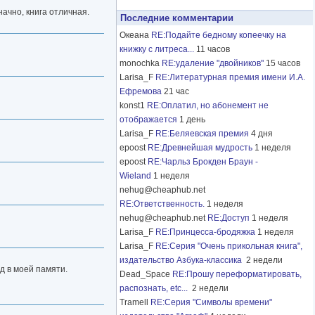
начно, книга отличная.
Последние комментарии
Океана
RE:Подайте бедному копеечку на
книжку с литреса...
11 часов
monochka
RE:удаление "двойников"
15 часов
Larisa_F
RE:Литературная премия имени И.А.
Ефремова
21 час
konst1
RE:Оплатил, но абонемент не
отображается
1 день
Larisa_F
RE:Беляевская премия
4 дня
epoost
RE:Древнейшая мудрость
1 неделя
epoost
RE:Чарльз Брокден Браун -
Wieland
1 неделя
nehug@cheaphub.net
RE:Ответственность.
1 неделя
nehug@cheaphub.net
RE:Доступ
1 неделя
Larisa_F
RE:Принцесса-бродяжка
1 неделя
Larisa_F
RE:Серия "Очень прикольная книга",
издательство Азбука-классика
2 недели
д в моей памяти.
Dead_Space
RE:Прошу переформатировать,
распознать, etc...
2 недели
Tramell
RE:Серия "Символы времени"