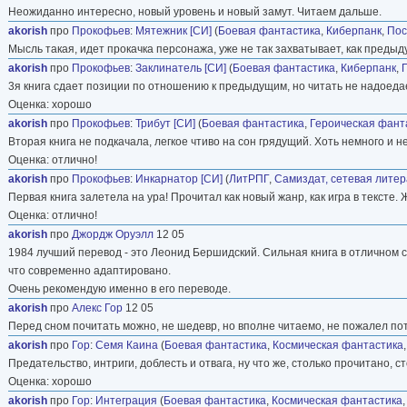
Неожиданно интересно, новый уровень и новый замут. Читаем дальше.
akorish
про
Прокофьев
:
Мятежник [СИ]
(
Боевая фантастика
,
Киберпанк
,
Пос
Мысль такая, идет прокачка персонажа, уже не так захватывает, как предыд
akorish
про
Прокофьев
:
Заклинатель [СИ]
(
Боевая фантастика
,
Киберпанк
,
3я книга сдает позиции по отношению к предыдущим, но читать не надоеда
Оценка: хорошо
akorish
про
Прокофьев
:
Трибут [СИ]
(
Боевая фантастика
,
Героическая фант
Вторая книга не подкачала, легкое чтиво на сон грядущий. Хоть немного и не
Оценка: отлично!
akorish
про
Прокофьев
:
Инкарнатор [СИ]
(
ЛитРПГ
,
Самиздат, сетевая лите
Первая книга залетела на ура! Прочитал как новый жанр, как игра в текст
Оценка: отлично!
akorish
про
Джордж Оруэлл
12 05
1984 лучший перевод - это Леонид Бершидский. Сильная книга в отличном с
что современно адаптировано.
Очень рекомендую именно в его переводе.
akorish
про
Алекс Гор
12 05
Перед сном почитать можно, не шедевр, но вполне читаемо, не пожалел по
akorish
про
Гор
:
Семя Каина
(
Боевая фантастика
,
Космическая фантастика
Предательство, интриги, доблесть и отвага, ну что же, столько прочитано, ст
Оценка: хорошо
akorish
про
Гор
:
Интеграция
(
Боевая фантастика
,
Космическая фантастика