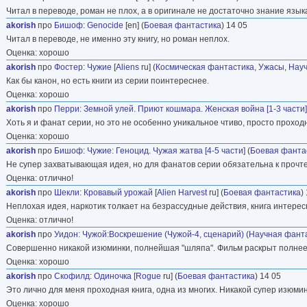
Читал в переводе, роман не плох, а в оригинале не достаточно знание язык
akorish
про
Бишоф
:
Genocide
[en] (
Боевая фантастика
) 14 05
Читал в переводе, не именно эту книгу, но роман неплох.
Оценка: хорошо
akorish
про
Фостер
:
Чужие
[
Aliens
ru] (
Космическая фантастика
,
Ужасы
,
Науч
Как бы канон, но есть книги из серии поинтереснее.
Оценка: хорошо
akorish
про
Перри
:
Земной улей. Приют кошмара. Женская война [1-3 части]
Хоть я и фанат серии, но это не особенно уникальное чтиво, просто проход
Оценка: хорошо
akorish
про
Бишоф
:
Чужие: Геноцид. Чужая жатва [4-5 части]
(
Боевая фанта
Не супер захватывающая идея, но для фанатов серии обязательна к прочт
Оценка: отлично!
akorish
про
Шекли
:
Кровавый урожай
[
Alien Harvest
ru] (
Боевая фантастика
)
Неплохая идея, наркотик толкает на безрассудные действия, книга интересн
Оценка: отлично!
akorish
про
Уидон
:
Чужой:Воскрешение (Чужой-4, сценарий)
(
Научная фант
Совершенно никакой изюминки, полнейшая "шляпа". Фильм раскрыт полнее,
Оценка: хорошо
akorish
про
Скофилд
:
Одиночка
[
Rogue
ru] (
Боевая фантастика
) 14 05
Это лично для меня проходная книга, одна из многих. Никакой супер изюмин
Оценка: хорошо