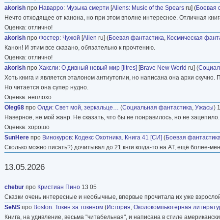
akorish
про
Наварро
:
Музыка смерти
[
Aliens: Music of the Spears
ru] (
Боевая 
Нечто отходящее от канона, но при этом вполне интересное. Отличная книг
Оценка: отлично!
akorish
про
Фостер
:
Чужой
[
Alien
ru] (
Боевая фантастика
,
Космическая фант
Канон! И этим все сказано, обязательно к прочтению.
Оценка: отлично!
akorish
про
Хаксли
:
О дивный новый мир [litres]
[
Brave New World
ru] (
Социал
Хоть книга и является эталоном антиутопии, но написана она архи скучно.
Но читается она супер нудно.
Оценка: неплохо
Oleg68
про
Олди
:
Свет мой, зеркальце…
(
Социальная фантастика
,
Ужасы
) 
Наверное, не мой жанр. Не сказать, что бы не понравилось, но не зацепило.
Оценка: хорошо
SunHere
про
Винокуров
:
Кодекс Охотника. Книга 41 [СИ]
(
Боевая фантастик
Сколько можно писать?) дочитывал до 21 кнги когда-то на АТ, ещё более-ме
13.05.2026
chebur
про
Кристиан Пино
13 05
Сказки очень интересные и необычные, впервые прочитала их уже взрослой
SeNS
про
Boston
:
Токен за токеном
(
История
,
Околокомпьютерная литерату
Книга, на удивление, весьма "читабельная", и написана в стиле американск