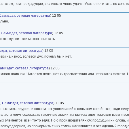
льствием, чем предыдущие, и слишком много удачи. Можно почитать, но хочетс
Самиздат, сетевая литература
) 12 05
ельно.
,
Самиздат, сетевая литература
) 12 05
По этому все-таки можно почитать.
здат, сетевая литература
) 12 05
ки на износ, волевой дух, почему бы и нет.
амиздат, сетевая литература
) 12 05
емного наивная. Читается легко, нет хитросплетения или непоняток сюжета. 
и
,
Самиздат, сетевая литература
) 11 05
лько металлургия и совсем нет упоминаний о сельском хозяйстве, люди живу
, власти могут содержать тысячные армии, на рынках идет торговля всем и вся
элементов, все что-то едят. Но о производителях с/х продукции ни слова, и
вокруг дворцов, но прокормить с них толпы набившихся в осажденный город 