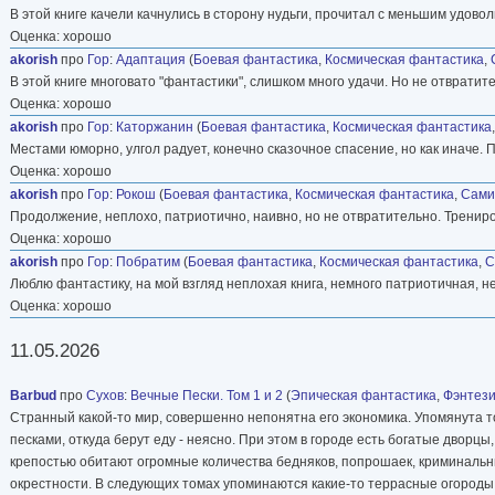
В этой книге качели качнулись в сторону нудьги, прочитал с меньшим удово
Оценка: хорошо
akorish
про
Гор
:
Адаптация
(
Боевая фантастика
,
Космическая фантастика
,
В этой книге многовато "фантастики", слишком много удачи. Но не отвратит
Оценка: хорошо
akorish
про
Гор
:
Каторжанин
(
Боевая фантастика
,
Космическая фантастика
Местами юморно, улгол радует, конечно сказочное спасение, но как иначе. 
Оценка: хорошо
akorish
про
Гор
:
Рокош
(
Боевая фантастика
,
Космическая фантастика
,
Сами
Продолжение, неплохо, патриотично, наивно, но не отвратительно. Трениров
Оценка: хорошо
akorish
про
Гор
:
Побратим
(
Боевая фантастика
,
Космическая фантастика
,
С
Люблю фантастику, на мой взгляд неплохая книга, немного патриотичная, н
Оценка: хорошо
11.05.2026
Barbud
про
Сухов
:
Вечные Пески. Том 1 и 2
(
Эпическая фантастика
,
Фэнтез
Странный какой-то мир, совершенно непонятна его экономика. Упомянута то
песками, откуда берут еду - неясно. При этом в городе есть богатые дворцы
крепостью обитают огромные количества бедняков, попрошаек, криминальных 
окрестности. В следующих томах упоминаются какие-то террасные огороды 