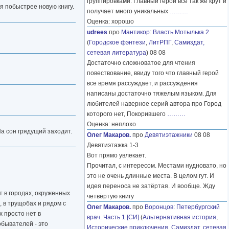
группировками. Главный герой все так же крут и
я побыстрее новую книгу.
получает много уникальных
………
Оценка: хорошо
udrees
про
Мантикор
:
Власть Мотылька 2
(
Городское фэнтези
,
ЛитРПГ
,
Самиздат,
сетевая литература
) 08 08
Достаточно сложноватое для чтения
повествование, ввиду того что главный герой
все время рассуждает, и рассуждения
написаны достаточно тяжелым языком. Для
любителей наверное серий автора про Город
которого нет, Покорившего
………
Оценка: неплохо
На сон грядущий заходит.
Олег Макаров.
про
Девятиэтажники
08 08
Девятиэтажка 1-3
Вот прямо увлекает.
Прочитал, с интересом. Местами нудновато, но
это не очень длинные места. В целом гут. И
идея переноса не затёртая. И вообще. Жду
т в городах, окруженных
четвёртую книгу
, в трущобах и рядом с
Олег Макаров.
про
Воронцов
:
Петербургский
х просто нет в
врач. Часть 1 [СИ]
(
Альтернативная история
,
обывателей - это
Исторические приключения
,
Самиздат, сетевая