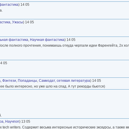
фантастика
) 14 05
а.
астика
,
Ужасы
) 14 05
ьная фантастика
,
Научная фантастика
) 14 05
 После полного прочтения, понимаешь откуда черпали идеи Фаренгейта, 2х х
14 05
а
,
Фэнтези
,
Попаданцы
,
Самиздат, сетевая литература
) 14 05
нее было интересно, но уже шло на спад. А тут рекорды бьются)
.
ра
,
Научпоп
) 13 05
их tech writers. Содержит весьма интересные исторические экскурсы, а также