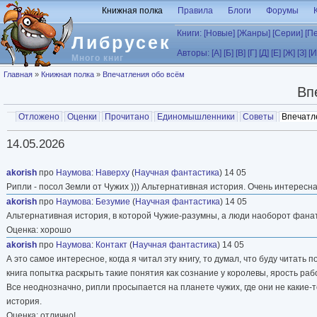
Перейти к основному содержанию
Книжная полка
Правила
Блоги
Форумы
Книги:
[Новые]
[Жанры]
[Серии]
[П
Либрусек
Авторы:
[А]
[Б]
[В]
[Г]
[Д]
[Е]
[Ж]
[З]
[И
Много книг
Вы здесь
Главная
»
Книжная полка
»
Впечатления обо всём
Вп
Главные вкладки
Отложено
Оценки
Прочитано
Единомышленники
Советы
Впечатл
Вторичные вкладки
14.05.2026
akorish
про
Наумова
:
Наверху
(
Научная фантастика
) 14 05
Рипли - посол Земли от Чужих ))) Альтернативная история. Очень интересн
akorish
про
Наумова
:
Безумие
(
Научная фантастика
) 14 05
Альтернативная история, в которой Чужие-разумны, а люди наоборот фана
Оценка: хорошо
akorish
про
Наумова
:
Контакт
(
Научная фантастика
) 14 05
А это самое интересное, когда я читал эту книгу, то думал, что буду читать
книга попытка раскрыть такие понятия как сознание у королевы, ярость раб
Все неоднозначно, рипли просыпается на планете чужих, где они не какие-
история.
Оценка: отлично!