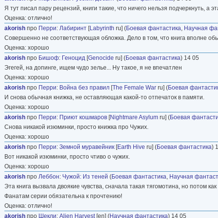
Я тут писал пару рецензий, книги такие, что ничего нельзя подчеркнуть, а э
Оценка: отлично!
akorish
про
Перри
:
Лабиринт
[
Labyrinth
ru] (
Боевая фантастика
,
Научная фа
Совершенно не соответствующая обложка. Дело в том, что книга вполне обы
Оценка: хорошо
akorish
про
Бишоф
:
Геноцид
[
Genocide
ru] (
Боевая фантастика
) 14 05
Эгегей, на допинге, ищем чудо зелье... Ну такое, я не впечатлен
Оценка: хорошо
akorish
про
Перри
:
Война без правил
[
The Female War
ru] (
Боевая фантасти
И снова обычная книжка, не оставляющая какой-то отпечаток в памяти.
Оценка: хорошо
akorish
про
Перри
:
Приют кошмаров
[
Nightmare Asylum
ru] (
Боевая фантаст
Снова никакой изюминки, просто книжка про Чужих.
Оценка: хорошо
akorish
про
Перри
:
Земной муравейник
[
Earth Hive
ru] (
Боевая фантастика
) 
Вот никакой изюминки, просто чтиво о чужих.
Оценка: хорошо
akorish
про
Леббон
:
Чужой: Из теней
(
Боевая фантастика
,
Научная фантаст
Эта книга вызвала двоякие чувства, сначала такая тягомотина, но потом ка
Фанатам серии обязательна к прочтению!
Оценка: отлично!
akorish
про
Шекли
:
Alien Harvest
[en] (
Научная фантастика
) 14 05