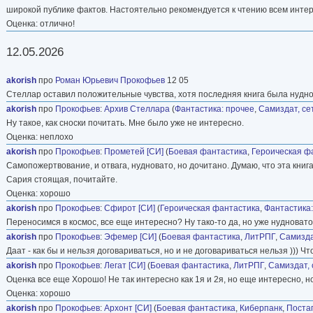
широкой публике фактов. Настоятельно рекомендуется к чтению всем инт
Оценка: отлично!
12.05.2026
akorish
про
Роман Юрьевич Прокофьев
12 05
Стеллар оставил положительные чувства, хотя последняя книга была нуднова
akorish
про
Прокофьев
:
Архив Стеллара
(
Фантастика: прочее
,
Самиздат, се
Ну такое, как сноски почитать. Мне было уже не интересно.
Оценка: неплохо
akorish
про
Прокофьев
:
Прометей [СИ]
(
Боевая фантастика
,
Героическая ф
Самопожертвование, и отвага, нудновато, но дочитано. Думаю, что эта книг
Сария стоящая, почитайте.
Оценка: хорошо
akorish
про
Прокофьев
:
Сфирот [СИ]
(
Героическая фантастика
,
Фантастика:
Переносимся в космос, все еще интересно? Ну тако-то да, но уже нудновато
akorish
про
Прокофьев
:
Эфемер [СИ]
(
Боевая фантастика
,
ЛитРПГ
,
Самизда
Даат - как бы и нельзя договариваться, но и не договариваться нельзя ))) 
akorish
про
Прокофьев
:
Легат [СИ]
(
Боевая фантастика
,
ЛитРПГ
,
Самиздат, 
Оценка все еще Хорошо! Не так интересно как 1я и 2я, но еще интересно, 
Оценка: хорошо
akorish
про
Прокофьев
:
Архонт [СИ]
(
Боевая фантастика
,
Киберпанк
,
Поста