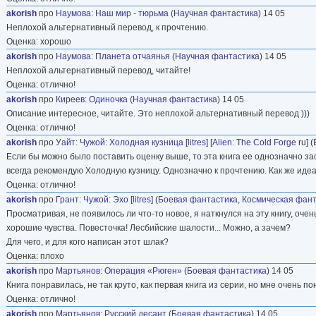
akorish
про
Наумова
:
Наш мир - тюрьма
(
Научная фантастика
) 14 05
Неплохой альтернативный перевод, к прочтению.
Оценка: хорошо
akorish
про
Наумова
:
Планета отчаянья
(
Научная фантастика
) 14 05
Неплохой альтернативный перевод, читайте!
Оценка: отлично!
akorish
про
Киреев
:
Одиночка
(
Научная фантастика
) 14 05
Описание интересное, читайте. Это неплохой альтернативный перевод )))
Оценка: отлично!
akorish
про
Уайт
:
Чужой: Холодная кузница [litres]
[
Alien: The Cold Forge
ru] (
Если бы можно было поставить оценку выше, то эта книга ее однозначно зас
всегда рекомендую Холодную кузницу. Однозначно к прочтению. Как же идеал
Оценка: отлично!
akorish
про
Грант
:
Чужой: Эхо [litres]
(
Боевая фантастика
,
Космическая фант
Просматривая, не появилось ли что-то новое, я наткнулся на эту книгу, очен
хорошие чувства. Повесточка! Лесбийские шалости... Можно, а зачем?
Для чего, и для кого написан этот шлак?
Оценка: плохо
akorish
про
Мартьянов
:
Операция «Рюген»
(
Боевая фантастика
) 14 05
Книга понравилась, не так круто, как первая книга из серии, но мне очень п
Оценка: отлично!
akorish
про
Мартьянов
:
Русский десант
(
Боевая фантастика
) 14 05