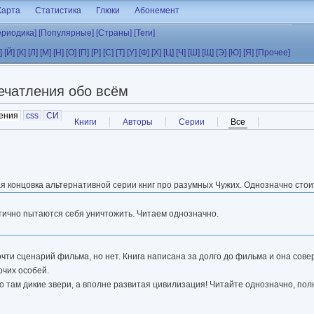
Карта
Статистика
Глюки
Абонемент
ериодика]
[Популярные]
[Страны]
[Теги]
]
[Й]
[К]
[Л]
[М]
[Н]
[О]
[П]
[Р]
[С]
[Т]
[У]
[Ф]
[Х]
[Ц]
[Ч]
[Ш]
[Щ]
[Э]
[Ю]
[Я]
[Прочее]
ечатления обо всём
ения
(активная вкладка)
css
СИ
Книги
Авторы
Серии
Все
(активная вкладк
ая концовка альтернативной серии книг про разумных Чужих. Однозначно стои
тично пытаются себя уничтожить. Читаем однозначно.
 почти сценарий фильма, но нет. Книга написана за долго до фильма и она сов
очих особей.
то там дикие звери, а вполне развитая цивилизация! Читайте однозначно, по