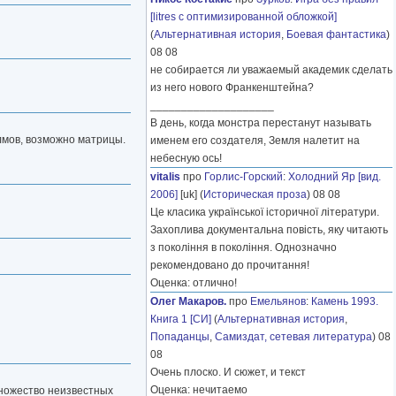
[litres с оптимизированной обложкой]
(
Альтернативная история
,
Боевая фантастика
)
08 08
не собирается ли уважаемый академик сделать
из него нового Франкенштейна?
____________________
В день, когда монстра перестанут называть
олмов, возможно матрицы.
именем его создателя, Земля налетит на
небесную ось!
vitalis
про
Горлис-Горский
:
Холодний Яр [вид.
2006]
[uk] (
Историческая проза
) 08 08
Це класика української історичної літератури.
Захоплива документальна повість, яку читають
з покоління в покоління. Однозначно
рекомендовано до прочитання!
Оценка: отлично!
Олег Макаров.
про
Емельянов
:
Камень 1993.
Книга 1 [СИ]
(
Альтернативная история
,
Попаданцы
,
Самиздат, сетевая литература
) 08
08
Очень плоско. И сюжет, и текст
Оценка: нечитаемо
 множество неизвестных