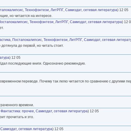
тапокалипсис
,
Технофэнтези
,
ЛитРПГ
,
Самиздат, сетевая литература
) 12 05
ущие, но читается на интересе.
Постапокалипсис
,
Технофэнтези
,
ЛитРПГ
,
Самиздат, сетевая литература
) 12 
ет.
астика
,
Постапокалипсис
,
Технофэнтези
,
ЛитРПГ
,
Самиздат, сетевая литерат
 дотянула до первой, но читать стоит.
ратура
) 12 05
е. Ждал последующие книги. Однозначно рекомендую.
овременном переводе. Почему так легко читается по сравнению с другими пе
траченного времени.
,
Фантастика: прочее
,
Самиздат, сетевая литература
) 12 05
оит прочитать и это.
,
Самиздат, сетевая литература
) 12 05