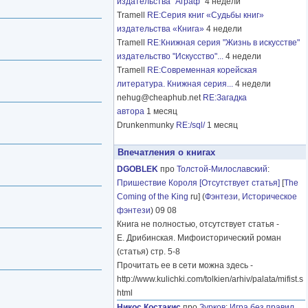
издательства "Аграф"
4 недели
Tramell
RE:Серия книг «Судьбы книг»
издательства «Книга»
4 недели
Tramell
RE:Книжная серия "Жизнь в искусстве"
издательство "Искусство"...
4 недели
Tramell
RE:Современная корейская
литература. Книжная серия...
4 недели
nehug@cheaphub.net
RE:Загадка
автора
1 месяц
Drunkenmunky
RE:/sql/
1 месяц
Впечатления о книгах
DGOBLEK
про
Толстой-Милославский
:
Пришествие Короля [Отсутствует статья]
[
The
Coming of the King
ru] (
Фэнтези
,
Историческое
фэнтези
) 09 08
Книга не полностью, отсутствует статья -
Е. Дрибинская. Мифоисторический роман
(статья) стр. 5-8
Прочитать ее в сети можна здесь -
http://www.kulichki.com/tolkien/arhiv/palata/mifist.s
html
Никос Костакис
про
Зурков
:
Игра без правил