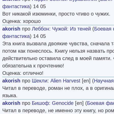
фантастика
) 14 05
Вот никакой изюминки, просто чтиво о чужих.
Оценка: хорошо
akorish
про
Леббон
:
Чужой: Из теней
(
Боевая 
фантастика
) 14 05
Эта книга вызвала двоякие чувства, сначала т
потом как понеслось. Книгу нельзя назвать пр
действительно оставила след в моей памяти.
обязательна к прочтению!
Оценка: отлично!
akorish
про
Шекли
:
Alien Harvest
[en] (
Научная
Читал в переводе, роман не плох, а в оригина
языка.
akorish
про
Бишоф
:
Genocide
[en] (
Боевая фа
Читал в переводе, не именно эту книгу, но ро