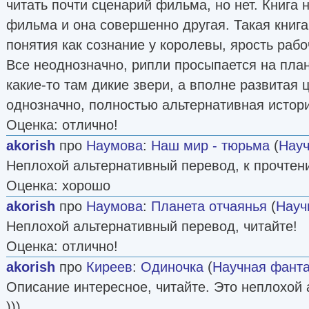
читать почти сценарий фильма, но нет. Книга 
фильма и она совершенно другая. Такая книга
понятия как сознание у королевы, ярость рабо
Все неоднозначно, рипли просыпается на план
какие-то там дикие звери, а вполне развитая 
однозначно, полностью альтернативная истор
Оценка: отлично!
akorish
про
Наумова
:
Наш мир - тюрьма
(
Науч
Неплохой альтернативный перевод, к прочтен
Оценка: хорошо
akorish
про
Наумова
:
Планета отчаянья
(
Науч
Неплохой альтернативный перевод, читайте!
Оценка: отлично!
akorish
про
Киреев
:
Одиночка
(
Научная фанта
Описание интересное, читайте. Это неплохой
)))