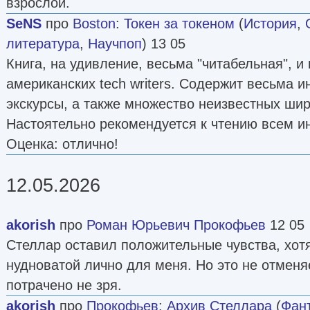
взрослой.
SeNS
про
Boston
:
Токен за токеном
(
История
,
литература
,
Научпоп
) 13 05
Книга, на удивление, весьма "читабельная", и
американских tech writers. Содержит весьма 
экскурсы, а также множество неизвестных шир
Настоятельно рекомендуется к чтению всем 
Оценка: отлично!
12.05.2026
akorish
про
Роман Юрьевич Прокофьев
12 05
Стеллар оставил положительные чувства, хот
нудноватой лично для меня. Но это не отменяе
потрачено не зря.
akorish
про
Прокофьев
:
Архив Стеллара
(
Фант