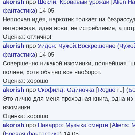
akorish
про
Шекли
:
Кровавый урожай
[
Alien Ha
фантастика
) 14 05
Неплохая идея, наркотик толкает на безрассу
интересная, идея нова, не истребление, а пот
Оценка: отлично!
akorish
про
Уидон
:
Чужой:Воскрешение (Чужой
фантастика
) 14 05
Совершенно никакой изюминки, полнейшая "ш
полнее, хотя обычно все наоборот.
Оценка: хорошо
akorish
про
Скофилд
:
Одиночка
[
Rogue
ru] (
Бо
Это лично для меня проходная книга, одна из
изюминки.
Оценка: хорошо
akorish
про
Наварро
:
Музыка смерти
[
Aliens: 
(
Боевая фантастика
) 14 05