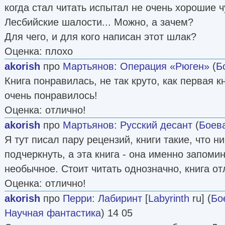
когда стал читать испытал не очень хорошие ч
Лесбийские шалости... Можно, а зачем?
Для чего, и для кого написан этот шлак?
Оценка: плохо
akorish
про
Мартьянов
:
Операция «Рюген»
(
Б
Книга понравилась, не так круто, как первая к
очень понравилось!
Оценка: отлично!
akorish
про
Мартьянов
:
Русский десант
(
Боев
Я тут писал пару рецензий, книги такие, что н
подчеркнуть, а эта книга - она именно запомин
необычное. Стоит читать однозначно, книга от
Оценка: отлично!
akorish
про
Перри
:
Лабиринт
[
Labyrinth
ru] (
Бо
Научная фантастика
) 14 05