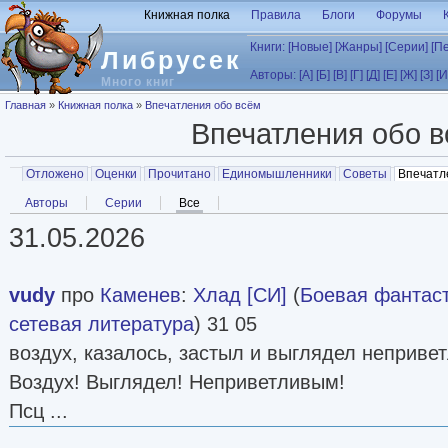
Перейти к основному содержанию
Книжная полка
Правила
Блоги
Форумы
Книги:
[Новые]
[Жанры]
[Серии]
[П
Либрусек
Авторы:
[А]
[Б]
[В]
[Г]
[Д]
[Е]
[Ж]
[З]
[И
Много книг
Вы здесь
Главная
»
Книжная полка
»
Впечатления обо всём
Впечатления обо 
Главные вкладки
Отложено
Оценки
Прочитано
Единомышленники
Советы
Впечатл
Вторичные вкладки
Авторы
Серии
Все
(активная вкладка)
31.05.2026
vudy
про
Каменев
:
Хлад [СИ]
(
Боевая фантас
сетевая литература
) 31 05
воздух, казалось, застыл и выглядел неприве
Воздух! Выглядел! Неприветливым!
Псц ...