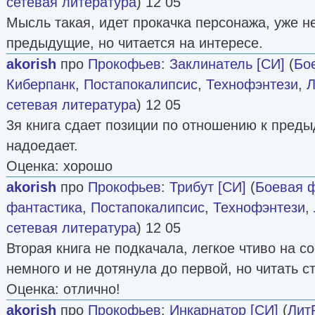
сетевая литература
) 12 05
Мысль такая, идет прокачка персонажа, уже не
предыдущие, но читается на интересе.
akorish
про
Прокофьев
:
Заклинатель [СИ]
(
Бо
Киберпанк
,
Постапокалипсис
,
Технофэнтези
,
Л
сетевая литература
) 12 05
3я книга сдает позиции по отношению к преды
надоедает.
Оценка: хорошо
akorish
про
Прокофьев
:
Трибут [СИ]
(
Боевая 
фантастика
,
Постапокалипсис
,
Технофэнтези
,
сетевая литература
) 12 05
Вторая книга не подкачала, легкое чтиво на с
немного и не дотянула до первой, но читать ст
Оценка: отлично!
akorish
про
Прокофьев
:
Инкарнатор [СИ]
(
Лит