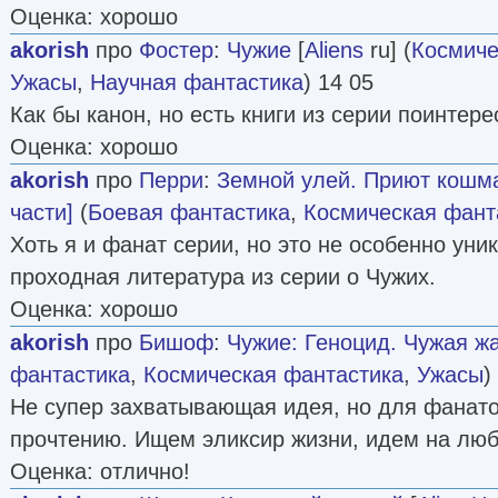
Оценка: хорошо
akorish
про
Фостер
:
Чужие
[
Aliens
ru] (
Космиче
Ужасы
,
Научная фантастика
) 14 05
Как бы канон, но есть книги из серии поинтере
Оценка: хорошо
akorish
про
Перри
:
Земной улей. Приют кошма
части]
(
Боевая фантастика
,
Космическая фант
Хоть я и фанат серии, но это не особенно уни
проходная литература из серии о Чужих.
Оценка: хорошо
akorish
про
Бишоф
:
Чужие: Геноцид. Чужая жа
фантастика
,
Космическая фантастика
,
Ужасы
)
Не супер захватывающая идея, но для фанато
прочтению. Ищем эликсир жизни, идем на лю
Оценка: отлично!