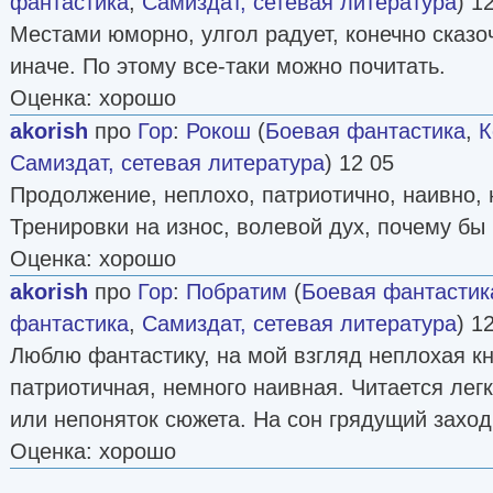
фантастика
,
Самиздат, сетевая литература
) 1
Местами юморно, улгол радует, конечно сказоч
иначе. По этому все-таки можно почитать.
Оценка: хорошо
akorish
про
Гор
:
Рокош
(
Боевая фантастика
,
К
Самиздат, сетевая литература
) 12 05
Продолжение, неплохо, патриотично, наивно, 
Тренировки на износ, волевой дух, почему бы 
Оценка: хорошо
akorish
про
Гор
:
Побратим
(
Боевая фантастик
фантастика
,
Самиздат, сетевая литература
) 1
Люблю фантастику, на мой взгляд неплохая кн
патриотичная, немного наивная. Читается легк
или непоняток сюжета. На сон грядущий заход
Оценка: хорошо