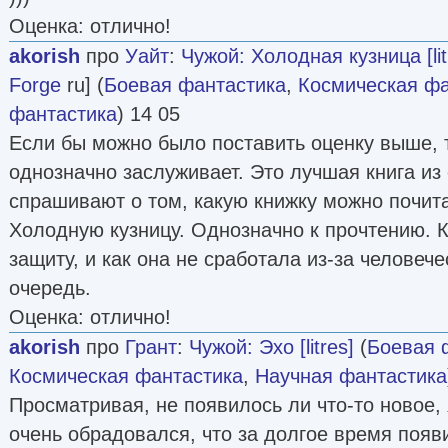
Оценка: отлично!
akorish
про
Уайт
:
Чужой: Холодная кузница [lit
Forge
ru] (
Боевая фантастика
,
Космическая фа
фантастика
) 14 05
Если бы можно было поставить оценку выше, т
однозначно заслуживает. Это лучшая книга из
спрашивают о том, какую книжку можно почит
Холодную кузницу. Однозначно к прочтению. 
защиту, и как она не сработала из-за человеч
очередь.
Оценка: отлично!
akorish
про
Грант
:
Чужой: Эхо [litres]
(
Боевая 
Космическая фантастика
,
Научная фантастика
Просматривая, не появилось ли что-то новое, я
очень обрадовался, что за долгое время появи