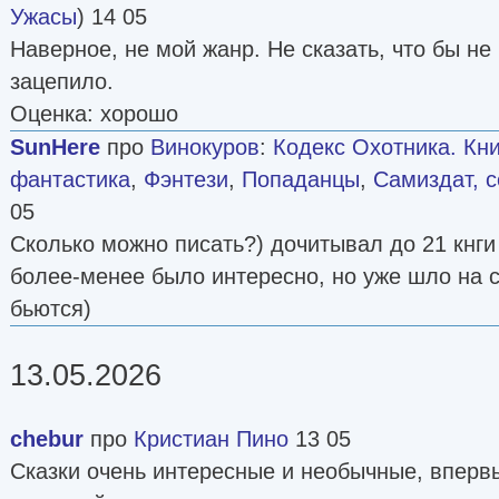
Ужасы
) 14 05
Наверное, не мой жанр. Не сказать, что бы не
зацепило.
Оценка: хорошо
SunHere
про
Винокуров
:
Кодекс Охотника. Кни
фантастика
,
Фэнтези
,
Попаданцы
,
Самиздат, с
05
Сколько можно писать?) дочитывал до 21 кнги 
более-менее было интересно, но уже шло на с
бьются)
13.05.2026
chebur
про
Кристиан Пино
13 05
Сказки очень интересные и необычные, вперв