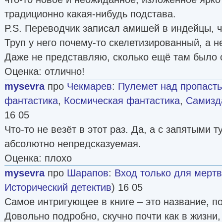
традиционно какая-нибудь подстава.
P.S. Переводчик записал амишей в индейцы, 
Труп у него почему-то скелетизированный, а н
Даже не представляю, сколько ещё там было 
Оценка: отлично!
mysevra
про
Чекмарев
:
Пулемет над пропаст
фантастика
,
Космическая фантастика
,
Самизда
16 05
Что-то не везёт в этот раз. Да, а с запятыми т
абсолютно непредсказуемая.
Оценка: плохо
mysevra
про
Шарапов
:
Вход только для мерт
Исторический детектив
) 16 05
Самое интригующее в книге – это название, по
Довольно подробно, скучно почти как в жизни