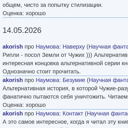
общем, чисто за попытку стилизации.
Оценка: хорошо
14.05.2026
akorish
про
Наумова
:
Наверху
(
Научная фант
Рипли - посол Земли от Чужих ))) Альтернати
интересная концовка альтернативной серии кн
Однозначно стоит прочитать.
akorish
про
Наумова
:
Безумие
(
Научная фант
Альтернативная история, в которой Чужие-ра
фанатично пытаются себя уничтожить. Читаем
Оценка: хорошо
akorish
про
Наумова
:
Контакт
(
Научная фанта
А это самое интересное, когда я читал эту книг