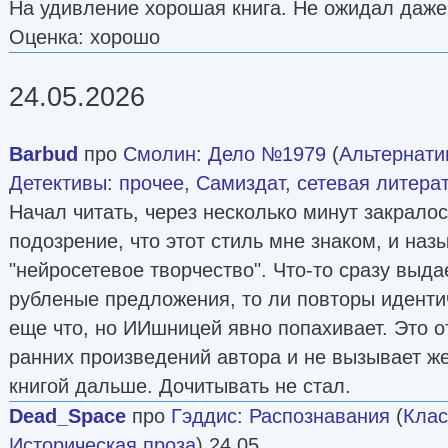
На удивление хорошая книга. Не ожидал даже
Оценка: хорошо
24.05.2026
Barbud
про
Смолин
:
Дело №1979
(
Альтернати
Детективы: прочее
,
Самиздат, сетевая литера
Начал читать, через несколько минут закрало
подозрение, что этот стиль мне знаком, и наз
"нейросетевое творчество". Что-то сразу выдае
рубленые предложения, то ли повторы иденти
еще что, но ИИшницей явно попахивает. Это о
ранних произведений автора и не вызывает ж
книгой дальше. Дочитывать не стал.
Dead_Space
про
Гэддис
:
Распознавания
(
Клас
Историческая проза
) 24 05