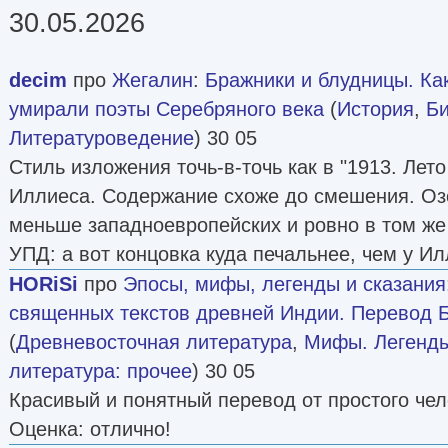
30.05.2026
decim
про
Жегалин
:
Бражники и блудницы. Ка
умирали поэты Серебряного века
(
История
,
Б
Литературоведение
) 30 05
Стиль изложения точь-в-точь как в "1913. Лет
Иллиеса. Содержание схоже до смешения. Оз
меньше западноевропейских и ровно в том же
УПД: а вот концовка куда печальнее, чем у Ил
HORiSi
про
Эпосы, мифы, легенды и сказания
священных текстов древней Индии. Перевод 
(
Древневосточная литература
,
Мифы. Легенды
литература: прочее
) 30 05
Красивый и понятный перевод от простого че
Оценка: отлично!