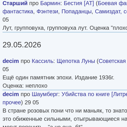
Старший
про
Бармин
:
Бестия [AT]
(
Боевая фа
фантастика
,
Фэнтези
,
Попаданцы
,
Самиздат, с
05
Лут, групповуха, групповуха лут. Оценка "плохо
29.05.2026
decim
про
Кассиль
:
Щепотка Луны
(
Советская
05
Ещё один памятник эпохи. Издание 1936г.
Оценка: неплохо
decim
про
Шаумберг
:
Убийства по книге [Литр
прочее
) 29 05
В стране розовых пони что ни маньяк, то знат
это обиженные сильными, отыгрывающиеся на 
могут пояснить - "а чо она, б*".