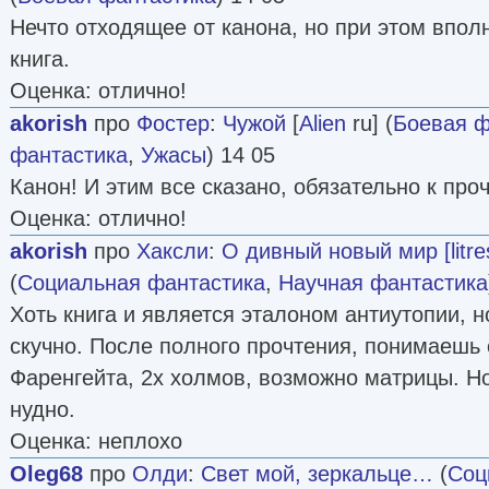
Нечто отходящее от канона, но при этом впол
книга.
Оценка: отлично!
akorish
про
Фостер
:
Чужой
[
Alien
ru] (
Боевая ф
фантастика
,
Ужасы
) 14 05
Канон! И этим все сказано, обязательно к про
Оценка: отлично!
akorish
про
Хаксли
:
О дивный новый мир [litre
(
Социальная фантастика
,
Научная фантастика
Хоть книга и является эталоном антиутопии, н
скучно. После полного прочтения, понимаешь 
Фаренгейта, 2х холмов, возможно матрицы. Но
нудно.
Оценка: неплохо
Oleg68
про
Олди
:
Свет мой, зеркальце…
(
Соц