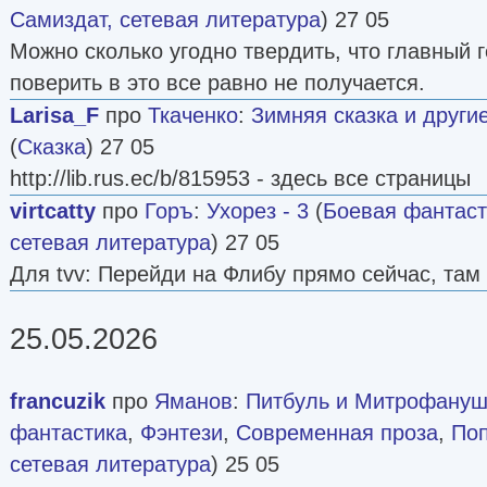
Самиздат, сетевая литература
) 27 05
Можно сколько угодно твердить, что главный 
поверить в это все равно не получается.
Larisa_F
про
Ткаченко
:
Зимняя сказка и други
(
Сказка
) 27 05
http://lib.rus.ec/b/815953 - здесь все страницы
virtcatty
про
Горъ
:
Ухорез - 3
(
Боевая фантаст
сетевая литература
) 27 05
Для tvv: Перейди на Флибу прямо сейчас, там 
25.05.2026
francuzik
про
Яманов
:
Питбуль и Митрофануш
фантастика
,
Фэнтези
,
Современная проза
,
По
сетевая литература
) 25 05