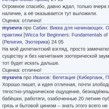
Огромное спасибо, давно ждал, только вчера
наличие, а её оказывается тут выложили.
Оценка: отлично!
mysevra
про
Сабин
:
Викка для начинающих. 
практики
[
Wicca for Beginners: Fundamentals of 
(
Религия
,
Эзотерика
) 24 05
На мой дилетантский взгляд, просто замечател
существу и без нагнетания эзотерической заум
тот будет искать дальше.
Оценка: отлично!
mysevra
про
Иванов
:
Вегетация
(
Киберпанк
,
П
Хорошо пишет, и идея отличная, почти злобо
тягостно-упадническое ощущение, безнадёжны
бабёшки, работяги, озабоченные 20 летние пу
грязь и бытовой цинизм – знать этого всего не