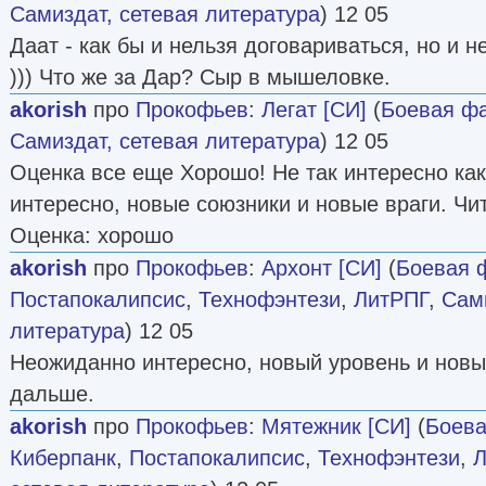
Самиздат, сетевая литература
) 12 05
Даат - как бы и нельзя договариваться, но и 
))) Что же за Дар? Сыр в мышеловке.
akorish
про
Прокофьев
:
Легат [СИ]
(
Боевая фа
Самиздат, сетевая литература
) 12 05
Оценка все еще Хорошо! Не так интересно как
интересно, новые союзники и новые враги. Ч
Оценка: хорошо
akorish
про
Прокофьев
:
Архонт [СИ]
(
Боевая 
Постапокалипсис
,
Технофэнтези
,
ЛитРПГ
,
Сами
литература
) 12 05
Неожиданно интересно, новый уровень и новы
дальше.
akorish
про
Прокофьев
:
Мятежник [СИ]
(
Боева
Киберпанк
,
Постапокалипсис
,
Технофэнтези
,
Л