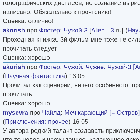
голографических дисплеев, но сознание выри
написано. Обязательно к прочтению!
Оценка: отлично!
akorish
про
Фостер
:
Чужой-3
[
Alien - 3
ru] (
Нау
Проходная книжка, 3й фильм мне тоже не силь
прочитать следует.
Оценка: хорошо
akorish
про
Фостер
:
Чужой. Чужие. Чужой-3 [А
(
Научная фантастика
) 16 05
Прочитал как сценарий, ничего особенного, пр
прочитать.
Оценка: хорошо
mysevra
про
Чайлд
:
Меч карающий [= Остров]
(
Приключения: прочее
) 16 05
У автора редкий талант создавать приключен
что-то новое и неожиданное, изложенное ярко