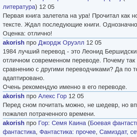
литература
) 12 05
Первая книга залетела на ура! Прочитал как н
тексте. Ждал последующие книги. Однозначн
Оценка: отлично!
akorish
про
Джордж Оруэлл
12 05
1984 лучший перевод - это Леонид Бершидски
отличном современном переводе. Почему так 
сравнению с другими переводчиками? Да по т
адаптировано.
Очень рекомендую именно в его переводе.
akorish
про
Алекс Гор
12 05
Перед сном почитать можно, не шедевр, но вп
пожалел потраченного времени.
akorish
про
Гор
:
Семя Каина
(
Боевая фантаст
фантастика
,
Фантастика: прочее
,
Самиздат, се