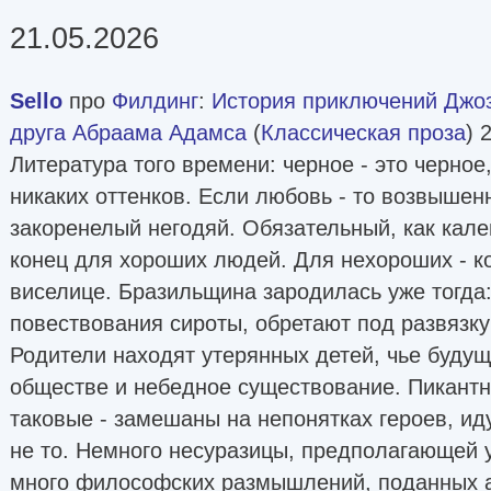
21.05.2026
Sello
про
Филдинг
:
История приключений Джоз
друга Абраама Адамса
(
Классическая проза
) 
Литература того времени: черное - это черное,
никаких оттенков. Если любовь - то возвышен
закоренелый негодяй. Обязательный, как кал
конец для хороших людей. Для нехороших - к
виселице. Бразильщина зародилась уже тогда:
повествования сироты, обретают под развязк
Родители находят утерянных детей, чье будущ
обществе и небедное существование. Пикантн
таковые - замешаны на непонятках героев, и
не то. Немного несуразицы, предполагающей у
много философских размышлений, поданных а