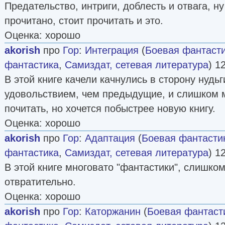
Предательство, интриги, доблесть и отвага, ну
прочитано, стоит прочитать и это.
Оценка: хорошо
akorish
про
Гор
:
Интеграция
(
Боевая фантаст
фантастика
,
Самиздат, сетевая литература
) 1
В этой книге качели качнулись в сторону нудь
удовольствием, чем предыдущие, и слишком 
почитать, но хочется побыстрее новую книгу.
Оценка: хорошо
akorish
про
Гор
:
Адаптация
(
Боевая фантасти
фантастика
,
Самиздат, сетевая литература
) 1
В этой книге многовато "фантастики", слишком
отвратительно.
Оценка: хорошо
akorish
про
Гор
:
Каторжанин
(
Боевая фантаст