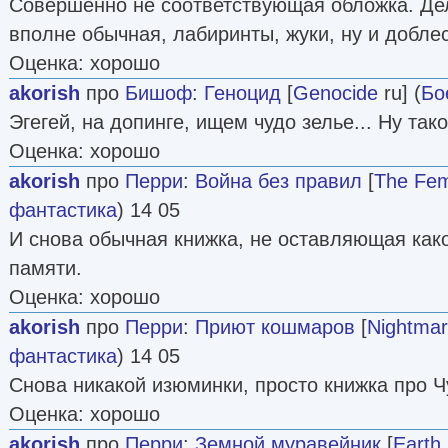
Совершенно не соответствующая обложка. Дело
вполне обычная, лабиринты, жуки, ну и добле
Оценка: хорошо
akorish
про
Бишоф
:
Геноцид
[
Genocide
ru] (
Бо
Эгегей, на допинге, ищем чудо зелье... Ну так
Оценка: хорошо
akorish
про
Перри
:
Война без правил
[
The Fem
фантастика
) 14 05
И снова обычная книжка, не оставляющая како
памяти.
Оценка: хорошо
akorish
про
Перри
:
Приют кошмаров
[
Nightmar
фантастика
) 14 05
Снова никакой изюминки, просто книжка про Ч
Оценка: хорошо
akorish
про
Перри
:
Земной муравейник
[
Earth