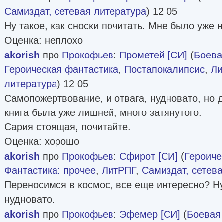
Самиздат, сетевая литература
) 12 05
Ну такое, как сноски почитать. Мне было уже 
Оценка: неплохо
akorish
про
Прокофьев
:
Прометей [СИ]
(
Боева
Героическая фантастика
,
Постапокалипсис
,
Ли
литература
) 12 05
Самопожертвование, и отвага, нудновато, но 
книга была уже лишней, много затянутого.
Сария стоящая, почитайте.
Оценка: хорошо
akorish
про
Прокофьев
:
Сфирот [СИ]
(
Героиче
Фантастика: прочее
,
ЛитРПГ
,
Самиздат, сетев
Переносимся в космос, все еще интересно? Ну
нудновато.
akorish
про
Прокофьев
:
Эфемер [СИ]
(
Боевая