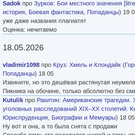
Sadok
про
Зурков
:
Бои местного значения [litre
история
,
Боевая фантастика
,
Попаданцы
) 19 
уже даже названия плагиатят
Оценка: нечитаемо
18.05.2026
vladimir1098
про
Круз
:
Хмель и Клондайк
(
Гор
Попаданцы
) 18 05
Извините, но это дешёвая растянутая неумела
Пикника на обочине, только абсолютно без см
Kutulik
про
Ракитин
:
Американские трагедии.
уголовных расследований XIX–XX столетий. Кн
Юриспруденция
,
Биографии и Мемуары
) 18 05
Ну вот и она, а то была снята с продажи
Спасибо тому, кто поделился книгой и тому, к