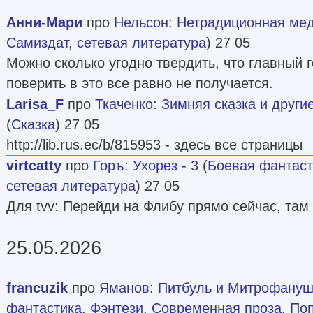
Анни-Мари
про
Нельсон
:
Нетрадиционная ме
Самиздат, сетевая литература
) 27 05
Можно сколько угодно твердить, что главный 
поверить в это все равно не получается.
Larisa_F
про
Ткаченко
:
Зимняя сказка и други
(
Сказка
) 27 05
http://lib.rus.ec/b/815953 - здесь все страницы
virtcatty
про
Горъ
:
Ухорез - 3
(
Боевая фантаст
сетевая литература
) 27 05
Для tvv: Перейди на Флибу прямо сейчас, там 
25.05.2026
francuzik
про
Яманов
:
Питбуль и Митрофануш
фантастика
,
Фэнтези
,
Современная проза
,
По