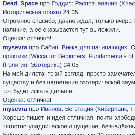
Dead_Space
про
Гэддис
:
Распознавания
(
Клас
Историческая проза
) 24 05
Огромное спасибо, давно ждал, только вчера
наличие, а её оказывается тут выложили.
Оценка: отлично!
mysevra
про
Сабин
:
Викка для начинающих. 
практики
[
Wicca for Beginners: Fundamentals of 
(
Религия
,
Эзотерика
) 24 05
На мой дилетантский взгляд, просто замечател
существу и без нагнетания эзотерической заум
тот будет искать дальше.
Оценка: отлично!
mysevra
про
Иванов
:
Вегетация
(
Киберпанк
,
П
Хорошо пишет, и идея отличная, почти злобо
тягостно-упадническое ощущение, безнадёжны
бабёшки, работяги, озабоченные 20 летние пу