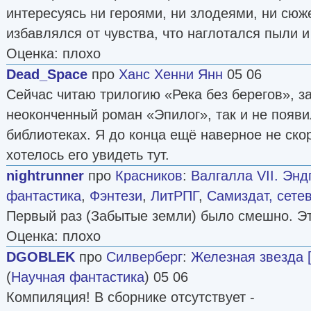
интересуясь ни героями, ни злодеями, ни сюж
избавлялся от чувства, что наглотался пыли и
Оценка: плохо
Dead_Space
про
Ханс Хенни Янн
05 06
Сейчас читаю трилогию «Река без берегов», з
неоконченный роман «Эпилог», так и не появи
библиотеках. Я до конца ещё наверное не скор
хотелось его увидеть тут.
nightrunner
про
Красников
:
Валгалла VII. Энд
фантастика
,
Фэнтези
,
ЛитРПГ
,
Самиздат, сете
Первый раз (Забытые земли) было смешно. Эт
Оценка: плохо
DGOBLEK
про
Силверберг
:
Железная звезда 
(
Научная фантастика
) 05 06
Компиляция! В сборнике отсутствует -