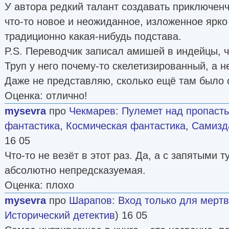
У автора редкий талант создавать приключен
что-то новое и неожиданное, изложенное ярко
традиционно какая-нибудь подстава.
P.S. Переводчик записал амишей в индейцы, 
Труп у него почему-то скелетизированный, а н
Даже не представляю, сколько ещё там было 
Оценка: отлично!
mysevra
про
Чекмарев
:
Пулемет над пропаст
фантастика
,
Космическая фантастика
,
Самизда
16 05
Что-то не везёт в этот раз. Да, а с запятыми т
абсолютно непредсказуемая.
Оценка: плохо
mysevra
про
Шарапов
:
Вход только для мерт
Исторический детектив
) 16 05