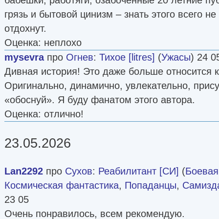
грязь и бытовой цинизм – знать этого всего не
отдохнут.
Оценка: неплохо
mysevra
про
Огнев
:
Тихое [litres]
(
Ужасы
) 24 0
Дивная история! Это даже больше относится 
Оригинально, динамично, увлекательно, прису
«обоснуй». Я буду фанатом этого автора.
Оценка: отлично!
23.05.2026
Lan2292
про
Сухов
:
Реабилитант [СИ]
(
Боевая
Космическая фантастика
,
Попаданцы
,
Самизда
23 05
Очень понравилось, всем рекомендую.