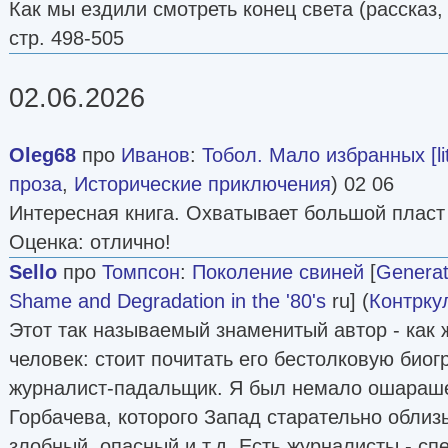
Как мы ездили смотреть конец света (рассказ,
стр. 498-505
02.06.2026
Oleg68
про
Иванов
:
Тобол. Мало избранных [lit
проза
,
Исторические приключения
) 02 06
Интересная книга. Охватывает большой пласт
Оценка: отлично!
Sello
про
Томпсон
:
Поколение свиней
[
Generat
Shame and Degradation in the '80's
ru] (
Контрку
Этот так называемый знаменитый автор - как 
человек: стоит почитать его бестолковую био
журналист-падальщик. Я был немало ошарашен
Горбачева, которого Запад старательно облиз
злобный, опасный и т.д. Есть журналисты - сп