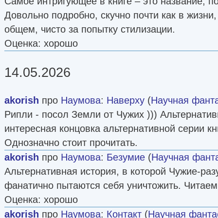
Самое интригующее в книге – это название, по
Довольно подробно, скучно почти как в жизни
общем, чисто за попытку стилизации.
Оценка: хорошо
14.05.2026
akorish
про
Наумова
:
Наверху
(
Научная фант
Рипли - посол Земли от Чужих ))) Альтернати
интересная концовка альтернативной серии кн
Однозначно стоит прочитать.
akorish
про
Наумова
:
Безумие
(
Научная фант
Альтернативная история, в которой Чужие-ра
фанатично пытаются себя уничтожить. Читаем
Оценка: хорошо
akorish
про
Наумова
:
Контакт
(
Научная фанта