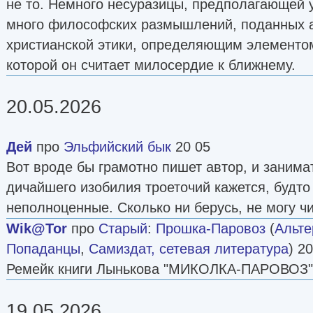
не то. Немного несуразицы, предполагающей у
много философских размышлений, поданных а
христианской этики, определяющим элементо
которой он считает милосердие к ближнему.
20.05.2026
Дей
про
Эльфийский бык
20 05
Вот вроде бы грамотно пишет автор, и занимат
дичайшего изобилия троеточий кажется, будто
неполноценные. Сколько ни берусь, не могу чи
Wik@Tor
про
Старый
:
Прошка-Паровоз
(
Альте
Попаданцы
,
Самиздат, сетевая литература
) 2
Ремейк книги Лынькова "МИКОЛКА-ПАРОВОЗ"
19.05.2026