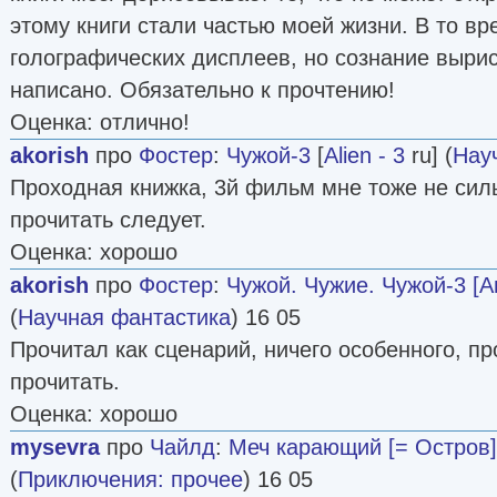
этому книги стали частью моей жизни. В то в
голографических дисплеев, но сознание выри
написано. Обязательно к прочтению!
Оценка: отлично!
akorish
про
Фостер
:
Чужой-3
[
Alien - 3
ru] (
Нау
Проходная книжка, 3й фильм мне тоже не силь
прочитать следует.
Оценка: хорошо
akorish
про
Фостер
:
Чужой. Чужие. Чужой-3 [А
(
Научная фантастика
) 16 05
Прочитал как сценарий, ничего особенного, пр
прочитать.
Оценка: хорошо
mysevra
про
Чайлд
:
Меч карающий [= Остров]
(
Приключения: прочее
) 16 05