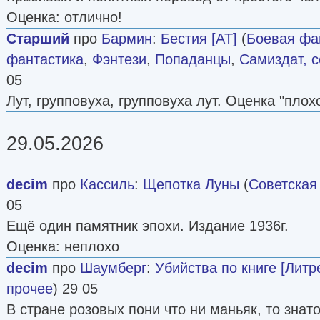
Оценка: отлично!
Старший
про
Бармин
:
Бестия [AT]
(
Боевая фа
фантастика
,
Фэнтези
,
Попаданцы
,
Самиздат, с
05
Лут, групповуха, групповуха лут. Оценка "плохо
29.05.2026
decim
про
Кассиль
:
Щепотка Луны
(
Советская
05
Ещё один памятник эпохи. Издание 1936г.
Оценка: неплохо
decim
про
Шаумберг
:
Убийства по книге [Литр
прочее
) 29 05
В стране розовых пони что ни маньяк, то знат