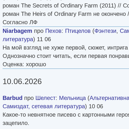
роман The Secrets of Ordinary Farm (2011) // 
роман The Heirs of Ordinary Farm не окончено 
Согласно ЛФ
Niarbagem
про
Пехов
:
Птицелов
(
Фэнтези
,
Сам
литература
) 11 06
На мой взгляд не хуже первой, сюжет, интрига 
Однозначно стоит читать, если первая понрав
Оценка: хорошо
10.06.2026
Barbud
про
Шелест
:
Мельница
(
Альтернативна
Самиздат, сетевая литература
) 10 06
Какое-то невнятное писево с картонными гер
зацепило.