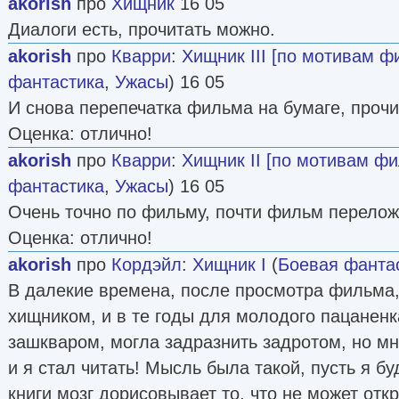
akorish
про
Хищник
16 05
Диалоги есть, прочитать можно.
akorish
про
Кварри
:
Хищник III [по мотивам ф
фантастика
,
Ужасы
) 16 05
И снова перепечатка фильма на бумаге, прочит
Оценка: отлично!
akorish
про
Кварри
:
Хищник II [по мотивам ф
фантастика
,
Ужасы
) 16 05
Очень точно по фильму, почти фильм перелож
Оценка: отлично!
akorish
про
Кордэйл
:
Хищник I
(
Боевая фанта
В далекие времена, после просмотра фильма,
хищником, и в те годы для молодого пацаненк
зашкваром, могла задразнить задротом, но мн
и я стал читать! Мысль была такой, пусть я бу
книги мозг дорисовывает то, что не может отк