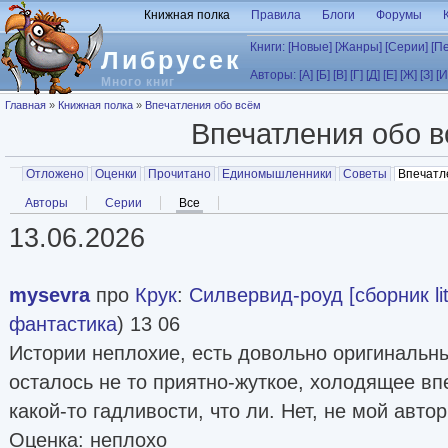
Перейти к основному содержанию
Книжная полка
Правила
Блоги
Форумы
Книги:
[Новые]
[Жанры]
[Серии]
[П
Либрусек
Авторы:
[А]
[Б]
[В]
[Г]
[Д]
[Е]
[Ж]
[З]
[И
Много книг
Вы здесь
Главная
»
Книжная полка
»
Впечатления обо всём
Впечатления обо 
Главные вкладки
Отложено
Оценки
Прочитано
Единомышленники
Советы
Впечатл
Вторичные вкладки
Авторы
Серии
Все
(активная вкладка)
13.06.2026
mysevra
про
Крук
:
Силвервид-роуд [сборник lit
фантастика
) 13 06
Истории неплохие, есть довольно оригинальн
осталось не то приятно-жуткое, холодящее в
какой-то гадливости, что ли. Нет, не мой автор
Оценка: неплохо