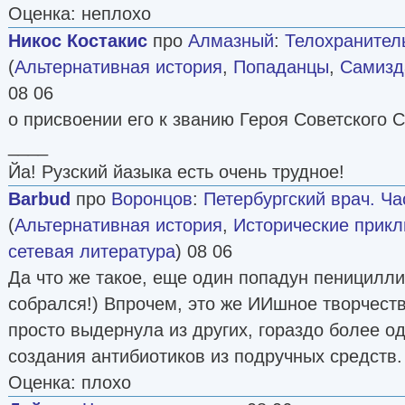
Оценка: неплохо
Никос Костакис
про
Алмазный
:
Телохранитель
(
Альтернативная история
,
Попаданцы
,
Самизда
08 06
о присвоении его к званию Героя Советского 
____
Йа! Рузский йазыка есть очень трудное!
Barbud
про
Воронцов
:
Петербургский врач. Ча
(
Альтернативная история
,
Исторические прик
сетевая литература
) 08 06
Да что же такое, еще один попадун пеницилли
собрался!) Впрочем, это же ИИшное творчеств
просто выдернула из других, гораздо более о
создания антибиотиков из подручных средств.
Оценка: плохо