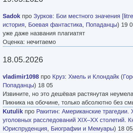
Sadok
про
Зурков
:
Бои местного значения [litre
история
,
Боевая фантастика
,
Попаданцы
) 19 
уже даже названия плагиатят
Оценка: нечитаемо
18.05.2026
vladimir1098
про
Круз
:
Хмель и Клондайк
(
Гор
Попаданцы
) 18 05
Извините, но это дешёвая растянутая неумела
Пикника на обочине, только абсолютно без см
Kutulik
про
Ракитин
:
Американские трагедии.
уголовных расследований XIX–XX столетий. Кн
Юриспруденция
,
Биографии и Мемуары
) 18 05