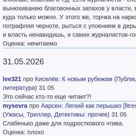
вынюхиванию благовонных запахов у власти, в
куда только можно. У этого же, торчка на нарк
потрафляя черноте, рыться с упоением в дерьм
и власть ненавидишь, и самих журналистов-г
Оценка: нечитаемо
31.05.2026
lee321
про
Киселёв
:
К новым рубежам
(
Публиц
литература
) 31 05
Это сейчас кто-то еще читает?!
mysevra
про
Аарсен
:
Легкий как перышко [litres
(
Ужасы
,
Триллер
,
Детективы: прочее
) 31 05
Слабенько даже для подросткового чтива.
Оценка: плохо