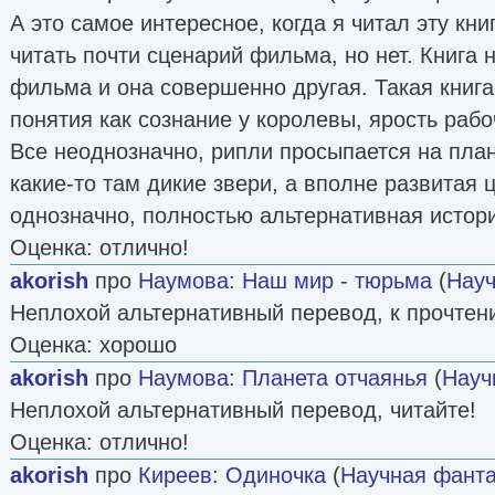
А это самое интересное, когда я читал эту книг
читать почти сценарий фильма, но нет. Книга 
фильма и она совершенно другая. Такая книга
понятия как сознание у королевы, ярость рабо
Все неоднозначно, рипли просыпается на план
какие-то там дикие звери, а вполне развитая 
однозначно, полностью альтернативная истор
Оценка: отлично!
akorish
про
Наумова
:
Наш мир - тюрьма
(
Науч
Неплохой альтернативный перевод, к прочтен
Оценка: хорошо
akorish
про
Наумова
:
Планета отчаянья
(
Науч
Неплохой альтернативный перевод, читайте!
Оценка: отлично!
akorish
про
Киреев
:
Одиночка
(
Научная фанта