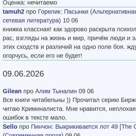
Оценка: нечитаемо
tamuh2
про
Горелик
:
Пасынки
(
Альтернативна
сетевая литература
) 10 06
книжка классная! как здорово раскрыта психо
рас, взгляды на жизнь и мир, причём люди и 
этих сходств и различий на одно поле боя. ж
огорчусь, если его не будет!
09.06.2026
Gilean
про
Алим Тыналин
09 06
Все книги читабельны )) Прочитал серию Бир
читаю Криминалиста. Мне нравится, неплохая
ошибок в тексте мало.
Sello
про
Пинчон
:
Выкрикивается лот 49
[
The C
(
Современная проза
) 09 06