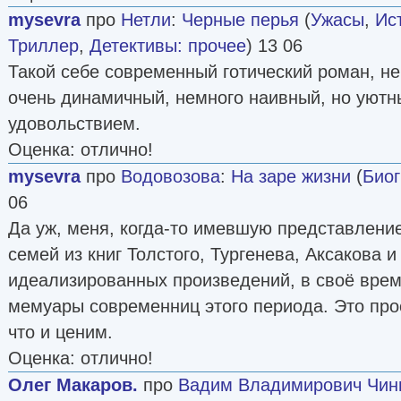
mysevra
про
Нетли
:
Черные перья
(
Ужасы
,
Ис
Триллер
,
Детективы: прочее
) 13 06
Такой себе современный готический роман, не
очень динамичный, немного наивный, но уютн
удовольствием.
Оценка: отлично!
mysevra
про
Водовозова
:
На заре жизни
(
Био
06
Да уж, меня, когда-то имевшую представлени
семей из книг Толстого, Тургенева, Аксакова 
идеализированных произведений, в своё вре
мемуары современниц этого периода. Это прос
что и ценим.
Оценка: отлично!
Олег Макаров.
про
Вадим Владимирович Чин