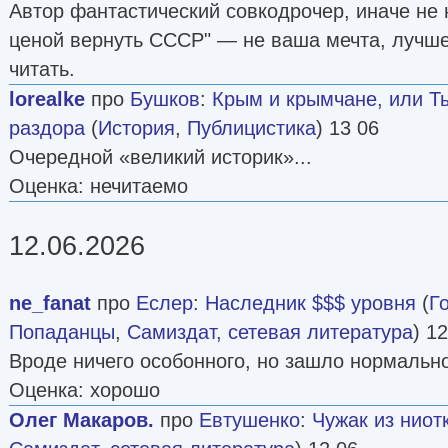
Автор фантастический совкодрочер, иначе не
ценой вернуть СССР" — не ваша мечта, лучше
читать.
lorealke
про
Бушков
:
Крым и крымчане, или Т
раздора
(
История
,
Публицистика
) 13 06
Очередной «великий историк»...
Оценка: нечитаемо
12.06.2026
ne_fanat
про
Еслер
:
Наследник $$$ уровня
(
Г
Попаданцы
,
Самиздат, сетевая литература
) 1
Вроде ничего особонного, но зашло нормально
Оценка: хорошо
Олег Макаров.
про
Евтушенко
:
Чужак из ниот