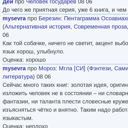
Дей
про
Человек государев
08 06
До чего же приятная серия, уже 6 книга, и че
mysevra
про
Березин
:
Пентаграмма Осоавиахим
(
Альтернативная история
,
Современная проза
06
Как той собачке, ничего не светит, акцент вы
язык хорош, улыбнуло.
Оценка: хорошо
mysevra
про
Мороз
:
Мгла [СИ]
(
Фэнтези
,
Сами
литература
) 08 06
Сейчас много таких книг: золотая идея, ориги
изложить человек не в состоянии – ни словарн
фантазии, ни таланта плести словесные круже
изъясняться чётко и внятно. Таким надо работ
языкастым.
Оценка: неплохо