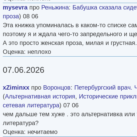
mysevra
про
Реньжина
:
Бабушка сказала сиде
проза
) 08 06
Эта книжка упоминалась в каком-то списке са
поэтому я и ждала чего-то запредельного и щ
А это просто женская проза, милая и грустная
Оценка: неплохо
07.06.2026
xZiminxx
про
Воронцов
:
Петербургский врач. Ч
(
Альтернативная история
,
Исторические прик
сетевая литература
) 07 06
чем дальше тем хуже . это альтернативка или
литература?
Оценка: нечитаемо