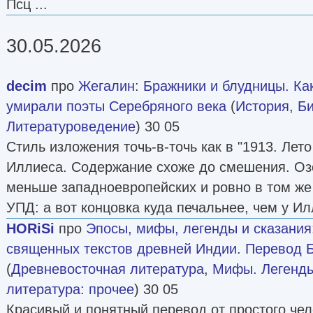
Псц ...
30.05.2026
decim
про
Жегалин
:
Бражники и блудницы. Ка
умирали поэты Серебряного века
(
История
,
Б
Литературоведение
) 30 05
Стиль изложения точь-в-точь как в "1913. Лет
Иллиеса. Содержание схоже до смешения. Оз
меньше западноевропейских и ровно в том же
УПД: а вот концовка куда печальнее, чем у Ил
HORiSi
про
Эпосы, мифы, легенды и сказания
священных текстов древней Индии. Перевод 
(
Древневосточная литература
,
Мифы. Легенды
литература: прочее
) 30 05
Красивый и понятный перевод от простого че