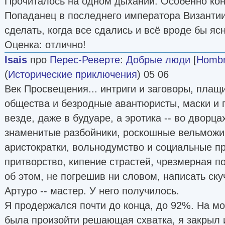
Прочиталось на одном дыхании. Особенно кон
Попаданец в последнего императора Византии
сделать, когда все сдались и всё вроде бы яс
Оценка: отлично!
Isais
про
Перес-Реверте
:
Добрые люди
[
Hombr
(
Исторические приключения
) 05 06
Век Просвещения... интриги и заговоры, плащ
общества и безродные авантюристы, маски и
везде, даже в будуаре, а эротика -- во дворц
знаменитые разбойники, роскошные вельможи
аристократки, вольнодумство и социальные п
притворство, кипение страстей, чрезмерная п
об этом, не погрешив ни словом, написать ску
Артуро -- мастер. У него получилось.
Я продержался почти до конца, до 92%. На мо
была произойти решающая схватка, я закрыл 