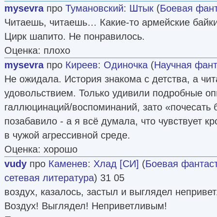
mysevra
про
Тумановский
:
Штык
(
Боевая фант
Читаешь, читаешь… Какие-то армейские байк
Цирк шапито. Не понравилось.
Оценка: плохо
mysevra
про
Киреев
:
Одиночка
(
Научная фант
Не ожидала. История знакома с детства, а чит
удовольствием. Только удивили подробные оп
галлюцинаций/воспоминаний, зато «почесать 
позабавило - а я всё думала, что чувствует 
в чужой агрессивной среде.
Оценка: хорошо
vudy
про
Каменев
:
Хлад [СИ]
(
Боевая фантас
сетевая литература
) 31 05
воздух, казалось, застыл и выглядел неприве
Воздух! Выглядел! Неприветливым!