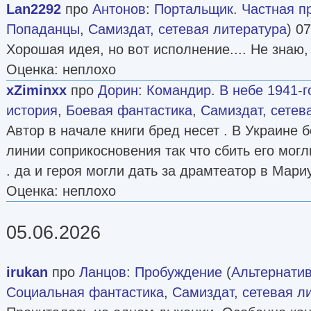
Lan2292
про
Антонов
:
Портальщик. Частная пр
Попаданцы
,
Самиздат, сетевая литература
) 0
Хорошая идея, но вот исполнение.... Не знаю,
Оценка: неплохо
xZiminxx
про
Дорин
:
Командир. В небе 1941-г
история
,
Боевая фантастика
,
Самиздат, сетев
Автор в начале книги бред несет . В Украине 
линии соприкосновения так что сбить его могл
. да и героя могли дать за драмтеатор в Мар
Оценка: неплохо
05.06.2026
irukan
про
Ланцов
:
Пробуждение
(
Альтернатив
Социальная фантастика
,
Самиздат, сетевая л