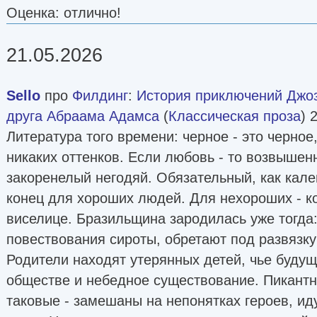
Оценка: отлично!
21.05.2026
Sello
про
Филдинг
:
История приключений Джоз
друга Абраама Адамса
(
Классическая проза
) 
Литература того времени: черное - это черное,
никаких оттенков. Если любовь - то возвышен
закоренелый негодяй. Обязательный, как кал
конец для хороших людей. Для нехороших - к
виселице. Бразильщина зародилась уже тогда:
повествования сироты, обретают под развязк
Родители находят утерянных детей, чье будущ
обществе и небедное существование. Пикантн
таковые - замешаны на непонятках героев, и