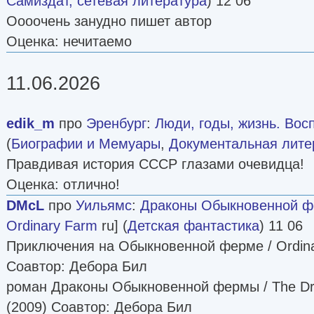
Самиздат, сетевая литература
) 12 06
Оооочень занудно пишет автор
Оценка: нечитаемо
11.06.2026
edik_m
про
Эренбург
:
Люди, годы, жизнь. Вос
(
Биографии и Мемуары
,
Документальная лите
Правдивая история СССР глазами очевидца!
Оценка: отлично!
DMcL
про
Уильямс
:
Драконы Обыкновенной 
Ordinary Farm
ru] (
Детская фантастика
) 11 06
Приключения на Обыкновенной ферме / Ordina
Соавтор: Дебора Бил
роман Драконы Обыкновенной фермы / The Dra
(2009) Соавтор: Дебора Бил