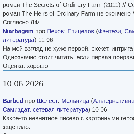
роман The Secrets of Ordinary Farm (2011) // 
роман The Heirs of Ordinary Farm не окончено 
Согласно ЛФ
Niarbagem
про
Пехов
:
Птицелов
(
Фэнтези
,
Сам
литература
) 11 06
На мой взгляд не хуже первой, сюжет, интрига 
Однозначно стоит читать, если первая понрав
Оценка: хорошо
10.06.2026
Barbud
про
Шелест
:
Мельница
(
Альтернативна
Самиздат, сетевая литература
) 10 06
Какое-то невнятное писево с картонными гер
зацепило.