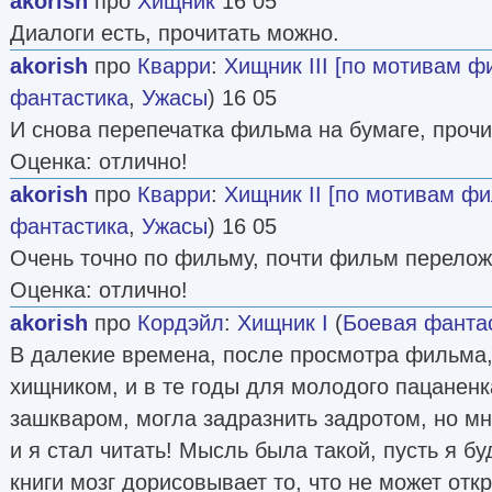
akorish
про
Хищник
16 05
Диалоги есть, прочитать можно.
akorish
про
Кварри
:
Хищник III [по мотивам ф
фантастика
,
Ужасы
) 16 05
И снова перепечатка фильма на бумаге, прочит
Оценка: отлично!
akorish
про
Кварри
:
Хищник II [по мотивам ф
фантастика
,
Ужасы
) 16 05
Очень точно по фильму, почти фильм перелож
Оценка: отлично!
akorish
про
Кордэйл
:
Хищник I
(
Боевая фанта
В далекие времена, после просмотра фильма,
хищником, и в те годы для молодого пацаненк
зашкваром, могла задразнить задротом, но мн
и я стал читать! Мысль была такой, пусть я бу
книги мозг дорисовывает то, что не может отк