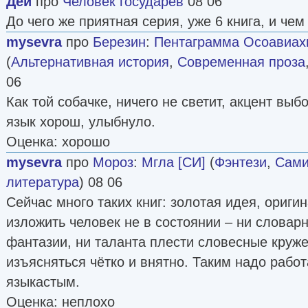
Дей
про
Человек государев
08 06
До чего же приятная серия, уже 6 книга, и че
mysevra
про
Березин
:
Пентаграмма Осоавиахим
(
Альтернативная история
,
Современная проза
06
Как той собачке, ничего не светит, акцент вы
язык хорош, улыбнуло.
Оценка: хорошо
mysevra
про
Мороз
:
Мгла [СИ]
(
Фэнтези
,
Сами
литература
) 08 06
Сейчас много таких книг: золотая идея, ориги
изложить человек не в состоянии – ни словарн
фантазии, ни таланта плести словесные круже
изъясняться чётко и внятно. Таким надо работ
языкастым.
Оценка: неплохо