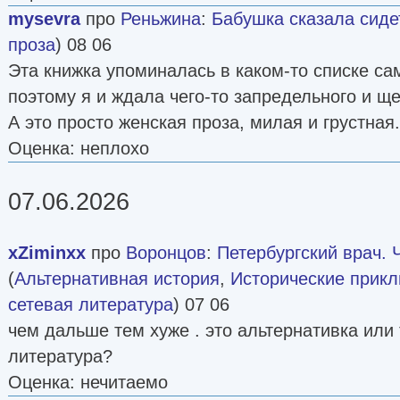
mysevra
про
Реньжина
:
Бабушка сказала сиде
проза
) 08 06
Эта книжка упоминалась в каком-то списке са
поэтому я и ждала чего-то запредельного и щ
А это просто женская проза, милая и грустная
Оценка: неплохо
07.06.2026
xZiminxx
про
Воронцов
:
Петербургский врач. Ч
(
Альтернативная история
,
Исторические прик
сетевая литература
) 07 06
чем дальше тем хуже . это альтернативка или
литература?
Оценка: нечитаемо