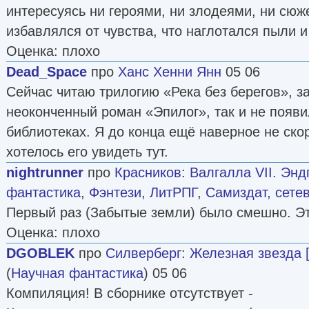
интересуясь ни героями, ни злодеями, ни сюж
избавлялся от чувства, что наглотался пыли и
Оценка: плохо
Dead_Space
про
Ханс Хенни Янн
05 06
Сейчас читаю трилогию «Река без берегов», з
неоконченный роман «Эпилог», так и не появи
библиотеках. Я до конца ещё наверное не скор
хотелось его увидеть тут.
nightrunner
про
Красников
:
Валгалла VII. Энд
фантастика
,
Фэнтези
,
ЛитРПГ
,
Самиздат, сете
Первый раз (Забытые земли) было смешно. Эт
Оценка: плохо
DGOBLEK
про
Силверберг
:
Железная звезда 
(
Научная фантастика
) 05 06
Компиляция! В сборнике отсутствует -