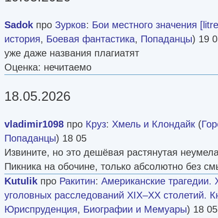
Sadok
про
Зурков
:
Бои местного значения [litre
история
,
Боевая фантастика
,
Попаданцы
) 19 
уже даже названия плагиатят
Оценка: нечитаемо
18.05.2026
vladimir1098
про
Круз
:
Хмель и Клондайк
(
Гор
Попаданцы
) 18 05
Извините, но это дешёвая растянутая неумела
Пикника на обочине, только абсолютно без см
Kutulik
про
Ракитин
:
Американские трагедии.
уголовных расследований XIX–XX столетий. Кн
Юриспруденция
,
Биографии и Мемуары
) 18 05