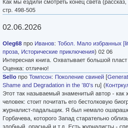
Как мы ездили смотреть конец света (рассказ,
стр. 498-505
02.06.2026
Oleg68
про
Иванов
:
Тобол. Мало избранных [lit
проза
,
Исторические приключения
) 02 06
Интересная книга. Охватывает большой пласт
Оценка: отлично!
Sello
про
Томпсон
:
Поколение свиней
[
Generat
Shame and Degradation in the '80's
ru] (
Контрку
Этот так называемый знаменитый автор - как 
человек: стоит почитать его бестолковую био
журналист-падальщик. Я был немало ошарашен
Горбачева, которого Запад старательно облиз
злобный, опасный и т.д. Есть журналисты - сп