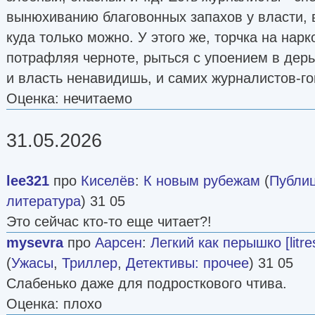
вынюхиванию благовонных запахов у власти, в
куда только можно. У этого же, торчка на нарк
потрафляя черноте, рыться с упоением в дерьм
и власть ненавидишь, и самих журналистов-г
Оценка: нечитаемо
31.05.2026
lee321
про
Киселёв
:
К новым рубежам
(
Публиц
литература
) 31 05
Это сейчас кто-то еще читает?!
mysevra
про
Аарсен
:
Легкий как перышко [litres
(
Ужасы
,
Триллер
,
Детективы: прочее
) 31 05
Слабенько даже для подросткового чтива.
Оценка: плохо