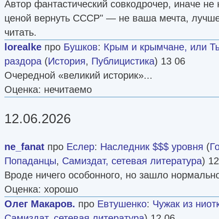
Автор фантастический совкодрочер, иначе не
ценой вернуть СССР" — не ваша мечта, лучше
читать.
lorealke
про
Бушков
:
Крым и крымчане, или Т
раздора
(
История
,
Публицистика
) 13 06
Очередной «великий историк»...
Оценка: нечитаемо
12.06.2026
ne_fanat
про
Еслер
:
Наследник $$$ уровня
(
Г
Попаданцы
,
Самиздат, сетевая литература
) 1
Вроде ничего особонного, но зашло нормально
Оценка: хорошо
Олег Макаров.
про
Евтушенко
:
Чужак из ниот
Самиздат, сетевая литература
) 12 06