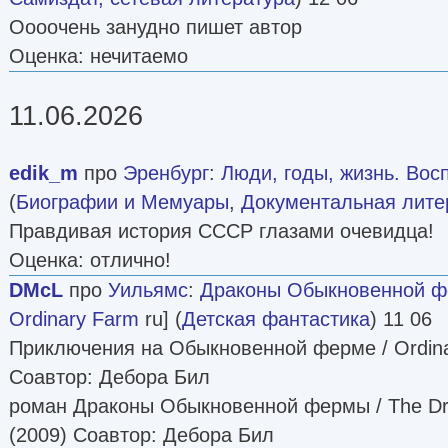
Оооочень занудно пишет автор
Оценка: нечитаемо
11.06.2026
edik_m
про
Эренбург
:
Люди, годы, жизнь. Вос
(
Биографии и Мемуары
,
Документальная лите
Правдивая история СССР глазами очевидца!
Оценка: отлично!
DMcL
про
Уильямс
:
Драконы Обыкновенной 
Ordinary Farm
ru] (
Детская фантастика
) 11 06
Приключения на Обыкновенной ферме / Ordina
Соавтор: Дебора Бил
роман Драконы Обыкновенной фермы / The Dra
(2009) Соавтор: Дебора Бил