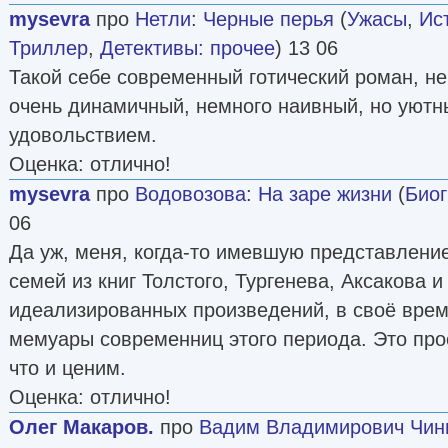
mysevra
про
Нетли
:
Черные перья
(
Ужасы
,
Ис
Триллер
,
Детективы: прочее
) 13 06
Такой себе современный готический роман, не
очень динамичный, немного наивный, но уютн
удовольствием.
Оценка: отлично!
mysevra
про
Водовозова
:
На заре жизни
(
Био
06
Да уж, меня, когда-то имевшую представлени
семей из книг Толстого, Тургенева, Аксакова 
идеализированных произведений, в своё вре
мемуары современниц этого периода. Это прос
что и ценим.
Оценка: отлично!
Олег Макаров.
про
Вадим Владимирович Чин