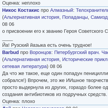
Оценка: неплохо
Никос Костакис
про
Алмазный
:
Телохранитель
(
Альтернативная история
,
Попаданцы
,
Самизда
08 06
о присвоении его к званию Героя Советского 
____
Йа! Рузский йазыка есть очень трудное!
Barbud
про
Воронцов
:
Петербургский врач. Ча
(
Альтернативная история
,
Исторические прик
сетевая литература
) 08 06
Да что же такое, еще один попадун пеницилли
собрался!) Впрочем, это же ИИшное творчеств
просто выдернула из других, гораздо более о
создания антибиотиков из подручных средств.
Оценка: плохо