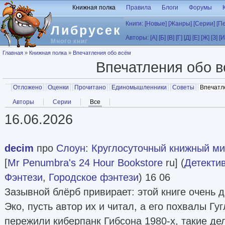
Перейти к основному содержанию
Книжная полка
Правила
Блоги
Форумы
Книги:
[Новые]
[Жанры]
[Серии]
[П
Либрусек
Авторы:
[А]
[Б]
[В]
[Г]
[Д]
[Е]
[Ж]
[З]
[И
Много книг
Вы здесь
Главная
»
Книжная полка
»
Впечатления обо всём
Впечатления обо 
Главные вкладки
Отложено
Оценки
Прочитано
Единомышленники
Советы
Впечатл
Вторичные вкладки
Авторы
Серии
Все
(активная вкладка)
16.06.2026
decim
про
Слоун
:
Круглосуточный книжный мис
[
Mr Penumbra's 24 Hour Bookstore
ru] (
Детекти
Фэнтези
,
Городское фэнтези
) 16 06
Зазывной блёрб привирает: этой книге очень 
Эко, пусть автор их и читал, а его похвалы Гу
пережили киберпанк Гибсона 1980-х, такие де