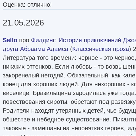
Оценка: отлично!
21.05.2026
Sello
про
Филдинг
:
История приключений Джоз
друга Абраама Адамса
(
Классическая проза
) 
Литература того времени: черное - это черное,
никаких оттенков. Если любовь - то возвышен
закоренелый негодяй. Обязательный, как кал
конец для хороших людей. Для нехороших - к
виселице. Бразильщина зародилась уже тогда:
повествования сироты, обретают под развязк
Родители находят утерянных детей, чье будущ
обществе и небедное существование. Пикантн
таковые - замешаны на непонятках героев, и