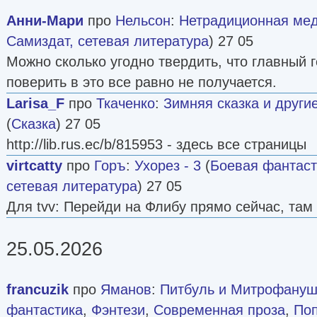
Анни-Мари
про
Нельсон
:
Нетрадиционная ме
Самиздат, сетевая литература
) 27 05
Можно сколько угодно твердить, что главный 
поверить в это все равно не получается.
Larisa_F
про
Ткаченко
:
Зимняя сказка и други
(
Сказка
) 27 05
http://lib.rus.ec/b/815953 - здесь все страницы
virtcatty
про
Горъ
:
Ухорез - 3
(
Боевая фантаст
сетевая литература
) 27 05
Для tvv: Перейди на Флибу прямо сейчас, там 
25.05.2026
francuzik
про
Яманов
:
Питбуль и Митрофануш
фантастика
,
Фэнтези
,
Современная проза
,
По