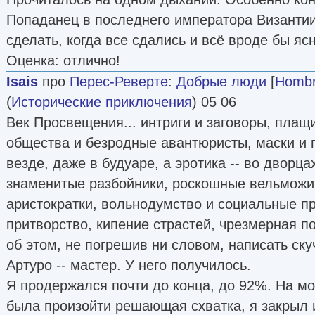
Попаданец в последнего императора Византии
сделать, когда все сдались и всё вроде бы яс
Оценка: отлично!
Isais
про
Перес-Реверте
:
Добрые люди
[
Hombr
(
Исторические приключения
) 05 06
Век Просвещения... интриги и заговоры, плащ
общества и безродные авантюристы, маски и
везде, даже в будуаре, а эротика -- во дворц
знаменитые разбойники, роскошные вельможи
аристократки, вольнодумство и социальные п
притворство, кипение страстей, чрезмерная п
об этом, не погрешив ни словом, написать ску
Артуро -- мастер. У него получилось.
Я продержался почти до конца, до 92%. На мо
была произойти решающая схватка, я закрыл 