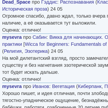
Dead_Space
про
Гэддис
:
Распознавания
(
Клас
Историческая проза
) 24 05
Огромное спасибо, давно ждал, только вчера
наличие, а её оказывается тут выложили.
Оценка: отлично!
mysevra
про
Сабин
:
Викка для начинающих. 
практики
[
Wicca for Beginners: Fundamentals of 
(
Религия
,
Эзотерика
) 24 05
На мой дилетантский взгляд, просто замечател
существу и без нагнетания эзотерической заум
тот будет искать дальше.
Оценка: отлично!
mysevra
про
Иванов
:
Вегетация
(
Киберпанк
,
П
Хорошо пишет, и идея отличная, почти злобо
тягостно-упадническое ощущение, безнадёжны
бабёшки, работяги, озабоченные 20 летние пу