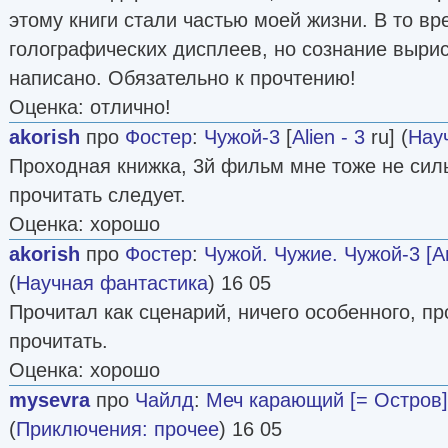
этому книги стали частью моей жизни. В то в
голографических дисплеев, но сознание выри
написано. Обязательно к прочтению!
Оценка: отлично!
akorish
про
Фостер
:
Чужой-3
[
Alien - 3
ru] (
Нау
Проходная книжка, 3й фильм мне тоже не силь
прочитать следует.
Оценка: хорошо
akorish
про
Фостер
:
Чужой. Чужие. Чужой-3 [А
(
Научная фантастика
) 16 05
Прочитал как сценарий, ничего особенного, пр
прочитать.
Оценка: хорошо
mysevra
про
Чайлд
:
Меч карающий [= Остров]
(
Приключения: прочее
) 16 05