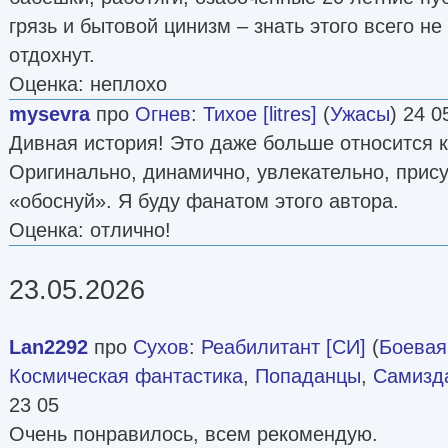
грязь и бытовой цинизм – знать этого всего не
отдохнут.
Оценка: неплохо
mysevra
про
Огнев
:
Тихое [litres]
(
Ужасы
) 24 0
Дивная история! Это даже больше относится 
Оригинально, динамично, увлекательно, прису
«обоснуй». Я буду фанатом этого автора.
Оценка: отлично!
23.05.2026
Lan2292
про
Сухов
:
Реабилитант [СИ]
(
Боевая
Космическая фантастика
,
Попаданцы
,
Самизда
23 05
Очень понравилось, всем рекомендую.