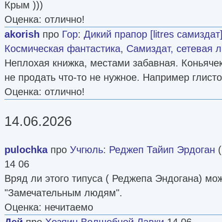
Крым )))
Оценка: отлично!
akorish
про
Гор
:
Дикий прапор [litres самиздат
Космическая фантастика
,
Самиздат, сетевая 
Неплохая книжка, местами забавная. Коньячек
не продать что-то не нужное. Например глисто
Оценка: отлично!
14.06.2026
pulochka
про
Учгюль
:
Реджеп Тайип Эрдоган
(
14 06
Вряд ли этого типуса ( Реджепа Эндогана) мож
"Замечательным людям".
Оценка: нечитаемо
Дей
про
Хозяин Волшебной Лавки
14 06