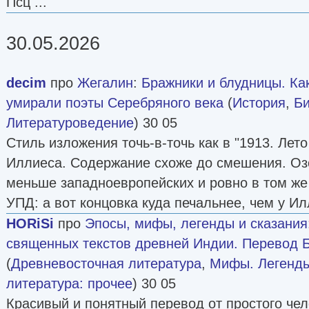
Псц ...
30.05.2026
decim
про
Жегалин
:
Бражники и блудницы. Ка
умирали поэты Серебряного века
(
История
,
Б
Литературоведение
) 30 05
Стиль изложения точь-в-точь как в "1913. Лет
Иллиеса. Содержание схоже до смешения. Оз
меньше западноевропейских и ровно в том же
УПД: а вот концовка куда печальнее, чем у Ил
HORiSi
про
Эпосы, мифы, легенды и сказания
священных текстов древней Индии. Перевод 
(
Древневосточная литература
,
Мифы. Легенды
литература: прочее
) 30 05
Красивый и понятный перевод от простого че