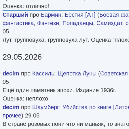
Оценка: отлично!
Старший
про
Бармин
:
Бестия [AT]
(
Боевая фа
фантастика
,
Фэнтези
,
Попаданцы
,
Самиздат, с
05
Лут, групповуха, групповуха лут. Оценка "плохо
29.05.2026
decim
про
Кассиль
:
Щепотка Луны
(
Советская
05
Ещё один памятник эпохи. Издание 1936г.
Оценка: неплохо
decim
про
Шаумберг
:
Убийства по книге [Литр
прочее
) 29 05
В стране розовых пони что ни маньяк, то знат