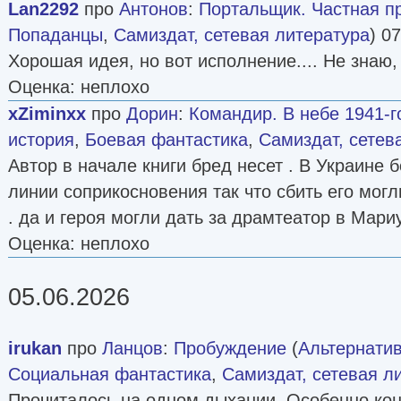
Lan2292
про
Антонов
:
Портальщик. Частная пр
Попаданцы
,
Самиздат, сетевая литература
) 0
Хорошая идея, но вот исполнение.... Не знаю,
Оценка: неплохо
xZiminxx
про
Дорин
:
Командир. В небе 1941-г
история
,
Боевая фантастика
,
Самиздат, сетев
Автор в начале книги бред несет . В Украине 
линии соприкосновения так что сбить его могл
. да и героя могли дать за драмтеатор в Мар
Оценка: неплохо
05.06.2026
irukan
про
Ланцов
:
Пробуждение
(
Альтернатив
Социальная фантастика
,
Самиздат, сетевая л
Прочиталось на одном дыхании. Особенно кон