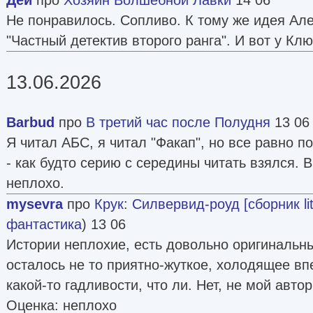
Не понравилось. Сопливо. К тому же идея Ал
"Частный детектив второго ранга". И вот у Кл
13.06.2026
Barbud
про
В третий час после Полудня
13 06
Я читал АБС, я читал "Факап", но все равно по
- как будто серию с середины читать взялся. 
неплохо.
mysevra
про
Крук
:
Силвервид-роуд [сборник lit
фантастика
) 13 06
Истории неплохие, есть довольно оригинальн
осталось не то приятно-жуткое, холодящее в
какой-то гадливости, что ли. Нет, не мой автор
Оценка: неплохо