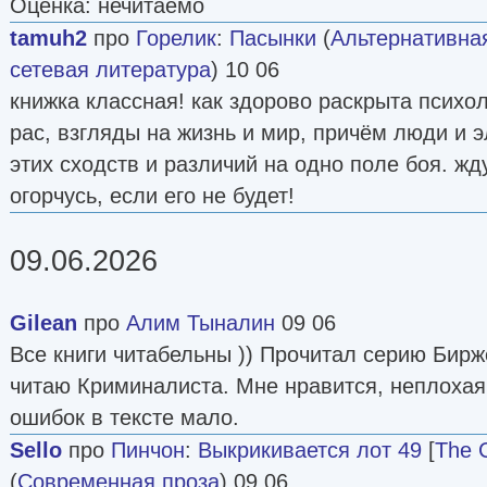
Оценка: нечитаемо
tamuh2
про
Горелик
:
Пасынки
(
Альтернативна
сетевая литература
) 10 06
книжка классная! как здорово раскрыта психо
рас, взгляды на жизнь и мир, причём люди и 
этих сходств и различий на одно поле боя. ж
огорчусь, если его не будет!
09.06.2026
Gilean
про
Алим Тыналин
09 06
Все книги читабельны )) Прочитал серию Бир
читаю Криминалиста. Мне нравится, неплохая
ошибок в тексте мало.
Sello
про
Пинчон
:
Выкрикивается лот 49
[
The C
(
Современная проза
) 09 06