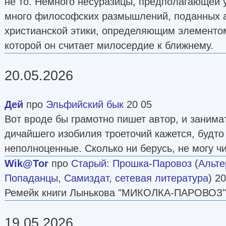
не то. Немного несуразицы, предполагающей у
много философских размышлений, поданных а
христианской этики, определяющим элементо
которой он считает милосердие к ближнему.
20.05.2026
Дей
про
Эльфийский бык
20 05
Вот вроде бы грамотно пишет автор, и занимат
дичайшего изобилия троеточий кажется, будто
неполноценные. Сколько ни берусь, не могу чи
Wik@Tor
про
Старый
:
Прошка-Паровоз
(
Альте
Попаданцы
,
Самиздат, сетевая литература
) 2
Ремейк книги Лынькова "МИКОЛКА-ПАРОВОЗ"
19.05.2026