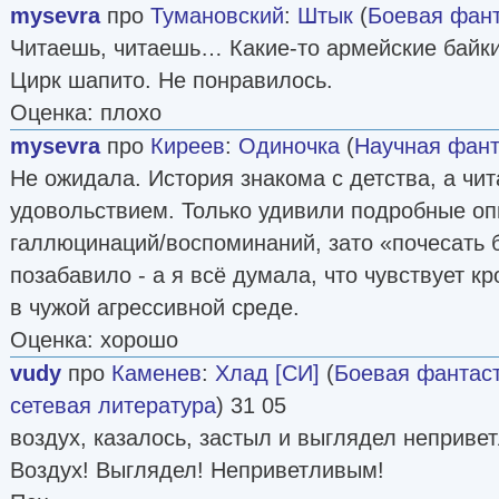
mysevra
про
Тумановский
:
Штык
(
Боевая фант
Читаешь, читаешь… Какие-то армейские байк
Цирк шапито. Не понравилось.
Оценка: плохо
mysevra
про
Киреев
:
Одиночка
(
Научная фант
Не ожидала. История знакома с детства, а чит
удовольствием. Только удивили подробные оп
галлюцинаций/воспоминаний, зато «почесать 
позабавило - а я всё думала, что чувствует 
в чужой агрессивной среде.
Оценка: хорошо
vudy
про
Каменев
:
Хлад [СИ]
(
Боевая фантас
сетевая литература
) 31 05
воздух, казалось, застыл и выглядел неприве
Воздух! Выглядел! Неприветливым!