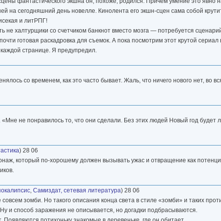
сцены фантастического экшна он, похоже, родился. Причем умение это явно 
ей на сегодняшний день новелле. Кинолента его экшн-сцен сама собой крутит
исекая и литРПГ!
лать не халтурщики со счетчиком банкнот вместо мозга — потребуется сценар
е почти готовая раскадровка для съемок. А пока посмотрим этот крутой сериал 
а каждой странице. Я предупредил.
лось со временем, как это часто бывает. Жаль, что ничего нового нет, во вс
 «Мне не понравилось то, что они сделали. Без этих людей Новый год будет л
астика
) 28 06
сонаж, который по-хорошему должен вызывать ужас и отвращение как потенци
иков.
покалипсис
,
Самиздат, сетевая литература
) 28 06
 совсем зомби. Но такого описания конца света в стиле «зомби» и таких про
 Ну и способ заражения не описывается, но догадки подбрасываются.
т. Появляются потихоньку знакомые в деревеньке, где он обитает.