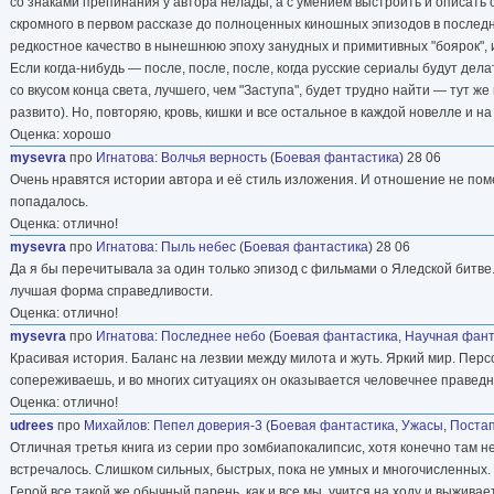
со знаками препинания у автора нелады, а с умением выстроить и описать 
скромного в первом рассказе до полноценных киношных эпизодов в последн
редкостное качество в нынешнюю эпоху занудных и примитивных "боярок", 
Если когда-нибудь — после, после, после, когда русские сериалы будут де
со вкусом конца света, лучшего, чем "Заступа", будет трудно найти — тут ж
развито). Но, повторяю, кровь, кишки и все остальное в каждой новелле и н
Оценка: хорошо
mysevra
про
Игнатова
:
Волчья верность
(
Боевая фантастика
) 28 06
Очень нравятся истории автора и её стиль изложения. И отношение не поменя
попадалось.
Оценка: отлично!
mysevra
про
Игнатова
:
Пыль небес
(
Боевая фантастика
) 28 06
Да я бы перечитывала за один только эпизод с фильмами о Яледской битве.
лучшая форма справедливости.
Оценка: отлично!
mysevra
про
Игнатова
:
Последнее небо
(
Боевая фантастика
,
Научная фант
Красивая история. Баланс на лезвии между милота и жуть. Яркий мир. Пер
сопереживаешь, и во многих ситуациях он оказывается человечнее праведн
Оценка: отлично!
udrees
про
Михайлов
:
Пепел доверия-3
(
Боевая фантастика
,
Ужасы
,
Поста
Отличная третья книга из серии про зомбиапокалипсис, хотя конечно там не
встречалось. Слишком сильных, быстрых, пока не умных и многочисленных.
Герой все такой же обычный парень, как и все мы, учится на ходу и выживае