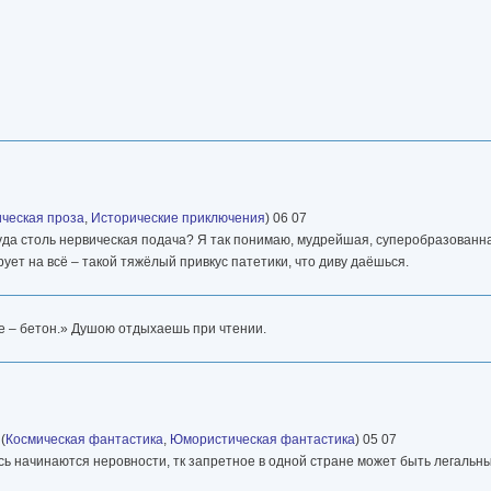
ческая проза
,
Исторические приключения
) 06 07
уда столь нервическая подача? Я так понимаю, мудрейшая, суперобразованна
рует на всё – такой тяжёлый привкус патетики, что диву даёшься.
ше – бетон.» Душою отдыхаешь при чтении.
(
Космическая фантастика
,
Юмористическая фантастика
) 05 07
есь начинаются неровности, тк запретное в одной стране может быть легальны