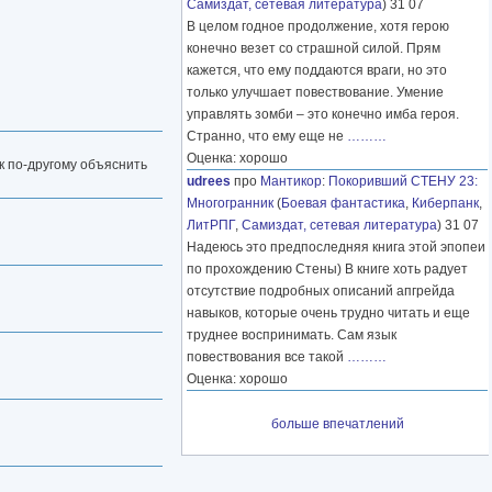
Самиздат, сетевая литература
) 31 07
В целом годное продолжение, хотя герою
конечно везет со страшной силой. Прям
кажется, что ему поддаются враги, но это
только улучшает повествование. Умение
управлять зомби – это конечно имба героя.
Странно, что ему еще не
………
Оценка: хорошо
ак по-другому объяснить
udrees
про
Мантикор
:
Покоривший СТЕНУ 23:
Многогранник
(
Боевая фантастика
,
Киберпанк
,
ЛитРПГ
,
Самиздат, сетевая литература
) 31 07
Надеюсь это предпоследняя книга этой эпопеи
по прохождению Стены) В книге хоть радует
отсутствие подробных описаний апгрейда
навыков, которые очень трудно читать и еще
труднее воспринимать. Сам язык
повествования все такой
………
Оценка: хорошо
больше впечатлений