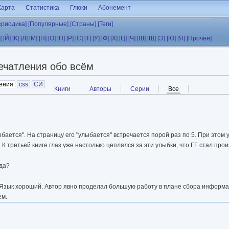
Карта
Статистика
Глюки
Абонемент
ериодика]
[Популярные]
[Страны]
[Теги]
]
[Й]
[К]
[Л]
[М]
[Н]
[О]
[П]
[Р]
[С]
[Т]
[У]
[Ф]
[Х]
[Ц]
[Ч]
[Ш]
[Щ]
[Э]
[Ю]
[Я]
[Прочее]
ечатления обо всём
ения
(активная вкладка)
css
СИ
Книги
Авторы
Серии
Все
(активная вкладк
бается". На страницу его "улыбается" встречается порой раз по 5. При этом 
К третьей книге глаз уже настолько цеплялся за эти улыбки, что ГГ стал про
ода?
. Язык хороший. Автор явно проделал большую работу в плане сбора информац
ем.