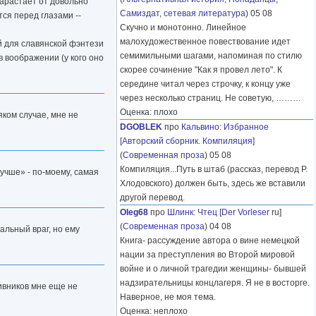
нарастает от довольно
Самиздат, сетевая литература
) 05 08
ся перед глазами --
Скучно и монотонно. Линейное
малохудожественное повествование идет
ий для славянской фэнтези
семимильными шагами, напоминая по стилю
в воображении (у кого оно
скорее сочинение "Как я провел лето". К
середине читал через строчку, к концу уже
через несколько страниц. Не советую,
………
Оценка: плохо
яком случае, мне не
DGOBLEK
про
Кальвино
:
Избранное
[Авторский сборник. Компиляция]
(
Современная проза
) 05 08
Компиляция...Путь в штаб (рассказ, перевод Р.
учше» - по-моему, самая
Хлодовского) должен быть, здесь же вставили
другой перевод.
Oleg68
про
Шлинк
:
Чтец
[
Der Vorleser
ru]
(
Современная проза
) 04 08
альный враг, но ему
Книга- рассуждение автора о вине немецкой
нации за преступления во Второй мировой
войне и о личной трагедии женщины- бывшей
надзирательницы концлагеря. Я не в восторге.
тивников мне еще не
Наверное, не моя тема.
Оценка: неплохо