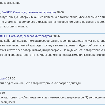
 повествование.
,
ЛитРПГ
,
Самиздат, сетевая литература
) 28 06
 путь вниз, а наверх и вбок. Все написано в том же стиле, увлекательно с оп
о не утомляют. В целом все обрывается на интересном месте во время очередн
ют восприятию мира.
итРПГ
,
Самиздат, сетевая литература
) 28 06
раз действий больше, чем разговоров. Отряд героя продолжает спуск по Стене
в названии, истинный враг ждет группу в нижнем уровне, и будет действит
южет и хотел все завершить одним росчерком. Но видимо нет. Автор также каж
то из «Города которого нет». Книга снабжена несколькими иллюстрациями чт
ория
) 27 06
ит под сомнение , что автор историк. А кто соврал однажды...
27 06
а о нас помнят... у Логинова получает некоторое материальное (?) воплощени
 всем, всем.