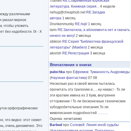
Tramell
RE:Современная корейская
литература. Книжная серия...
4 недели
nehug@cheaphub.net
RE:Загадка
 между различными
автора
1 месяц
ки указал верное
Drunkenmunky
RE:/sql/
1 месяц
м, чтобы уложить
larin
RE:Заплатила, а абонемента нет и скачать
т без надобности. IX - X
ничего не могу!
2 месяца
sibkron
RE:Серия "Библиотека французской
литературы" (Макбел)
2 месяца
akorish
RE:Регистрация
3 месяца
Впечатления о книгах
pulochka
про
Ефремов
:
Туманность Андромеды
(
Научная фантастика
) 07 08
Несколько раз в своей жизни пыталась
прочитать эту трилогию и......ну никак.! - То ли
эти краткие имена из 3 букв, внутренее
отторжение ! То ли бесконечные технические
зубодробительные описания.То ли
 чуток орфографических
живописания подробностей
………
Оценка: нечитаемо
о, что видно: этот сюжет
Barbud
про
Соловей
:
Линия иной судьбы
ень, очень динамично. Это
(
Альтернативная история
,
Попаданцы
,