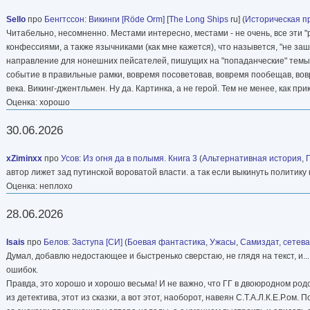
Sello
про
Бенгтссон
:
Викинги [Röde Orm]
[
The Long Ships
ru] (
Историческая п
Читабельно, несомненно. Местами интересно, местами - не очень, все э
конфессиями, а также язычниками (как мне кажется), что назывется, "не заш
направление для нонешних пейсателей, пишущих на "попаданческие" темы: в
событие в правильные рамки, вовремя посоветовав, вовремя пообещав, вовр
века. Викинг-джентльмен. Ну да. Картинка, а не герой. Тем не менее, как пр
Оценка: хорошо
30.06.2026
xZiminxx
про
Усов
:
Из огня да в полымя. Книга 3
(
Альтернативная история
,
автор лижет зад путинской вороватой власти. а так если выкинуть политику
Оценка: неплохо
28.06.2026
Isais
про
Белов
:
Заступа [СИ]
(
Боевая фантастика
,
Ужасы
,
Самиздат, сетев
Думал, добавлю недостающее и быстренько сверстаю, не глядя на текст, и..
ошибок.
Правда, это хорошо и хорошо весьма! И не важно, что ГГ в двоюродном родс
из детектива, этот из сказки, а вот этот, наоборот, навеян С.Т.А.Л.К.Е.Р.о