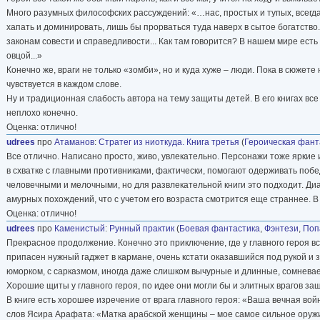
Много разумных философских рассуждений: «…нас, простых и тупых, всегда и
хапать и доминировать, лишь бы прорваться туда наверх в сытое богатство.
законам совести и справедливости... Как там говорится? В нашем мире есть 
овцой...»
Конечно же, враги не только «зомби», но и куда хуже – люди. Пока в сюжет
чувствуется в каждом слове.
Ну и традиционная слабость автора на тему защиты детей. В его книгах все
неплохо конечно.
Оценка: отлично!
udrees
про
Атаманов
:
Стратег из ниоткуда. Книга третья
(
Героическая фант
Все отлично. Написано просто, живо, увлекательно. Персонажи тоже яркие
в схватке с главными противниками, фактически, помогают одерживать побе
человечными и мелочными, но для развлекательной книги это подходит. Диа
амурных похождений, что с учетом его возраста смотрится еще страннее. 
Оценка: отлично!
udrees
про
Каменистый
:
Рунный практик
(
Боевая фантастика
,
Фэнтези
,
Поп
Прекрасное продолжение. Конечно это приключение, где у главного героя вс
припасен нужный гаджет в кармане, очень кстати оказавшийся под рукой и 
юморком, с сарказмом, иногда даже слишком вычурные и длинные, сомнева
Хорошие щиты у главного героя, по идее они могли бы и элитных врагов за
В книге есть хорошее изречение от врага главного героя: «Ваша вечная во
слов Ясира Арафата: «Матка арабской женщины – мое самое сильное оруж