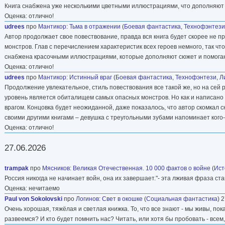
Книга снабжена уже несколькими цветными иллюстрациями, что дополняют
Оценка: отлично!
udrees
про
Мантикор
:
Тьма в отражении
(
Боевая фантастика
,
Технофэнтези
Автор продолжает свое повествование, правда вся книга будет скорее не про
монстров. Глав с перечислением характеристик всех героев немного, так чт
снабжена красочными иллюстрациями, которые дополняют сюжет и помога
Оценка: отлично!
udrees
про
Мантикор
:
Истинный враг
(
Боевая фантастика
,
Технофэнтези
,
Л
Продолжение увлекательное, стиль повествования все такой же, но на сей 
уровень является обиталищем самых опасных монстров. Но как и написано 
врагом. Концовка будет неожиданной, даже показалось, что автор скомкал с
своими другими книгами – девушка с треугольными зубами напоминает кого-
Оценка: отлично!
27.06.2026
trampak
про
Мясников
:
Великая Отечественная. 10 000 фактов о войне
(
Ист
Россия никогда не начинает войн, она их завершает."- эта лживая фраза став
Оценка: нечитаемо
Paul von Sokolovski
про
Логинов
:
Свет в окошке
(
Социальная фантастика
) 
Очень хорошая, тяжёлая и светлая книжка. То, что все знают - мы живы, пок
развеемся? И кто будет помнить нас? Читать, или хотя бы пробовать - всем,