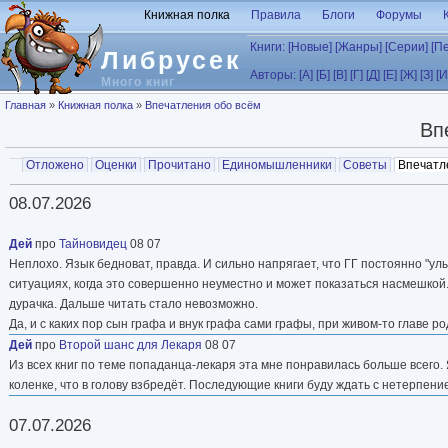
Перейти к основному содержанию
Книжная полка
Правила
Блоги
Форумы
Книги:
[Новые]
[Жанры]
[Серии]
[П
Либрусек
Авторы:
[А]
[Б]
[В]
[Г]
[Д]
[Е]
[Ж]
[З]
[И
Много книг
Вы здесь
Главная
»
Книжная полка
»
Впечатления обо всём
Вп
Главные вкладки
Отложено
Оценки
Прочитано
Единомышленники
Советы
Впечатл
Вторичные вкладки
08.07.2026
Дей
про
Тайновидец
08 07
Неплохо. Язык бедноват, правда. И сильно напрягает, что ГГ постоянно "улы
ситуациях, когда это совершенно неуместно и может показаться насмешкой. 
дурачка. Дальше читать стало невозможно.
Да, и с каких пор сын графа и внук графа сами графы, при живом-то главе р
Дей
про
Второй шанс для Лекаря
08 07
Из всех книг по теме попаданца-лекаря эта мне понравилась больше всего
коленке, что в голову взбредёт. Последующие книги буду ждать с нетерпени
07.07.2026