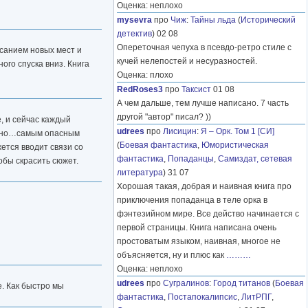
Оценка: неплохо
mysevra
про
Чиж
:
Тайны льда
(
Исторический
детектив
) 02 08
Опереточная чепуха в псевдо-ретро стиле с
исанием новых мест и
кучей нелепостей и несуразностей.
ого спуска вниз. Книга
Оценка: плохо
RedRoses3
про
Таксист
01 08
А чем дальше, тем лучше написано. 7 часть
другой "автор" писал? ))
, и сейчас каждый
udrees
про
Лисицин
:
Я – Орк. Том 1 [СИ]
ельно…самым опасным
(
Боевая фантастика
,
Юмористическая
ется вводит связи со
фантастика
,
Попаданцы
,
Самиздат, сетевая
обы скрасить сюжет.
литература
) 31 07
Хорошая такая, добрая и наивная книга про
приключения попаданца в теле орка в
фэнтезийном мире. Все действо начинается с
первой страницы. Книга написана очень
простоватым языком, наивная, многое не
объясняется, ну и плюс как
………
Оценка: неплохо
udrees
про
Сугралинов
:
Город титанов
(
Боевая
е. Как быстро мы
фантастика
,
Постапокалипсис
,
ЛитРПГ
,