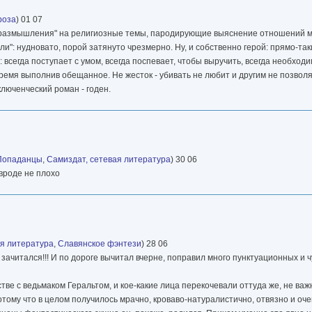
роза
) 01 07
ти "размышления" на религиозные темы, пародирующие выяснение отношений
ли": нудновато, порой затянуто чрезмерно. Ну, и собственно герой: прямо-та
сегда поступает с умом, всегда поспевает, чтобы выручить, всегда необходи
емя выполнив обещанное. Не жесток - убивать не любит и другим не позволяе
иключенческий роман - годен.
Попаданцы
,
Самиздат, сетевая литература
) 30 06
 вроде не плохо
ая литература
,
Славянское фэнтези
) 28 06
. зачитался!!! И по дороге вычитал вчерне, поправил много пунктуационных и
тве с ведьмаком Геральтом, и кое-какие лица перекочевали оттуда же, не важн
м. Потому что в целом получилось мрачно, кроваво-натуралистично, отвязно и оч