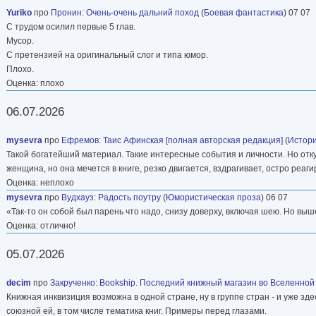
Yuriko
про
Пронин
:
Очень-очень дальний поход
(
Боевая фантастика
) 07 07
С трудом осилил первые 5 глав.
Мусор.
С претензией на оригинальный слог и типа юмор.
Плохо.
Оценка: плохо
06.07.2026
mysevra
про
Ефремов
:
Таис Афинская [полная авторская редакция]
(
Истори
Такой богатейший материал. Такие интересные события и личности. Но отк
женщина, но она мечется в книге, резко двигается, вздрагивает, остро реаги
Оценка: неплохо
mysevra
про
Вудхауз
:
Радость поутру
(
Юмористическая проза
) 06 07
«Так-то он собой был парень что надо, снизу доверху, включая шею. Но вы
Оценка: отлично!
05.07.2026
decim
про
Закрученко
:
Bookship. Последний книжный магазин во Вселенной
Книжная инквизиция возможна в одной стране, ну в группе стран - и уже зд
союзной ей, в том числе тематика книг. Примеры перед глазами.