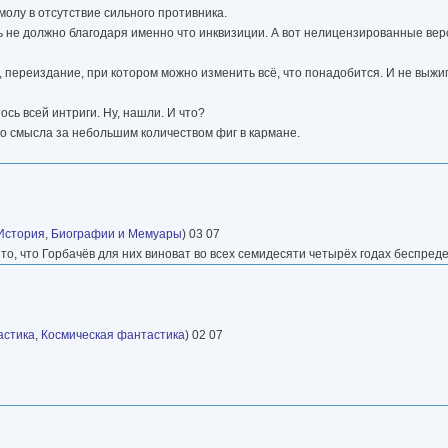
молу в отсутствие сильного противника.
ть не должно благодаря именно что инквизиции. А вот нелицензированные вер
, переиздание, при котором можно изменить всё, что понадобится. И не выжиг
сь всей интриги. Ну, нашли. И что?
го смысла за небольшим количеством фиг в кармане.
История
,
Биографии и Мемуары
) 03 07
 то, что Горбачёв для них виноват во всех семидесяти четырёх годах беспред
астика
,
Космическая фантастика
) 02 07