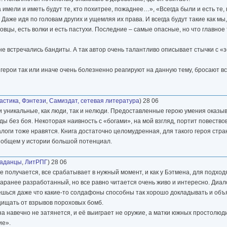
мели и иметь будут те, кто похитрее, пожаднее…», «Всегда были и есть те, 
 Даже идя по головам других и ущемляя их права. И всегда будут такие как м
овцы, есть волки и есть пастухи. Последние – самые опасные, но что главное 
е не встречались бандиты. А так автор очень талантливо описывает стычки с 
 герои так или иначе очень болезненно реагируют на данную тему, бросают в
астика
,
Фэнтези
,
Самиздат, сетевая литература
) 28 06
 и уникальные, как люди, так и нелюди. Предоставленные герою умения оказ
ды без боя. Некоторая наивность с «богами», на мой взгляд, портит повество
логи тоже нравятся. Книга достаточно целомудренная, для такого героя стра
В общем у истории большой потенциал.
аданцы
,
ЛитРПГ
) 28 06
е получается, все срабатывает в нужный момент, и как у Бэтмена, для подход
заранее разработанный, но все равно читается очень живо и интересно. Диал
ешься даже что какие-то солдафоны способны так хорошо докладывать и объ
щищать от взрывов пороховых бомб.
йна навечно не затянется, и её выиграет не оружие, а матки южных простолюд
ие».