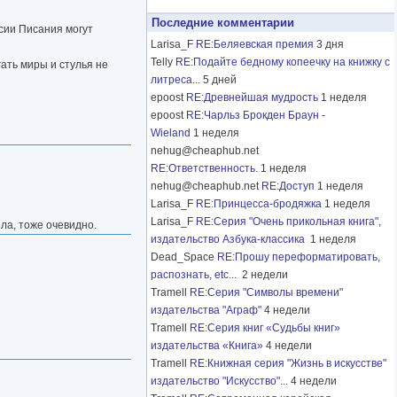
Последние комментарии
сии Писания могут
Larisa_F
RE:Беляевская премия
3 дня
Telly
RE:Подайте бедному копеечку на книжку с
ать миры и стулья не
литреса...
5 дней
epoost
RE:Древнейшая мудрость
1 неделя
epoost
RE:Чарльз Брокден Браун -
Wieland
1 неделя
nehug@cheaphub.net
RE:Ответственность.
1 неделя
nehug@cheaphub.net
RE:Доступ
1 неделя
Larisa_F
RE:Принцесса-бродяжка
1 неделя
Larisa_F
RE:Серия "Очень прикольная книга",
ела, тоже очевидно.
издательство Азбука-классика
1 неделя
Dead_Space
RE:Прошу переформатировать,
распознать, etc...
2 недели
Tramell
RE:Серия "Символы времени"
издательства "Аграф"
4 недели
Tramell
RE:Серия книг «Судьбы книг»
издательства «Книга»
4 недели
Tramell
RE:Книжная серия "Жизнь в искусстве"
издательство "Искусство"...
4 недели