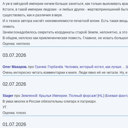
А уж в звёздной империи нечем больше заняться, как только выискивать кра
Кстати, в такой империи людских - и любых других - жертвоприношений бы
существовать, как и различия в вере.
И о тезисе автора насчёт неизменяемости печатной копии. Есть такая вещь
ломать.
Зачем понадобилось секретить координаты старой Земли, непонятно, а это о
В общем, неплохо как приключенческая повесть. Главное, не искать большо
Оценка: неплохо
03.07.2026
Олег Макаров.
про
Грачев
:
Горбачёв. Человек, который хотел, как лучше…
(
Очень интересно читать комментарии к книге. Люди явно её не читали. Ну, и
02.07.2026
Stager
про
Земляной
:
Крылья Империи. Полный форсаж! [HL]
(
Боевая фант
В умах многих в России обязательны олигарх и патриарх.
УГ.
Оценка: плохо
01.07.2026