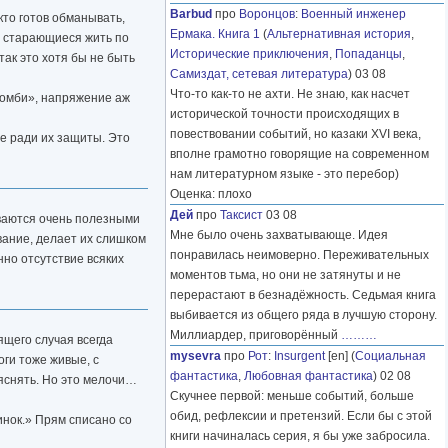
Barbud
про
Воронцов
:
Военный инженер
кто готов обманывать,
Ермака. Книга 1
(
Альтернативная история
,
ы, старающиеся жить по
Исторические приключения
,
Попаданцы
,
так это хотя бы не быть
Самиздат, сетевая литература
) 03 08
Что-то как-то не ахти. Не знаю, как насчет
«зомби», напряжение аж
исторической точности происходящих в
повествовании событий, но казаки XVI века,
се ради их защиты. Это
вполне грамотно говорящие на современном
нам литературном языке - это перебор)
Оценка: плохо
Дей
про
Таксист
03 08
ываются очень полезными
Мне было очень захватывающе. Идея
вание, делает их слишком
понравилась неимоверно. Переживательных
нно отсутствие всяких
моментов тьма, но они не затянуты и не
перерастают в безнадёжность. Седьмая книга
выбивается из общего ряда в лучшую сторону.
Миллиардер, приговорённый
………
ящего случая всегда
mysevra
про
Рот
:
Insurgent
[en] (
Социальная
оги тоже живые, с
фантастика
,
Любовная фантастика
) 02 08
яснять. Но это мелочи…
Скучнее первой: меньше событий, больше
обид, рефлексии и претензий. Если бы с этой
инок.» Прям списано со
книги начиналась серия, я бы уже забросила.