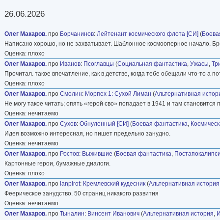
26.06.2026
Олег Макаров.
про
Борчанинов
:
Лейтенант космического флота [СИ]
(
Боева
Написано хорошо, но не захватывает. Шаблонное космооперное начало. Б
Оценка: плохо
Олег Макаров.
про
Иванов
:
Псоглавцы
(
Социальная фантастика
,
Ужасы
,
Тр
Прочитал. такое впечатление, как в детстве, когда тебе обещали что-то а 
Оценка: плохо
Олег Макаров.
про
Смолин
:
Морпех 1: Сухой Лиман
(
Альтернативная истор
Не могу такое читать; опять «герой сво» попадает в 1941 и там становится
Оценка: нечитаемо
Олег Макаров.
про
Сухов
:
Обнуленный [СИ]
(
Боевая фантастика
,
Космическ
Идея возможно интересная, но пишет предельно занудно.
Оценка: нечитаемо
Олег Макаров.
про
Ростов
:
Выжившие
(
Боевая фантастика
,
Постапокалипс
Картонные герои, бумажные диалоги.
Оценка: плохо
Олег Макаров.
про
lanpirot
:
Кремлевский кудесник
(
Альтернативная история
Феерическое занудство. 50 страниц никакого развития
Оценка: нечитаемо
Олег Макаров.
про
Тыналин
:
Винсент Иванович
(
Альтернативная история
,
И