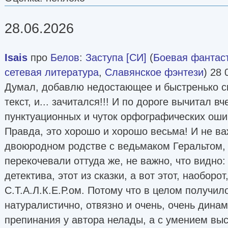
28.06.2026
Isais
про
Белов
:
Заступа [СИ]
(
Боевая фантас
сетевая литература
,
Славянское фэнтези
) 28 
Думал, добавлю недостающее и быстренько св
текст, и... зачитался!!! И по дороге вычитал в
пунктуационных и чуток орфографических оши
Правда, это хорошо и хорошо весьма! И не важ
двоюродном родстве с ведьмаком Геральтом, 
перекочевали оттуда же, не важно, что видно:
детектива, этот из сказки, а вот этот, наоборот
С.Т.А.Л.К.Е.Р.ом. Потому что в целом получил
натуралистично, отвязно и очень, очень динам
препинания у автора нелады, а с умением выс