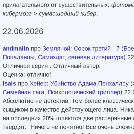
прилагательного от существительных:
фотома
кибермозг > сумасшедший кибер
.
22.06.2026
andmalin
про
Земляной
:
Сорок третий - 7
(
Бое
Попаданцы
,
Самиздат, сетевая литература
) 2
Отличная серия . Отличный автор.
Оценка: отлично!
Isais
про
Хейер
:
Убийство Адама Пенхаллоу
(
Семейная сага
,
Психологический триллер
) 22 
Абсолютно не детектив. Тем более классическ
сыщиком в качестве действующего лица. Ника
на последних 20% шляются две растерянные 
твердят: "Ничего не понятно! Все очень сложно