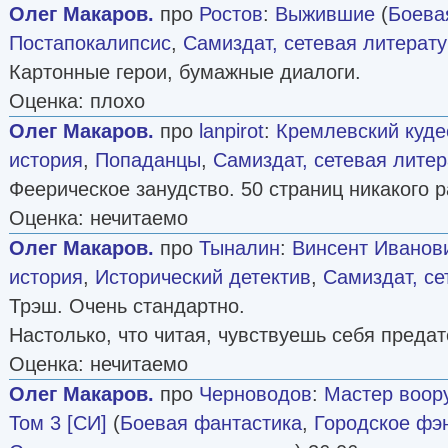
Олег Макаров.
про
Ростов
:
Выжившие
(
Боева
Постапокалипсис
,
Самиздат, сетевая литерат
Картонные герои, бумажные диалоги.
Оценка: плохо
Олег Макаров.
про
lanpirot
:
Кремлевский куде
история
,
Попаданцы
,
Самиздат, сетевая литер
Феерическое занудство. 50 страниц никакого 
Оценка: нечитаемо
Олег Макаров.
про
Тыналин
:
Винсент Иванов
история
,
Исторический детектив
,
Самиздат, се
Трэш. Очень стандартно.
Настолько, что читая, чувствуешь себя преда
Оценка: нечитаемо
Олег Макаров.
про
Черноводов
:
Мастер воору
Том 3 [СИ]
(
Боевая фантастика
,
Городское фэ