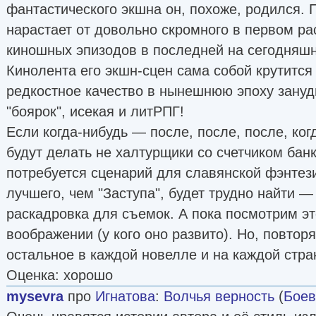
фантастического экшна он, похоже, родился. 
нарастает от довольно скромного в первом р
киношных эпизодов в последней на сегодняшн
Кинолента его экшн-сцен сама собой крутится 
редкостное качество в нынешнюю эпоху зану
"боярок", исекая и литРПГ!
Если когда-нибудь — после, после, после, ког
будут делать не халтурщики со счетчиком бан
потребуется сценарий для славянской фэнтези
лучшего, чем "Заступа", будет трудно найти — 
раскадровка для съемок. А пока посмотрим эт
воображении (у кого оно развито). Но, повторя
остальное в каждой новелле и на каждой стра
Оценка: хорошо
mysevra
про
Игнатова
:
Волчья верность
(
Боев