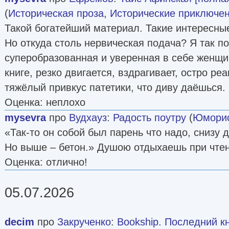
(
Историческая проза
,
Исторические приключе
Такой богатейший материал. Такие интересные
Но откуда столь нервическая подача? Я так 
суперобразованная и уверенная в себе женщин
книге, резко двигается, вздрагивает, остро реа
тяжёлый привкус патетики, что диву даёшься.
Оценка: неплохо
mysevra
про
Вудхауз
:
Радость поутру
(
Юморис
«Так-то он собой был парень что надо, снизу 
Но выше – бетон.» Душою отдыхаешь при чтен
Оценка: отлично!
05.07.2026
decim
про
Закрученко
:
Bookship. Последний к