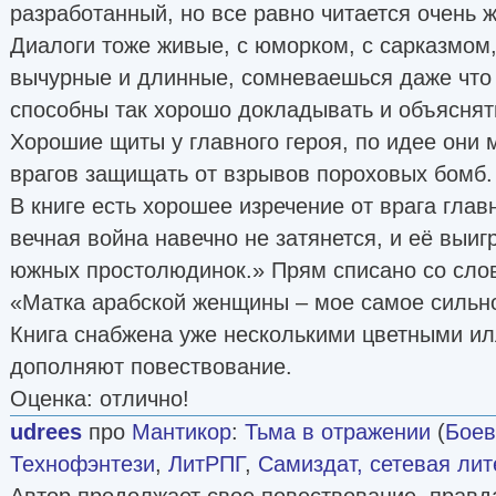
разработанный, но все равно читается очень ж
Диалоги тоже живые, с юморком, с сарказмом
вычурные и длинные, сомневаешься даже что
способны так хорошо докладывать и объяснят
Хорошие щиты у главного героя, по идее они 
врагов защищать от взрывов пороховых бомб.
В книге есть хорошее изречение от врага глав
вечная война навечно не затянется, и её выиг
южных простолюдинок.» Прям списано со сло
«Матка арабской женщины – мое самое сильн
Книга снабжена уже несколькими цветными ил
дополняют повествование.
Оценка: отлично!
udrees
про
Мантикор
:
Тьма в отражении
(
Боев
Технофэнтези
,
ЛитРПГ
,
Самиздат, сетевая лит
Автор продолжает свое повествование, правда