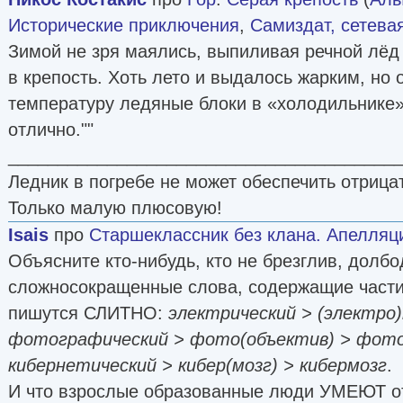
Исторические приключения
,
Самиздат, сетева
Зимой не зря маялись, выпиливая речной лёд 
в крепость. Хоть лето и выдалось жарким, но
температуру ледяные блоки в «холодильнике
отлично.""
_______________________________________
Ледник в погребе не может обеспечить отрица
Только малую плюсовую!
Isais
про
Старшеклассник без клана. Апелляц
Объясните кто-нибудь, кто не брезглив, долбо
сложносокращенные слова, содержащие части
пишутся СЛИТНО:
электрический > (электро)
фотографический > фото(объектив) > фото
кибернетический > кибер(мозг) > кибермозг
.
И что взрослые образованные люди УМЕЮТ от