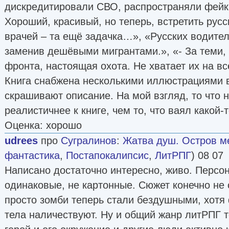
дискредитировали СВО, распространяли фей
Хороший, красивый, но теперь, встретить ру
врачей – та ещё задачка…», «Русских водител
заменив дешёвыми мигрантами.», «- За теми, 
фронта, настоящая охота. Не хватает их на вс
Книга снабжена несколькими иллюстрациями в
скрашивают описание. На мой взгляд, то что
реалистичнее к книге, чем то, что ваял какой-
Оценка: хорошо
udrees
про
Сугралинов
:
Жатва душ. Остров м
фантастика
,
Постапокалипсис
,
ЛитРПГ
) 08 07
Написано достаточно интересно, живо. Персо
одинаковые, не картонные. Сюжет конечно не
просто зомби теперь стали бездушными, хотя
тела наличествуют. Ну и общий жанр литРПГ т