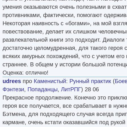
умения оказываются очень полезными в схват
противниками, фактически, помогают одержив
Некоторая наивность с «богами», на мой взгля
повествование, делает их слишком человечны
развлекательной книги это подходит. Диалоги 
достаточно целомудренная, для такого героя 
всяких амурных похождений, что с учетом его
страннее. В общем у истории большой потенц
Оценка: отлично!
udrees
про
Каменистый
:
Рунный практик
(
Боев
Фэнтези
,
Попаданцы
,
ЛитРПГ
) 28 06
Прекрасное продолжение. Конечно это приключ
героя все получается, все срабатывает в нужн
Бэтмена, для подходящего случая всегда при
кармане, очень кстати оказавшийся под рукой