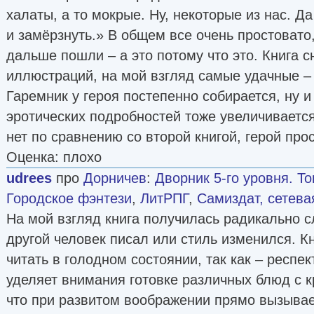
халаты, а то мокрые. Ну, некоторые из нас. Д
и замёрзнуть.» В общем все очень простовато
дальше пошли – а это потому что это. Книга
иллюстраций, на мой взгляд самые удачные – 
Гаремник у героя постепенно собирается, ну и
эротических подробностей тоже увеличивается
нет по сравнению со второй книгой, герой про
Оценка: плохо
udrees
про
Дорничев
:
Дворник 5-го уровня. То
Городское фэнтези
,
ЛитРПГ
,
Самиздат, сетева
На мой взгляд книга получилась радикально с
другой человек писал или стиль изменился. К
читать в голодном состоянии, так как – респек
уделяет внимания готовке различных блюд с 
что при развитом воображении прямо вызывае