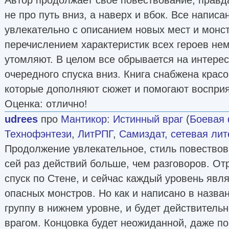
не про путь вниз, а наверх и вбок. Все написа
увлекательно с описанием новых мест и монст
перечислением характеристик всех героев немн
утомляют. В целом все обрывается на интере
очередного спуска вниз. Книга снабжена кра
которые дополняют сюжет и помогают воспри
Оценка: отлично!
udrees
про
Мантикор
:
Истинный враг
(
Боевая 
Технофэнтези
,
ЛитРПГ
,
Самиздат, сетевая лит
Продолжение увлекательное, стиль повествова
сей раз действий больше, чем разговоров. От
спуск по Стене, и сейчас каждый уровень яв
опасных монстров. Но как и написано в назва
группу в нижнем уровне, и будет действите
врагом. Концовка будет неожиданной, даже по