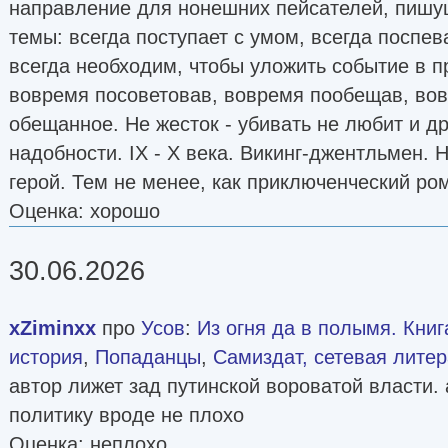
направление для нонешних пейсателей, пишу
темы: всегда поступает с умом, всегда поспев
всегда необходим, чтобы уложить событие в 
вовремя посоветовав, вовремя пообещав, во
обещанное. Не жесток - убивать не любит и др
надобности. IX - X века. Викинг-джентльмен. Н
герой. Тем не менее, как приключенческий ром
Оценка: хорошо
30.06.2026
xZiminxx
про
Усов
:
Из огня да в полымя. Книг
история
,
Попаданцы
,
Самиздат, сетевая литер
автор лижет зад путинской вороватой власти. 
политику вроде не плохо
Оценка: неплохо