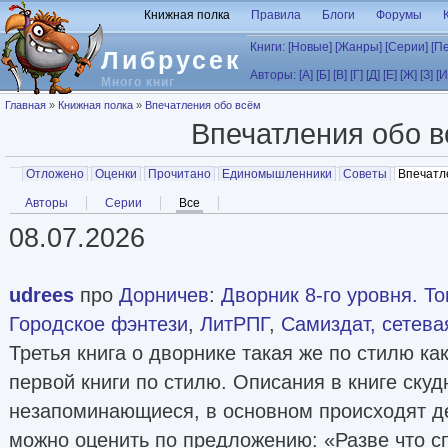
Перейти к основному содержанию
Книжная полка
Правила
Блоги
Форумы
Книги:
[Новые]
[Жанры]
[Серии]
[П
Либрусек
Авторы:
[А]
[Б]
[В]
[Г]
[Д]
[Е]
[Ж]
[З]
[И
Много книг
Вы здесь
Главная
»
Книжная полка
»
Впечатления обо всём
Впечатления обо 
Главные вкладки
Отложено
Оценки
Прочитано
Единомышленники
Советы
Впечатл
Вторичные вкладки
Авторы
Серии
Все
(активная вкладка)
08.07.2026
udrees
про
Дорничев
:
Дворник 8-го уровня. То
Городское фэнтези
,
ЛитРПГ
,
Самиздат, сетева
Третья книга о дворнике такая же по стилю ка
первой книги по стилю. Описания в книге скуд
незапоминающиеся, в основном происходят де
можно оценить по предложению: «Разве что с