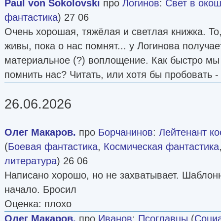
Paul von Sokolovski
про
Логинов
:
Свет в око
фантастика
) 27 06
Очень хорошая, тяжёлая и светлая книжка. То,
живы, пока о нас помнят... у Логинова получае
материальное (?) воплощение. Как быстро мы
помнить нас? Читать, или хотя бы пробовать -
26.06.2026
Олег Макаров.
про
Борчанинов
:
Лейтенант ко
(
Боевая фантастика
,
Космическая фантастика
литература
) 26 06
Написано хорошо, но не захватывает. Шаблон
начало. Бросил
Оценка: плохо
Олег Макаров.
про
Иванов
:
Псоглавцы
(
Соци