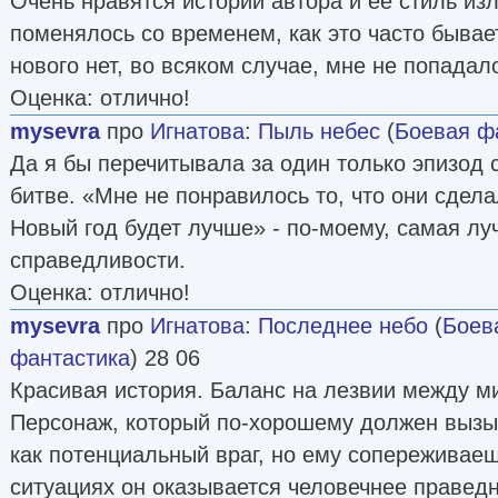
Очень нравятся истории автора и её стиль из
поменялось со временем, как это часто бывает
нового нет, во всяком случае, мне не попадал
Оценка: отлично!
mysevra
про
Игнатова
:
Пыль небес
(
Боевая ф
Да я бы перечитывала за один только эпизод
битве. «Мне не понравилось то, что они сдела
Новый год будет лучше» - по-моему, самая л
справедливости.
Оценка: отлично!
mysevra
про
Игнатова
:
Последнее небо
(
Боев
фантастика
) 28 06
Красивая история. Баланс на лезвии между ми
Персонаж, который по-хорошему должен вызы
как потенциальный враг, но ему сопереживаеш
ситуациях он оказывается человечнее праведн