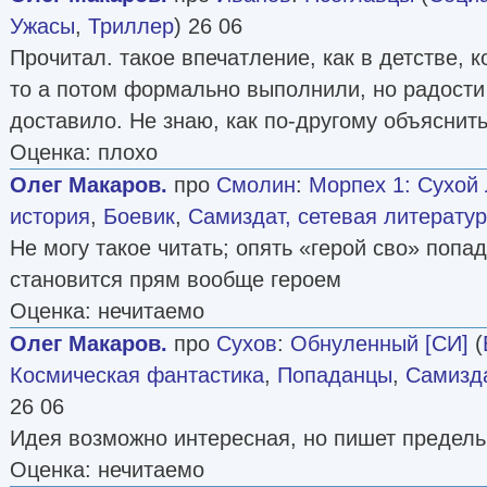
Ужасы
,
Триллер
) 26 06
Прочитал. такое впечатление, как в детстве, к
то а потом формально выполнили, но радости 
доставило. Не знаю, как по-другому объяснит
Оценка: плохо
Олег Макаров.
про
Смолин
:
Морпех 1: Сухой
история
,
Боевик
,
Самиздат, сетевая литерату
Не могу такое читать; опять «герой сво» попад
становится прям вообще героем
Оценка: нечитаемо
Олег Макаров.
про
Сухов
:
Обнуленный [СИ]
(
Космическая фантастика
,
Попаданцы
,
Самизда
26 06
Идея возможно интересная, но пишет предель
Оценка: нечитаемо