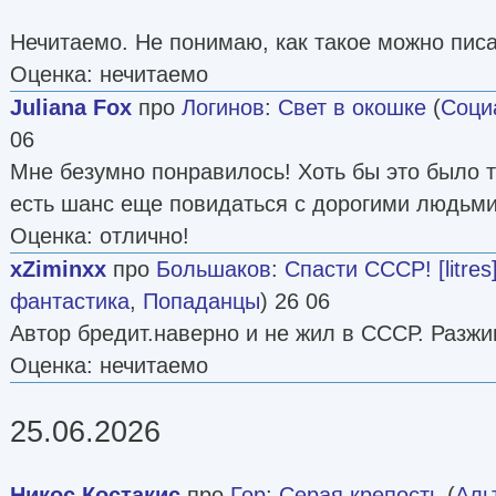
Нечитаемо. Не понимаю, как такое можно писа
Оценка: нечитаемо
Juliana Fox
про
Логинов
:
Свет в окошке
(
Соци
06
Мне безумно понравилось! Хоть бы это было так
есть шанс еще повидаться с дорогими людьми.
Оценка: отлично!
xZiminxx
про
Большаков
:
Спасти СССР! [litres
фантастика
,
Попаданцы
) 26 06
Автор бредит.наверно и не жил в СССР. Разжи
Оценка: нечитаемо
25.06.2026
Никос Костакис
про
Гор
:
Серая крепость
(
Аль