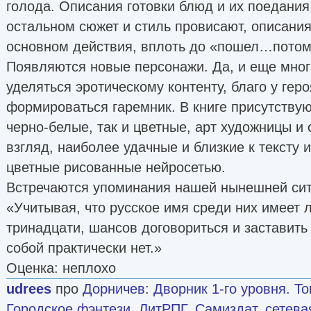
голода. Описания готовки блюд и их поедания
остальном сюжет и стиль провисают, описани
основном действия, вплоть до «пошел…пото
Появляются новые персонажи. Да, и еще мног
уделяться эротическому контенту, благо у гер
формироваться гаремник. В книге присутствую
черно-белые, так и цветные, арт художницы и 
взгляд, наиболее удачные и близкие к тексту 
цветные рисованные нейросетью.
Встречаются упоминания нашей нынешней сит
«Учитывая, что русское имя среди них имеет 
тринадцати, шансов договориться и заставить 
собой практически нет.»
Оценка: неплохо
udrees
про
Дорничев
:
Дворник 1-го уровня. То
Городское фэнтези
,
ЛитРПГ
,
Самиздат, сетева