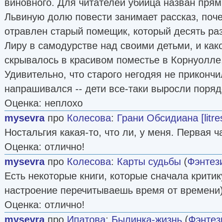
виновного. Для читателей убийца назван прям
Львиную долю повести занимает рассказ, поч
отравлен старый помещик, который десять ра
Лиру в самодурстве над своими детьми, и как
скрывалось в красивом поместье в Корнуолле
Удивительно, что старого негодяя не прикончи
напрашивался -- дети все-таки выросли поря
Оценка: неплохо
mysevra
про
Колесова
:
Грани Обсидиана [litre
Ностальгия какая-то, что ли, у меня. Первая ч
Оценка: отлично!
mysevra
про
Колесова
:
Карты судьбы
(
Фэнтез
Есть некоторые книги, которые сначала крити
настроение перечитываешь время от времени
Оценка: отлично!
mysevra
про
Ипатова
:
Былинка-жизнь
(
Фэнтез