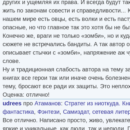
других и ущемляя их права. И всегда будут т
жить по законам совести и справедливости... 
нашем мире есть овцы, есть волки и есть пас
опасные, но что главное так это хотя бы не бы
Конечно же, враги не только «зомби», но и ку
сюжете не встречались бандиты. А так автор 
описывает стычки с «зомби», напряжение аж ч
слове.
Ну и традиционная слабость автора на тему з
книгах все герои так или иначе очень болезн
тему, бросают все ради их защиты. Это неплох
Оценка: отлично!
udrees
про
Атаманов
:
Стратег из ниоткуда. Кн
фантастика
,
Фэнтези
,
Самиздат, сетевая лите
Все отлично. Написано просто, живо, увлекат
яркие и уникальные, как люди, так и нелюди.