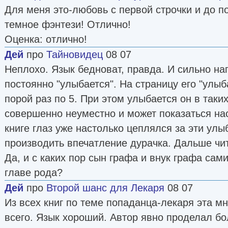
Для меня это-любовь с первой строчки и до 
темное фэнтези! Отлично!
Оценка: отлично!
Дей
про
Тайновидец
08 07
Неплохо. Язык бедноват, правда. И сильно нап
постоянно "улыбается". На страницу его "улыб
порой раз по 5. При этом улыбается он в таких
совершенно неуместно и может показаться на
книге глаз уже настолько цеплялся за эти улыб
производить впечатление дурачка. Дальше чи
Да, и с каких пор сын графа и внук графа сам
главе рода?
Дей
про
Второй шанс для Лекаря
08 07
Из всех книг по теме попаданца-лекаря эта м
всего. Язык хороший. Автор явно проделал б