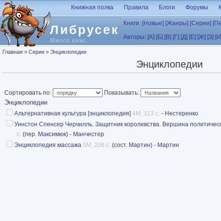
Перейти к основному содержанию
Книжная полка
Правила
Блоги
Форумы
Книги:
[Новые]
[Жанры]
[Серии]
[П
Либрусек
Авторы:
[А]
[Б]
[В]
[Г]
[Д]
[Е]
[Ж]
[З]
[И
Много книг
Вы здесь
Главная
»
Серии
»
Энциклопедии
Энциклопедии
Сортировать по:
Показывать:
Энциклопедии
Альтернативная культура [энциклопедия]
4M, 313 с.
-
Нестеренко
Уинстон Спенсер Черчилль. Защитник королевства. Вершина политической
с.
(пер.
Максимюк
) -
Манчестер
Энциклопедия массажа
5M, 206 с.
(сост.
Мартин
) -
Мартин