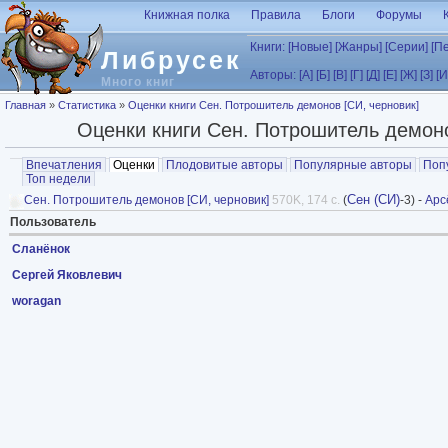
Перейти к основному содержанию
Книжная полка
Правила
Блоги
Форумы
Книги:
[Новые]
[Жанры]
[Серии]
[П
Либрусек
Авторы:
[А]
[Б]
[В]
[Г]
[Д]
[Е]
[Ж]
[З]
[И
Много книг
Вы здесь
Главная
»
Статистика
»
Оценки книги Сен. Потрошитель демонов [СИ, черновик]
Оценки книги Сен. Потрошитель демоно
Главные вкладки
Впечатления
Оценки
(активная вкладка)
Плодовитые авторы
Популярные авторы
Поп
Топ недели
Сен (СИ)
Сен. Потрошитель демонов [СИ, черновик]
570K, 174 с.
(
-3) -
Арс
Пользователь
Сланёнок
Сергей Яковлевич
woragan