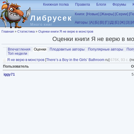
Перейти к основному содержанию
Книжная полка
Правила
Блоги
Форумы
Книги:
[Новые]
[Жанры]
[Серии]
[П
Либрусек
Авторы:
[А]
[Б]
[В]
[Г]
[Д]
[Е]
[Ж]
[З]
[И
Много книг
Вы здесь
Главная
»
Статистика
»
Оценки книги Я не верю в монстров
Оценки книги Я не верю в м
Главные вкладки
Впечатления
Оценки
(активная вкладка)
Плодовитые авторы
Популярные авторы
Поп
Топ недели
Я не верю в монстров
[
There’s a Boy in the Girls’ Bathroom
ru]
676K, 93 с.
(п
Пользователь
О
iggy71
5