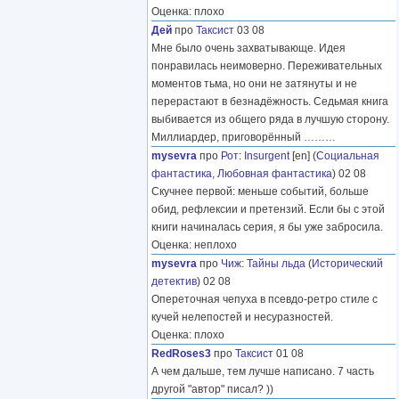
Оценка: плохо
Дей
про
Таксист
03 08
Мне было очень захватывающе. Идея
понравилась неимоверно. Переживательных
моментов тьма, но они не затянуты и не
перерастают в безнадёжность. Седьмая книга
выбивается из общего ряда в лучшую сторону.
Миллиардер, приговорённый
………
mysevra
про
Рот
:
Insurgent
[en] (
Социальная
фантастика
,
Любовная фантастика
) 02 08
Скучнее первой: меньше событий, больше
обид, рефлексии и претензий. Если бы с этой
книги начиналась серия, я бы уже забросила.
Оценка: неплохо
mysevra
про
Чиж
:
Тайны льда
(
Исторический
детектив
) 02 08
Опереточная чепуха в псевдо-ретро стиле с
кучей нелепостей и несуразностей.
Оценка: плохо
RedRoses3
про
Таксист
01 08
А чем дальше, тем лучше написано. 7 часть
другой "автор" писал? ))