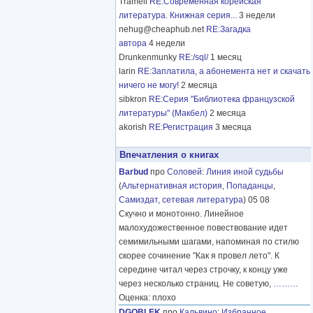
Tramell
RE:Современная корейская
литература. Книжная серия...
3 недели
nehug@cheaphub.net
RE:Загадка
автора
4 недели
Drunkenmunky
RE:/sql/
1 месяц
larin
RE:Заплатила, а абонемента нет и скачать
ничего не могу!
2 месяца
sibkron
RE:Серия "Библиотека французской
литературы" (Макбел)
2 месяца
akorish
RE:Регистрация
3 месяца
Впечатления о книгах
Barbud
про
Соловей
:
Линия иной судьбы
(
Альтернативная история
,
Попаданцы
,
Самиздат, сетевая литература
) 05 08
Скучно и монотонно. Линейное
малохудожественное повествование идет
семимильными шагами, напоминая по стилю
скорее сочинение "Как я провел лето". К
середине читал через строчку, к концу уже
через несколько страниц. Не советую,
………
Оценка: плохо
DGOBLEK
про
Кальвино
:
Избранное