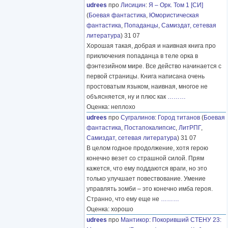
udrees
про
Лисицин
:
Я – Орк. Том 1 [СИ]
(
Боевая фантастика
,
Юмористическая
фантастика
,
Попаданцы
,
Самиздат, сетевая
литература
) 31 07
Хорошая такая, добрая и наивная книга про
приключения попаданца в теле орка в
фэнтезийном мире. Все действо начинается с
первой страницы. Книга написана очень
простоватым языком, наивная, многое не
объясняется, ну и плюс как
………
Оценка: неплохо
udrees
про
Сугралинов
:
Город титанов
(
Боевая
фантастика
,
Постапокалипсис
,
ЛитРПГ
,
Самиздат, сетевая литература
) 31 07
В целом годное продолжение, хотя герою
конечно везет со страшной силой. Прям
кажется, что ему поддаются враги, но это
только улучшает повествование. Умение
управлять зомби – это конечно имба героя.
Странно, что ему еще не
………
Оценка: хорошо
udrees
про
Мантикор
:
Покоривший СТЕНУ 23: