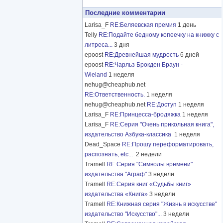
Последние комментарии
Larisa_F
RE:Беляевская премия
1 день
Telly
RE:Подайте бедному копеечку на книжку с
литреса...
3 дня
epoost
RE:Древнейшая мудрость
6 дней
epoost
RE:Чарльз Брокден Браун -
Wieland
1 неделя
nehug@cheaphub.net
RE:Ответственность.
1 неделя
nehug@cheaphub.net
RE:Доступ
1 неделя
Larisa_F
RE:Принцесса-бродяжка
1 неделя
Larisa_F
RE:Серия "Очень прикольная книга",
издательство Азбука-классика
1 неделя
Dead_Space
RE:Прошу переформатировать,
распознать, etc...
2 недели
Tramell
RE:Серия "Символы времени"
издательства "Аграф"
3 недели
Tramell
RE:Серия книг «Судьбы книг»
издательства «Книга»
3 недели
Tramell
RE:Книжная серия "Жизнь в искусстве"
издательство "Искусство"...
3 недели