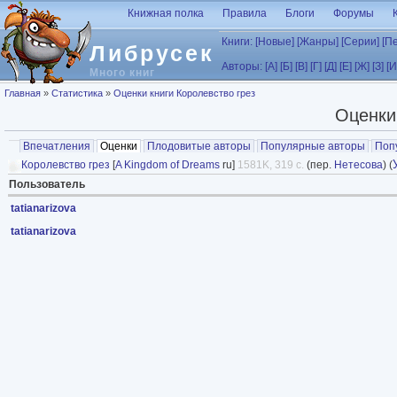
Перейти к основному содержанию
Книжная полка
Правила
Блоги
Форумы
Книги:
[Новые]
[Жанры]
[Серии]
[П
Либрусек
Авторы:
[А]
[Б]
[В]
[Г]
[Д]
[Е]
[Ж]
[З]
[И
Много книг
Вы здесь
Главная
»
Статистика
»
Оценки книги Королевство грез
Оценки
Главные вкладки
Впечатления
Оценки
(активная вкладка)
Плодовитые авторы
Популярные авторы
Поп
Королевство грез
[
A Kingdom of Dreams
ru]
1581K, 319 с.
(пер.
Нетесова
) (
Пользователь
tatianarizova
tatianarizova