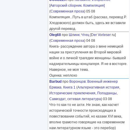
[Авторский сборник. Компиляция]
(
Современная проза
) 05 08
Компиляция...Путь в штаб (рассказ, перевод Р.
Хлодовского) должен быть, здесь же вставили
другой перевод.
Oleg68
про
Шлинк
:
Чтец
[
Der Vorleser
ru]
(
Современная проза
) 04 08
Книга- рассуждение автора о вине немецкой
нации за преступления во Второй мировой
войне и о личной трагедии женщины- бывшей
надзирательницы концлагеря. Я не в восторге.
Наверное, не моя тема.
Оценка: неплохо
Barbud
про
Воронцов
:
Военный инженер
Ермака. Книга 1
(
Альтернативная история
,
Исторические приключения
,
Попаданцы
,
Самиздат, сетевая литература
) 03 08
Что-то как-то не ахти. Не знаю, как насчет
исторической точности происходящих в
повествовании событий, но казаки XVI века,
вполне грамотно говорящие на современном
нам литературном языке - это перебор)