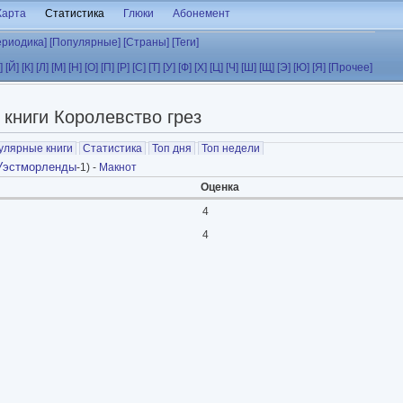
Карта
Статистика
Глюки
Абонемент
ериодика]
[Популярные]
[Страны]
[Теги]
]
[Й]
[К]
[Л]
[М]
[Н]
[О]
[П]
[Р]
[С]
[Т]
[У]
[Ф]
[Х]
[Ц]
[Ч]
[Ш]
[Щ]
[Э]
[Ю]
[Я]
[Прочее]
 книги Королевство грез
улярные книги
Статистика
Топ дня
Топ недели
Уэстморленды
-1) -
Макнот
Оценка
4
4