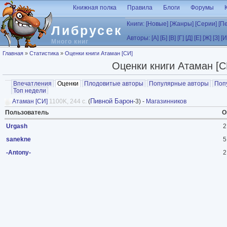
Перейти к основному содержанию
Книжная полка
Правила
Блоги
Форумы
Книги:
[Новые]
[Жанры]
[Серии]
[П
Либрусек
Авторы:
[А]
[Б]
[В]
[Г]
[Д]
[Е]
[Ж]
[З]
[И
Много книг
Вы здесь
Главная
»
Статистика
»
Оценки книги Атаман [СИ]
Оценки книги Атаман [С
Главные вкладки
Впечатления
Оценки
(активная вкладка)
Плодовитые авторы
Популярные авторы
Поп
Топ недели
Пивной Барон
Атаман [СИ]
1100K, 244 с.
(
-3) -
Магазинников
Пользователь
О
Urgash
2
sanekne
5
-Antony-
2