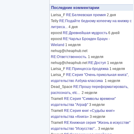
Последние комментарии
Larisa_F
RE:Беляевская премия
2 дня
Telly
RE:Подайте бедному копеечку на книжку с
литреса...
4 дня
epoost
RE:Древнейшая мудрость
6 дней
epoost
RE:Чарльз Брокден Браун -
Wieland
1 неделя
nehug@cheaphub.net
RE:Ответственность.
1 неделя
nehug@cheaphub.net
RE:Доступ
1 неделя
Larisa_F
RE:Принцесса-бродяжка
1 неделя
Larisa_F
RE:Серия "Очень прикольная книга",
издательство Азбука-классика
1 неделя
Dead_Space
RE:Прошу переформатировать,
распознать, etc...
2 недели
Tramell
RE:Серия "Символы времени"
издательства "Аграф"
3 недели
Tramell
RE:Серия книг «Судьбы книг»
издательства «Книга»
3 недели
Tramell
RE:Книжная серия "Жизнь в искусстве"
издательство "Искусство"...
3 недели