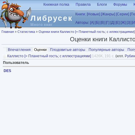
Перейти к основному содержанию
Книжная полка
Правила
Блоги
Форумы
Книги:
[Новые]
[Жанры]
[Серии]
[П
Либрусек
Авторы:
[А]
[Б]
[В]
[Г]
[Д]
[Е]
[Ж]
[З]
[И
Много книг
Вы здесь
Главная
»
Статистика
»
Оценки книги Каллисто [= Планетный гость; с иллюстрациями]
Оценки книги Каллисто
Главные вкладки
Впечатления
Оценки
(активная вкладка)
Плодовитые авторы
Популярные авторы
Поп
Каллисто [= Планетный гость; с иллюстрациями]
1426K, 191 с.
(илл.
Руби
Пользователь
DES