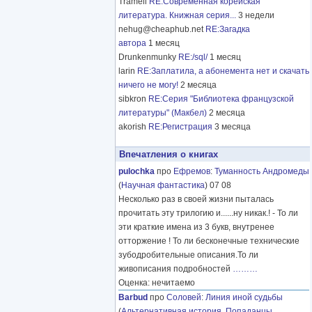
Tramell
RE:Современная корейская
литература. Книжная серия...
3 недели
nehug@cheaphub.net
RE:Загадка
автора
1 месяц
Drunkenmunky
RE:/sql/
1 месяц
larin
RE:Заплатила, а абонемента нет и скачать
ничего не могу!
2 месяца
sibkron
RE:Серия "Библиотека французской
литературы" (Макбел)
2 месяца
akorish
RE:Регистрация
3 месяца
Впечатления о книгах
pulochka
про
Ефремов
:
Туманность Андромеды
(
Научная фантастика
) 07 08
Несколько раз в своей жизни пыталась
прочитать эту трилогию и......ну никак.! - То ли
эти краткие имена из 3 букв, внутренее
отторжение ! То ли бесконечные технические
зубодробительные описания.То ли
живописания подробностей
………
Оценка: нечитаемо
Barbud
про
Соловей
:
Линия иной судьбы
(
Альтернативная история
,
Попаданцы
,