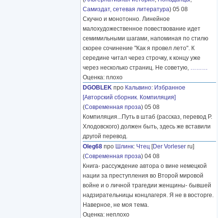
Самиздат, сетевая литература
) 05 08
Скучно и монотонно. Линейное
малохудожественное повествование идет
семимильными шагами, напоминая по стилю
скорее сочинение "Как я провел лето". К
середине читал через строчку, к концу уже
через несколько страниц. Не советую,
………
Оценка: плохо
DGOBLEK
про
Кальвино
:
Избранное
[Авторский сборник. Компиляция]
(
Современная проза
) 05 08
Компиляция...Путь в штаб (рассказ, перевод Р.
Хлодовского) должен быть, здесь же вставили
другой перевод.
Oleg68
про
Шлинк
:
Чтец
[
Der Vorleser
ru]
(
Современная проза
) 04 08
Книга- рассуждение автора о вине немецкой
нации за преступления во Второй мировой
войне и о личной трагедии женщины- бывшей
надзирательницы концлагеря. Я не в восторге.
Наверное, не моя тема.
Оценка: неплохо