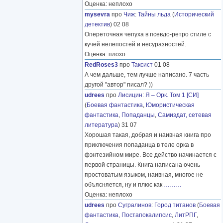
Оценка: неплохо
mysevra
про
Чиж
:
Тайны льда
(
Исторический
детектив
) 02 08
Опереточная чепуха в псевдо-ретро стиле с
кучей нелепостей и несуразностей.
Оценка: плохо
RedRoses3
про
Таксист
01 08
А чем дальше, тем лучше написано. 7 часть
другой "автор" писал? ))
udrees
про
Лисицин
:
Я – Орк. Том 1 [СИ]
(
Боевая фантастика
,
Юмористическая
фантастика
,
Попаданцы
,
Самиздат, сетевая
литература
) 31 07
Хорошая такая, добрая и наивная книга про
приключения попаданца в теле орка в
фэнтезийном мире. Все действо начинается с
первой страницы. Книга написана очень
простоватым языком, наивная, многое не
объясняется, ну и плюс как
………
Оценка: неплохо
udrees
про
Сугралинов
:
Город титанов
(
Боевая
фантастика
,
Постапокалипсис
,
ЛитРПГ
,