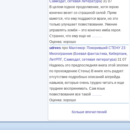
Самиздат, сетевая литература
) 31 07
В целом годное продолжение, хотя герою
конечно везет со страшной силой. Прям
кажется, что ему поддаются враги, но это
только улучшает повествование. Умение
управлять зомби – это конечно имба героя.
Странно, что ему еще не
………
Оценка: хорошо
udrees
про
Мантикор
:
Покоривший СТЕНУ 23:
Многогранник
(
Боевая фантастика
,
Киберпанк
,
ЛитРПГ
,
Самиздат, сетевая литература
) 31 07
Надеюсь это предпоследняя книга этой эпопеи
по прохождению Стены) В книге хоть радует
отсутствие подробных описаний апгрейда
навыков, которые очень трудно читать и еще
труднее воспринимать. Сам язык
повествования все такой
………
Оценка: хорошо
больше впечатлений