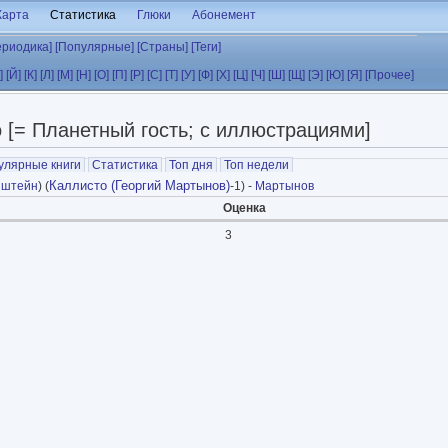
Карта
Статистика
Глюки
Абонемент
ериодика]
[Популярные]
[Страны]
[Теги]
]
[Й]
[К]
[Л]
[М]
[Н]
[О]
[П]
[Р]
[С]
[Т]
[У]
[Ф]
[Х]
[Ц]
[Ч]
[Ш]
[Щ]
[Э]
[Ю]
[Я]
[Прочее]
 [= Планетный гость; с иллюстрациями]
улярные книги
Статистика
Топ дня
Топ недели
Каллисто (Георгий Мартынов)
нштейн
) (
-1) -
Мартынов
Оценка
3