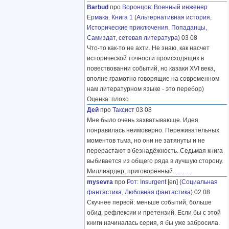
Barbud
про
Воронцов
:
Военный инженер
Ермака. Книга 1
(
Альтернативная история
,
Исторические приключения
,
Попаданцы
,
Самиздат, сетевая литература
) 03 08
Что-то как-то не ахти. Не знаю, как насчет
исторической точности происходящих в
повествовании событий, но казаки XVI века,
вполне грамотно говорящие на современном
нам литературном языке - это перебор)
Оценка: плохо
Дей
про
Таксист
03 08
Мне было очень захватывающе. Идея
понравилась неимоверно. Переживательных
моментов тьма, но они не затянуты и не
перерастают в безнадёжность. Седьмая книга
выбивается из общего ряда в лучшую сторону.
Миллиардер, приговорённый
………
mysevra
про
Рот
:
Insurgent
[en] (
Социальная
фантастика
,
Любовная фантастика
) 02 08
Скучнее первой: меньше событий, больше
обид, рефлексии и претензий. Если бы с этой
книги начиналась серия, я бы уже забросила.