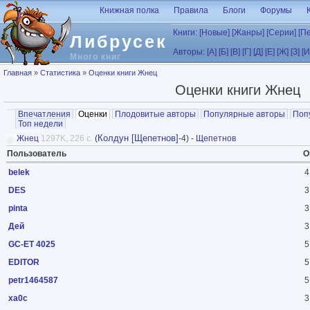
Перейти к основному содержанию
Книжная полка
Правила
Блоги
Форумы
Книги:
[Новые]
[Жанры]
[Серии]
[П
Либрусек
Авторы:
[А]
[Б]
[В]
[Г]
[Д]
[Е]
[Ж]
[З]
[И
Много книг
Вы здесь
Главная
»
Статистика
»
Оценки книги Жнец
Оценки книги Жнец
Главные вкладки
Впечатления
Оценки
(активная вкладка)
Плодовитые авторы
Популярные авторы
Поп
Топ недели
Колдун [Щепетнов]
Жнец
1297K, 226 с.
(
-4) -
Щепетнов
Пользователь
О
belek
4
DES
3
pinta
3
Дей
3
GC-ET 4025
5
EDITOR
5
petr1464587
5
xa0c
3