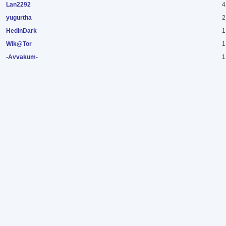
Lan2292
4
yugurtha
2
HedinDark
1
Wik@Tor
1
-Avvakum-
1