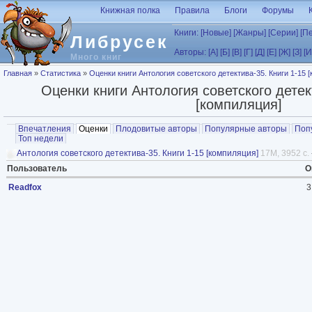
Перейти к основному содержанию
Книжная полка
Правила
Блоги
Форумы
Книги:
[Новые]
[Жанры]
[Серии]
[П
Либрусек
Авторы:
[А]
[Б]
[В]
[Г]
[Д]
[Е]
[Ж]
[З]
[И
Много книг
Вы здесь
Главная
»
Статистика
»
Оценки книги Антология советского детектива-35. Книги 1-15 
Оценки книги Антология советского детек
[компиляция]
Главные вкладки
Впечатления
Оценки
(активная вкладка)
Плодовитые авторы
Популярные авторы
Поп
Топ недели
Антология советского детектива-35. Книги 1-15 [компиляция]
17M, 3952 с.
Пользователь
О
Readfox
3