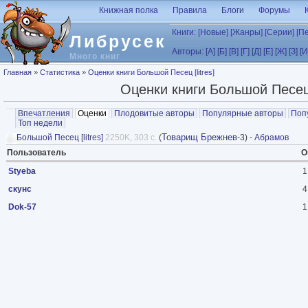
Перейти к основному содержанию
Книжная полка
Правила
Блоги
Форумы
Книги:
[Новые]
[Жанры]
[Серии]
[П
Либрусек
Авторы:
[А]
[Б]
[В]
[Г]
[Д]
[Е]
[Ж]
[З]
[И
Много книг
Вы здесь
Главная
»
Статистика
»
Оценки книги Большой Песец [litres]
Оценки книги Большой Песец [
Главные вкладки
Впечатления
Оценки
(активная вкладка)
Плодовитые авторы
Популярные авторы
Поп
Топ недели
Товарищ Брежнев
Большой Песец [litres]
2250K, 303 с.
(
-3) -
Абрамов
Пользователь
О
Styeba
1
скунс
4
Dok-57
1