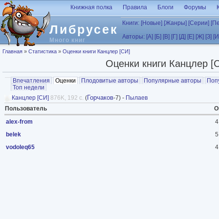
Перейти к основному содержанию
Книжная полка
Правила
Блоги
Форумы
Книги:
[Новые]
[Жанры]
[Серии]
[П
Либрусек
Авторы:
[А]
[Б]
[В]
[Г]
[Д]
[Е]
[Ж]
[З]
[И
Много книг
Вы здесь
Главная
»
Статистика
»
Оценки книги Канцлер [СИ]
Оценки книги Канцлер [
Главные вкладки
Впечатления
Оценки
(активная вкладка)
Плодовитые авторы
Популярные авторы
Поп
Топ недели
Горчаков
Канцлер [СИ]
876K, 192 с.
(
-7) -
Пылаев
Пользователь
О
alex-from
4
belek
5
vodoleq65
4